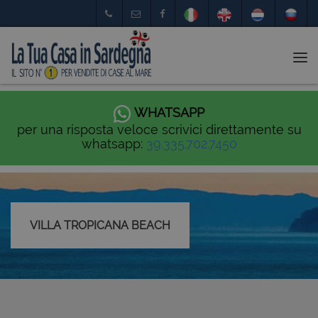
Tog
nav
WHATSAPP
per una risposta veloce scrivici direttamente su
whatsapp:
39.335.702.7450
VILLA TROPICANA BEACH