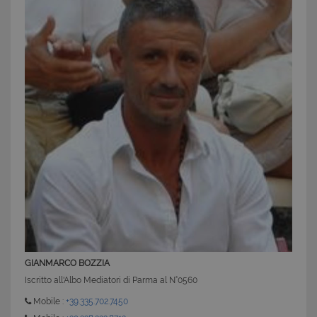
cookie strettamente necessari.
Nome
Provider
/
Dominio
Scadenza
PHPSESSID
Sessione
PHP.net
www.latuacasainsardegna.com
GIANMARCO BOZZIA
Iscritto all'Albo Mediatori di Parma al N°0560
Mobile :
+39.335.702.7450