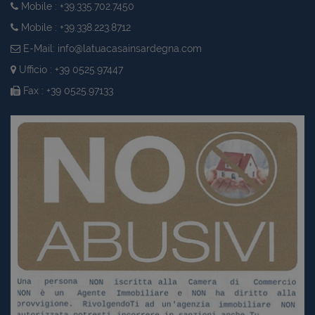
Mobile : +39.335.702.7450
Mobile : +39.338.223.8712
E-Mail:
info@latuacasainsardegna.com
Ufficio : +39 0525.97447
Fax : +39 0525.97133