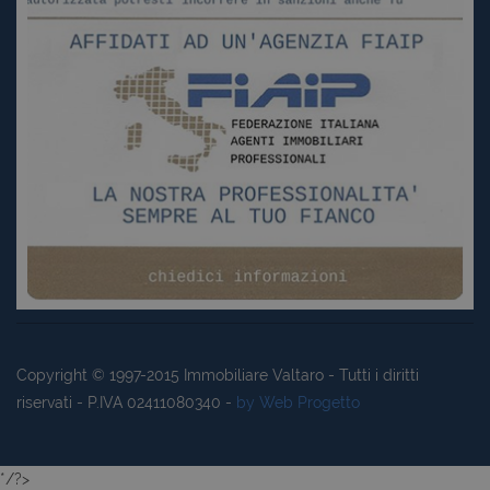
Copyright © 1997-2015
Immobiliare Valtaro
- Tutti i diritti
riservati - P.IVA 02411080340 -
by Web Progetto
*/?>