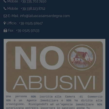
Mobile : +39.335.702.7450
Mobile : +39.338.223.8712
E-Mail:
info@latuacasainsardegna.com
Ufficio : +39 0525.97447
Fax : +39 0525.97133