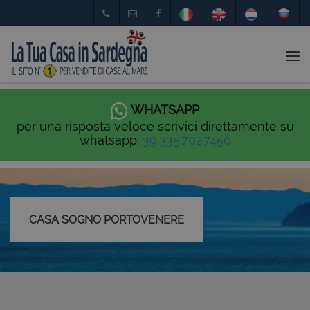
Tog
nav
WHATSAPP
per una risposta veloce scrivici direttamente su
whatsapp:
39.335.702.7450
CASA SOGNO PORTOVENERE