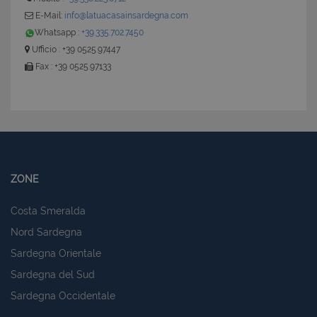
E-Mail:
info@latuacasainsardegna.com
Whatsapp :
+39.335.702.7450
Ufficio : +39 0525.97447
Fax : +39 0525.97133
ZONE
Costa Smeralda
Nord Sardegna
Sardegna Orientale
Sardegna del Sud
Sardegna Occidentale