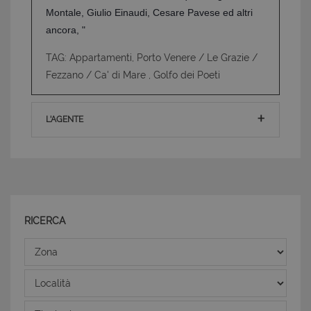
Montale, Giulio Einaudi, Cesare Pavese ed altri
ancora, "
TAG: Appartamenti, Porto Venere / Le Grazie /
Fezzano / Ca' di Mare , Golfo dei Poeti
Strettamente necessari e Statistiche
I cookie strettamente necessari consentono
L'AGENTE
funzionalità del sito Web principale come l'accesso
degli utenti e la gestione dell'account. Il sito Web
non può essere utilizzato correttamente senza i
cookie strettamente necessari.
Nome
Provider
/
Dominio
Scadenza
PHPSESSID
Sessione
PHP.net
www.latuacasainsardegna.com
RICERCA
Zona
Località
Tipologia