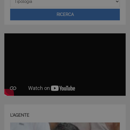
RICERCA
CookieScriptConsent
6 mesi 5
CookieScript
giorni
www.latuacasainsardegna.com
L'AGENTE