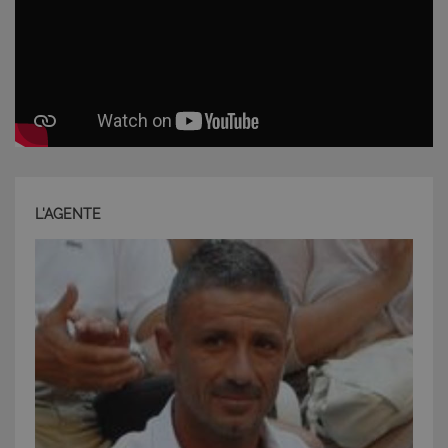
Strettamente necessari e Statistiche
I cookie strettamente necessari consentono
funzionalità del sito Web principale come l'accesso
degli utenti e la gestione dell'account. Il sito Web
non può essere utilizzato correttamente senza i
cookie strettamente necessari.
Nome
Provider
/
Dominio
Scadenza
PHPSESSID
Sessione
PHP.net
www.latuacasainsardegna.com
L'AGENTE