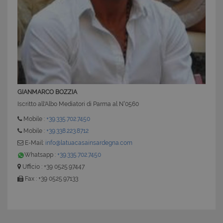
CookieScriptConsent
6 mesi 5
GIANMARCO BOZZIA
CookieScript
giorni
www.latuacasainsardegna.com
Iscritto all'Albo Mediatori di Parma al N°0560
Mobile :
+39.335.702.7450
Mobile :
+39.338.223.8712
E-Mail:
info@latuacasainsardegna.com
Whatsapp :
+39.335.702.7450
Ufficio : +39 0525.97447
Fax : +39 0525.97133