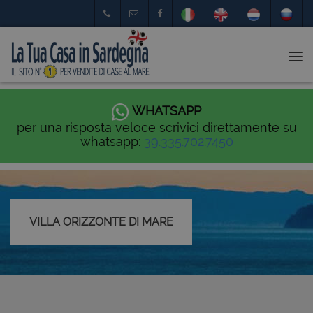
Tog
nav
WHATSAPP
per una risposta veloce scrivici direttamente su
whatsapp:
39.335.702.7450
VILLA ORIZZONTE DI MARE