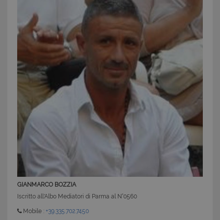
CookieScriptConsent
6 mesi 5
CookieScript
giorni
www.latuacasainsardegna.com
GIANMARCO BOZZIA
Iscritto all'Albo Mediatori di Parma al N°0560
Mobile :
+39.335.702.7450