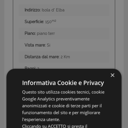
Indirizzo:
Isola d' Elba
m2
Superficie:
150
Piano:
piano terr
Vista mare:
Si
Distanza dal mare:
2 Km
Bagni:
2
×
Camere:
3
Informativa Cookie e Privacy
Questo sito utilizza cookies tecnici, cookie
Piscina:
No
Google Analytics preventivamente
Giardino:
Si
anonimizzati e cookie di terze parti per il
funzionamento del sito e per migliorare
Terreno:
2250 mq
l'esperienza utente.
Cliccando su ACCETTO si presta il
Condizioni
Ottime subito abitabile