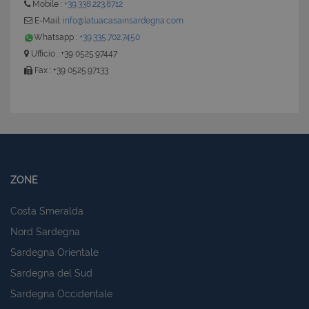
Mobile :
+39.338.223.8712
E-Mail:
info@latuacasainsardegna.com
Whatsapp :
+39.335.702.7450
Ufficio : +39 0525.97447
Fax : +39 0525.97133
ZONE
Costa Smeralda
Nord Sardegna
Sardegna Orientale
Sardegna del Sud
Sardegna Occidentale