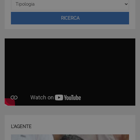
Tipologia
cookie strettamente necessari.
Nome
Provider
/
Dominio
Scadenza
RICERCA
PHPSESSID
Sessione
PHP.net
www.latuacasainsardegna.com
L'AGENTE