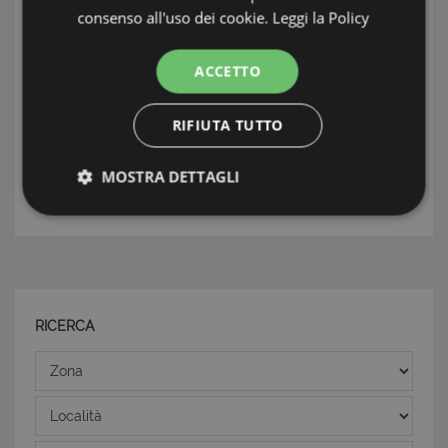
consenso all'uso dei cookie.
Leggi la Policy
ACCETTO
INFORMAZIONI: ISOLA D'ELBA
TAG: Case e ville, Isola d' Elba, Isola d'Elba
RIFIUTA TUTTO
MOSTRA DETTAGLI
L'AGENTE
Strettamente necessari e Statistiche
RICERCA
Strettamente necessari e Statistiche
Zona
I cookie strettamente necessari consentono
Località
funzionalità del sito Web principale come l'accesso
degli utenti e la gestione dell'account. Il sito Web
non può essere utilizzato correttamente senza i