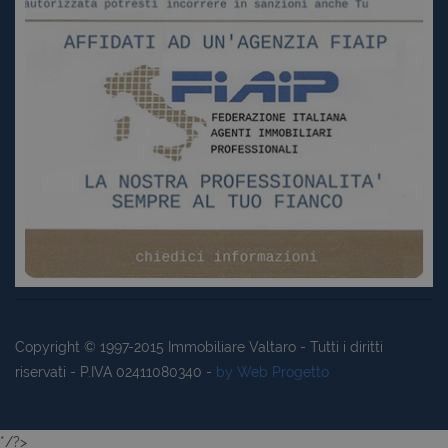
Copyright © 1997-2015
Immobiliare Valtaro
- Tutti i diritti
riservati - P.IVA 02411080340 -
by Web Progetto
*/?>