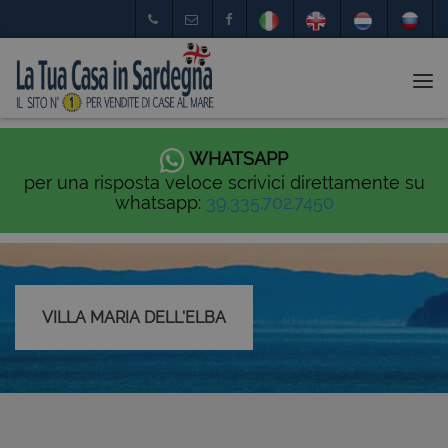
Tog
nav
WHATSAPP
per una risposta veloce scrivici direttamente su
whatsapp:
39.335.702.7450
VILLA MARIA DELL'ELBA