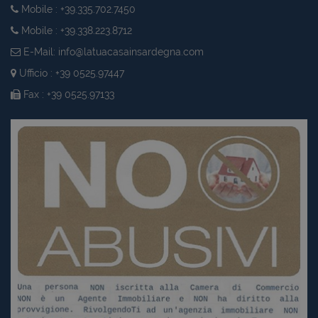
Mobile : +39.335.702.7450
Mobile : +39.338.223.8712
E-Mail:
info@latuacasainsardegna.com
Ufficio : +39 0525.97447
Fax : +39 0525.97133