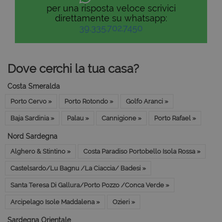
per una risposta veloce scrivici
direttamente su whatsapp:
39.335.702.7450
Dove cerchi la tua casa?
Costa Smeralda
Porto Cervo »
Porto Rotondo »
Golfo Aranci »
Baja Sardinia »
Palau »
Cannigione »
Porto Rafael »
Nord Sardegna
Alghero & Stintino »
Costa Paradiso Portobello Isola Rossa »
Castelsardo/Lu Bagnu /La Ciaccia/ Badesi »
Santa Teresa Di Gallura/Porto Pozzo /Conca Verde »
Arcipelago Isole Maddalena »
Ozieri »
Sardegna Orientale