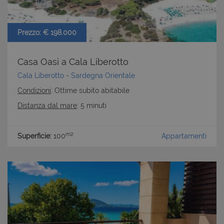
Prezzo: € 198.000
Casa Oasi a Cala Liberotto
Cala Liberotto
-
Sardegna Orientale
Condizioni
: Ottime subito abitabile
Distanza dal mare
: 5 minuti
m2
Superficie:
100
Appartamenti