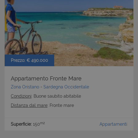
CookieScriptConsent
6 mesi 5
CookieScript
giorni
www.latuacasainsardegna.com
Prezzo: € 490.000
Appartamento Fronte Mare
Zona Oristano
-
Sardegna Occidentale
Condizioni
: Buone saubito abitabile
Distanza dal mare
: Fronte mare
m2
Superficie:
150
Appartamenti