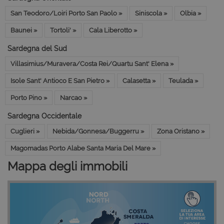
San Teodoro/Loiri Porto San Paolo »
Siniscola »
Olbia »
Baunei »
Tortoli' »
Cala Liberotto »
Sardegna del Sud
Villasimius/Muravera/Costa Rei/Quartu Sant' Elena »
Isole Sant' Antioco E San Pietro »
Calasetta »
Teulada »
Porto Pino »
Narcao »
Sardegna Occidentale
Cuglieri »
Nebida/Gonnesa/Buggerru »
Zona Oristano »
Magomadas Porto Alabe Santa Maria Del Mare »
Mappa degli immobili