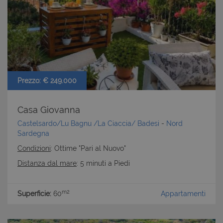
Prezzo: € 249.000
Casa Giovanna
Castelsardo/Lu Bagnu /La Ciaccia/ Badesi
-
Nord
Sardegna
Condizioni
: Ottime "Pari al Nuovo"
Distanza dal mare
: 5 minuti a Piedi
m2
Superficie:
60
Appartamenti