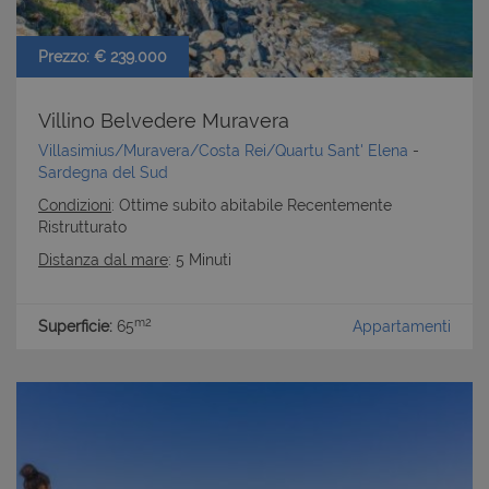
cookie strettamente necessari.
Nome
Provider
/
Dominio
Scadenza
Prezzo: € 239.000
PHPSESSID
Sessione
PHP.net
www.latuacasainsardegna.com
Villino Belvedere Muravera
Villasimius/Muravera/Costa Rei/Quartu Sant' Elena
-
Sardegna del Sud
Condizioni
: Ottime subito abitabile Recentemente
Ristrutturato
Distanza dal mare
: 5 Minuti
m2
Superficie:
65
Appartamenti