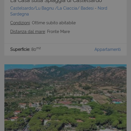
La Casa sulla Spiaggia di Castelsardo
Castelsardo/Lu Bagnu /La Ciaccia/ Badesi
-
Nord
Sardegna
Condizioni
: Ottime subito abitabile
Distanza dal mare
: Fronte Mare
m2
Superficie:
80
Appartamenti