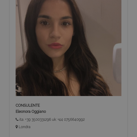
CONSULENTE
Eleonora Oggiano
ita: +39 3500331296 uk: +44 0756640992
Londra