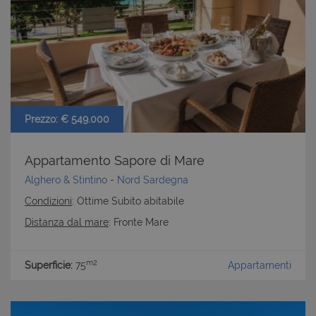
Prezzo: € 549.000
Appartamento Sapore di Mare
Alghero & Stintino
-
Nord Sardegna
Condizioni
: Ottime Subito abitabile
Distanza dal mare
: Fronte Mare
m2
Superficie:
75
Appartamenti