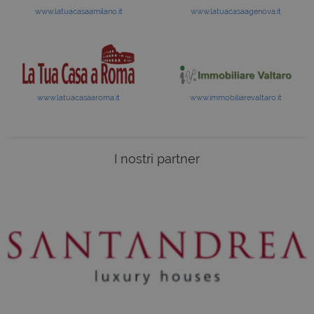
www.latuacasaamilano.it
www.latuacasaagenova.it
www.latuacasaaroma.it
www.immobiliarevaltaro.it
I nostri partner