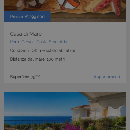
Prezzo: € 299.000
Casa di Mare
Porto Cervo
-
Costa Smeralda
Condizioni: Ottime subito abitabile
Distanza dal mare: 100 metri
m2
Superficie:
75
Appartamenti