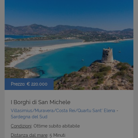
Prezzo: € 220.000
I Borghi di San Michele
Villasimius/Muravera/Costa Rei/Quartu Sant' Elena
-
Sardegna del Sud
Condizioni
: Ottime subito abitabile
Distanza dal mare
: 5 Minuti