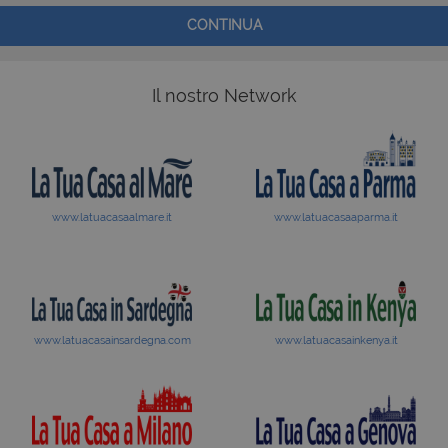
CONTINUA
Il nostro Network
www.latuacasaalmare.it
www.latuacasaaparma.it
www.latuacasainsardegna.com
www.latuacasainkenya.it