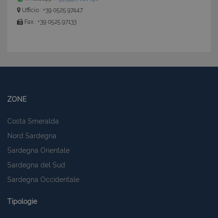
Ufficio : +39 0525.97447
Fax : +39 0525.97133
ZONE
Costa Smeralda
Nord Sardegna
Sardegna Orientale
Sardegna del Sud
Sardegna Occidentale
Tipologie