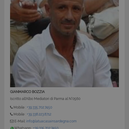
CookieScriptConsent
6 mesi 5
CookieScript
giorni
www.latuacasainsardegna.com
GIANMARCO BOZZIA
Iscritto all'Albo Mediatori di Parma al N°0560
Mobile :
+39.335.702.7450
Mobile :
+39.338.223.8712
E-Mail:
info@latuacasainsardegna.com
Whatsapp :
+39.335.702.7450