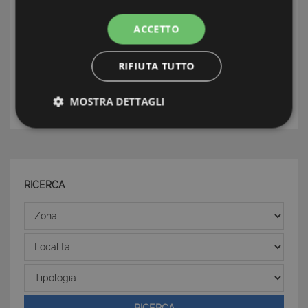
Appartamento Fronte Mare
ACCETTO
Zona Oristano
Condizioni: Buone saubito abitabile
RIFIUTA TUTTO
Distanza dal mare: Fronte mare
MOSTRA DETTAGLI
Sardegna Occidentale
Appartamenti
Strettamente necessari e Statistiche
RICERCA
Zona
Strettamente necessari e Statistiche
Località
I cookie strettamente necessari consentono
funzionalità del sito Web principale come l'accesso
Tipologia
degli utenti e la gestione dell'account. Il sito Web
non può essere utilizzato correttamente senza i
cookie strettamente necessari.