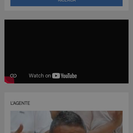
RICERCA
Nome
Provider
/
Dominio
Scadenza
PHPSESSID
Sessione
PHP.net
www.latuacasainsardegna.com
L'AGENTE