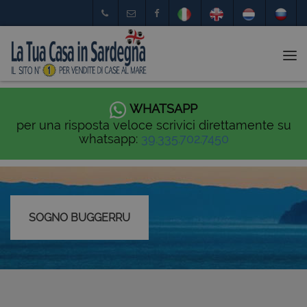
Tog
nav
WHATSAPP
per una risposta veloce scrivici direttamente su
whatsapp:
39.335.702.7450
SOGNO BUGGERRU