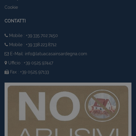
Cookie
CONTATTI
Mobile : +39.335.702.7450
Mobile : +39.338.223.8712
E-Mail:
info@latuacasainsardegna.com
Ufficio : +39 0525.97447
Fax : +39 0525.97133