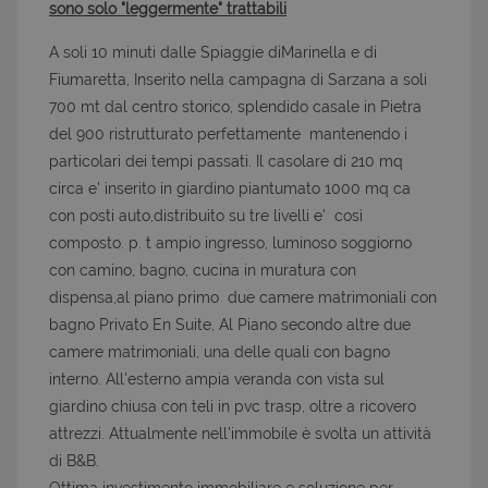
sono solo "leggermente" trattabili
A soli 10 minuti dalle Spiaggie diMarinella e di
Fiumaretta, Inserito nella campagna di Sarzana a soli
700 mt dal centro storico, splendido casale in Pietra
del 900 ristrutturato perfettamente mantenendo i
particolari dei tempi passati. Il casolare di 210 mq
circa e' inserito in giardino piantumato 1000 mq ca
con posti auto,distribuito su tre livelli e' così
composto. p. t ampio ingresso, luminoso soggiorno
con camino, bagno, cucina in muratura con
dispensa,al piano primo due camere matrimoniali con
bagno Privato En Suite, Al Piano secondo altre due
camere matrimoniali, una delle quali con bagno
interno. All'esterno ampia veranda con vista sul
giardino chiusa con teli in pvc trasp, oltre a ricovero
attrezzi. Attualmente nell'immobile è svolta un attività
di B&B.