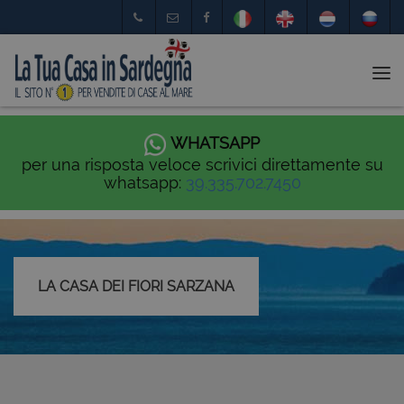
Tog
nav
WHATSAPP
per una risposta veloce scrivici direttamente su
whatsapp:
39.335.702.7450
LA CASA DEI FIORI SARZANA