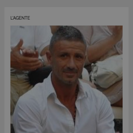
funzionalità del sito Web principale come l'accesso
degli utenti e la gestione dell'account. Il sito Web
non può essere utilizzato correttamente senza i
L'AGENTE
cookie strettamente necessari.
Nome
Provider
/
Dominio
Scadenza
PHPSESSID
Sessione
PHP.net
www.latuacasainsardegna.com