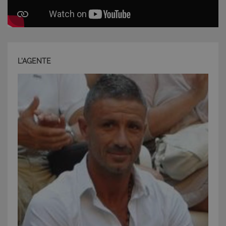
L'AGENTE
CookieScriptConsent
6 mesi 5
CookieScript
giorni
www.latuacasainsardegna.com