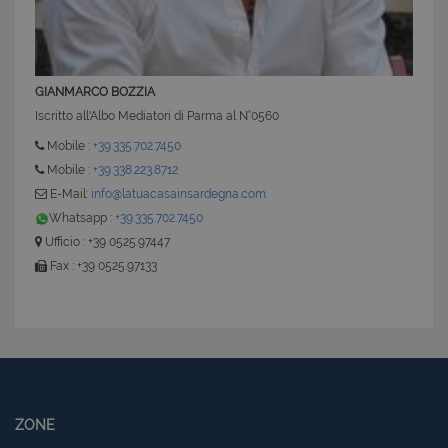
GIANMARCO BOZZIA
Iscritto all'Albo Mediatori di Parma al N°0560
Mobile :
+39.335.702.7450
Mobile :
+39.338.223.8712
E-Mail:
info@latuacasainsardegna.com
Whatsapp :
+39.335.702.7450
Ufficio : +39 0525.97447
Fax : +39 0525.97133
ZONE