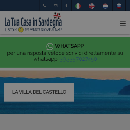
Tog
nav
WHATSAPP
per una risposta veloce scrivici direttamente su
whatsapp:
39.335.702.7450
LA VILLA DEL CASTELLO