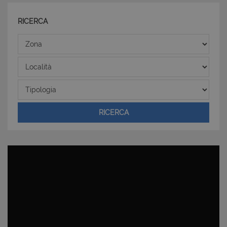
I cookie strettamente necessari consentono
RICERCA
funzionalità del sito Web principale come l'accesso
degli utenti e la gestione dell'account. Il sito Web
non può essere utilizzato correttamente senza i
Zona
cookie strettamente necessari.
Località
Nome
Provider
/
Dominio
Scadenza
PHPSESSID
Sessione
PHP.net
www.latuacasainsardegna.com
Tipologia
RICERCA