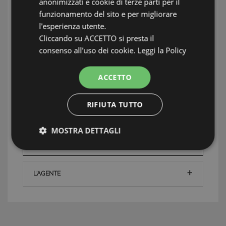
Piscina:
No
anonimizzati e cookie di terze parti per il
funzionamento del sito e per migliorare
Giardino:
Si
l'esperienza utente.
Cliccando su ACCETTO si presta il
Terreno:
Giardino 400 mq
consenso all'uso dei cookie.
Leggi la Policy
Condizioni
Ottime subito abitabile
ACCETTO
RIFIUTA TUTTO
INFORMAZIONI: LUNIGIANA MARE, SARZANA &
COLLINE DEL SOLE
TAG: Case e ville, Lunigiana Mare, Lunigiana
MOSTRA DETTAGLI
mare, Sarzana & Colline del Sole
Strettamente necessari e Statistiche
L'AGENTE
Strettamente necessari e Statistiche