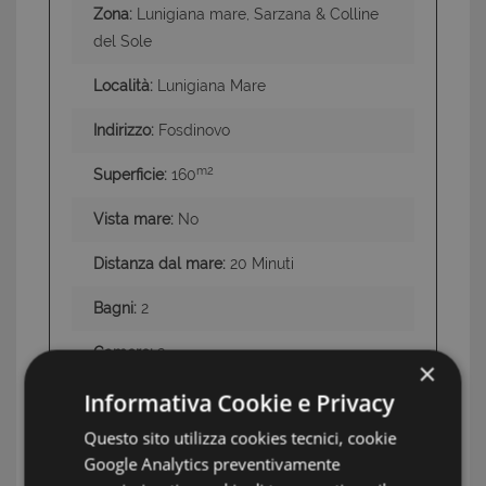
Zona:
Lunigiana mare, Sarzana & Colline
del Sole
Località:
Lunigiana Mare
Indirizzo:
Fosdinovo
m2
Superficie:
160
Vista mare:
No
Distanza dal mare:
20 Minuti
Bagni:
2
Camere:
3
×
Informativa Cookie e Privacy
Ascensore:
No
Questo sito utilizza cookies tecnici, cookie
Posto auto:
Si
Google Analytics preventivamente