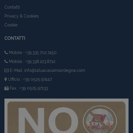
Contatti
Privacy & Cookies
Cookie
CONTATTI
Mobile : +39.335.702.7450
Mobile : +39.338.223.8712
E-Mail:
info@latuacasainsardegna.com
Ufficio : +39 0525.97447
Fax : +39 0525.97133