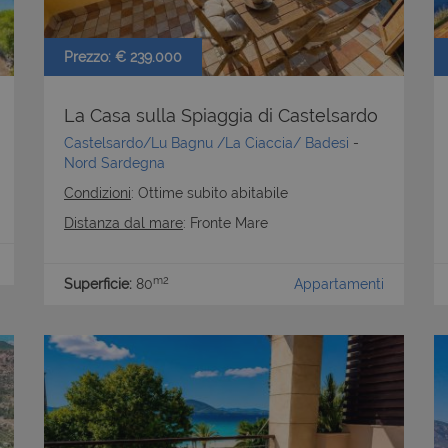
utente tra le pagine.
nt
6 mesi 5
Questo cookie viene utilizzato dal s
CookieScript
giorni
Script.com per ricordare le preferen
www.latuacasainsardegna.com
Prezzo: € 239.000
cookie dei visitatori. È necessario ch
cookie di Cookie-Script.com funzion
La Casa sulla Spiaggia di Castelsardo
Castelsardo/Lu Bagnu /La Ciaccia/ Badesi
-
Nord Sardegna
Condizioni
: Ottime subito abitabile
Distanza dal mare
: Fronte Mare
m2
Superficie:
80
Appartamenti