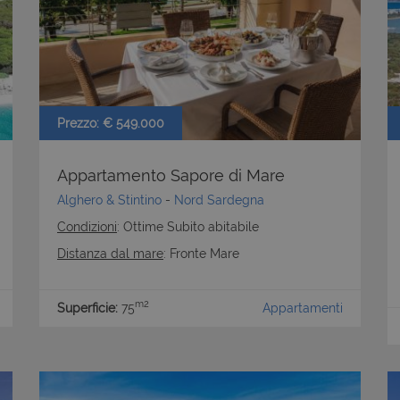
Prezzo: € 549.000
Appartamento Sapore di Mare
Alghero & Stintino
-
Nord Sardegna
Condizioni
: Ottime Subito abitabile
Distanza dal mare
: Fronte Mare
m2
Superficie:
75
Appartamenti