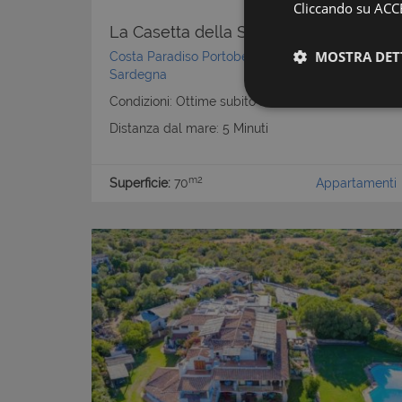
Cliccando su ACCE
La Casetta della Stella Polare
MOSTRA DET
Costa Paradiso Portobello Isola Rossa
-
Nord
Sardegna
Condizioni: Ottime subito abitabile
Distanza dal mare: 5 Minuti
m2
Superficie:
70
Appartamenti
I cookie strettamente
dell'account. Il sito
Nome
PHPSESSID