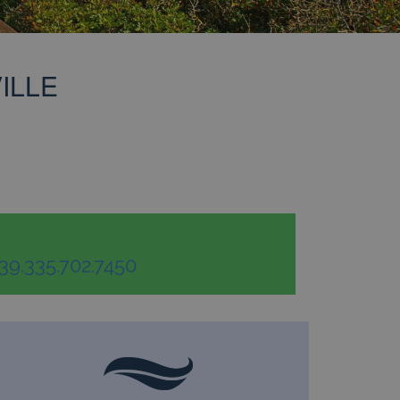
ILLE
39.335.702.7450