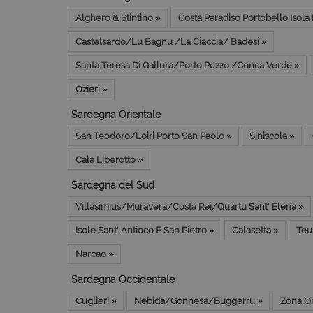
Alghero & Stintino »
Costa Paradiso Portobello Isola
Castelsardo/Lu Bagnu /La Ciaccia/ Badesi »
Santa Teresa Di Gallura/Porto Pozzo /Conca Verde »
Ozieri »
Sardegna Orientale
San Teodoro/Loiri Porto San Paolo »
Siniscola »
Cala Liberotto »
Sardegna del Sud
Villasimius/Muravera/Costa Rei/Quartu Sant' Elena »
Isole Sant' Antioco E San Pietro »
Calasetta »
Teu
Narcao »
Sardegna Occidentale
Cuglieri »
Nebida/Gonnesa/Buggerru »
Zona Or