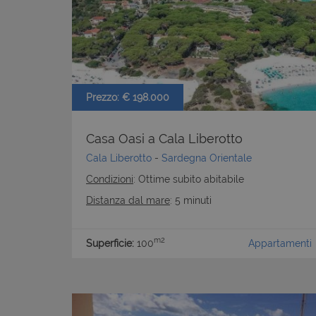
Prezzo: € 198.000
Casa Oasi a Cala Liberotto
Cala Liberotto
-
Sardegna Orientale
Condizioni
: Ottime subito abitabile
Distanza dal mare
: 5 minuti
m2
Superficie:
100
Appartamenti