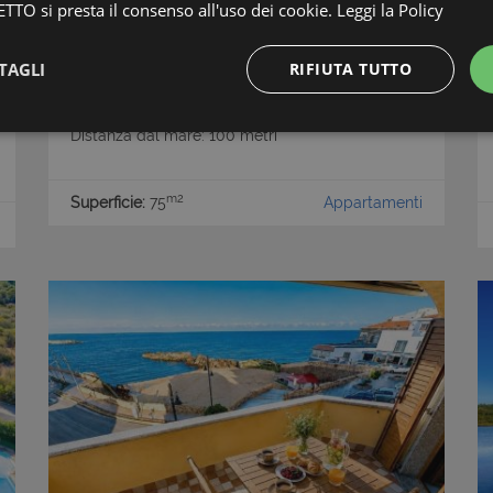
TTO si presta il consenso all'uso dei cookie.
Leggi la Policy
Casa di Mare
TAGLI
RIFIUTA TUTTO
Porto Cervo
-
Costa Smeralda
Condizioni: Ottime subito abitabile
Strettamente necessari e Statistiche
Distanza dal mare: 100 metri
m2
Superficie:
75
Appartamenti
Strettamente necessari e Statistiche
 necessari consentono funzionalità del sito Web principale come l'accesso degli utenti e
 Web non può essere utilizzato correttamente senza i cookie strettamente necessari.
Provider
/
Dominio
Scadenza
Descrizione
Sessione
Cookie generato da applicazioni bas
PHP.net
PHP. Si tratta di un identificatore ge
www.latuacasainsardegna.com
mantenere le variabili di sessione 
è un numero generato in modo casua
viene utilizzato può essere specifico
buon esempio è mantenere uno stat