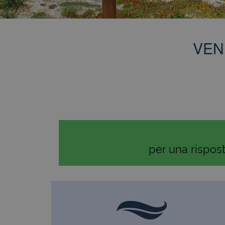
VEN
per una rispos