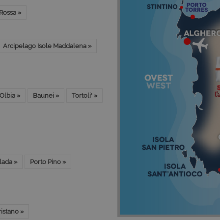
 Rossa »
Arcipelago Isole Maddalena »
Olbia »
Baunei »
Tortoli' »
lada »
Porto Pino »
istano »