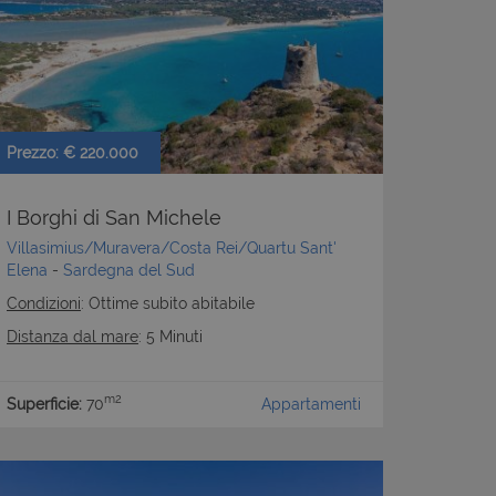
Prezzo: € 220.000
I Borghi di San Michele
Villasimius/Muravera/Costa Rei/Quartu Sant'
Elena
-
Sardegna del Sud
Condizioni
: Ottime subito abitabile
Distanza dal mare
: 5 Minuti
m2
Superficie:
70
Appartamenti