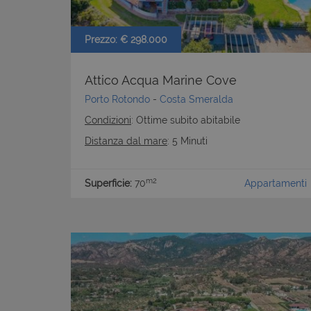
CookieScriptConse
Prezzo: € 298.000
Attico Acqua Marine Cove
Porto Rotondo
-
Costa Smeralda
Condizioni
: Ottime subito abitabile
Distanza dal mare
: 5 Minuti
m2
Superficie:
70
Appartamenti