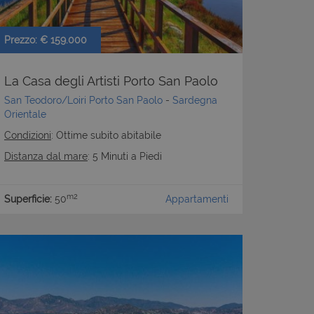
ervizio Cookie-
ze di consenso sui
Prezzo: € 159.000
e il banner dei
i correttamente.
La Casa degli Artisti Porto San Paolo
San Teodoro/Loiri Porto San Paolo
-
Sardegna
Orientale
Condizioni
: Ottime subito abitabile
Distanza dal mare
: 5 Minuti a Piedi
m2
Superficie:
50
Appartamenti