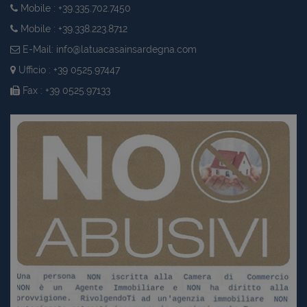
Mobile : +39.335.702.7450
Mobile : +39.338.223.8712
E-Mail:
info@latuacasainsardegna.com
Ufficio : +39 0525.97447
Fax : +39 0525.97133