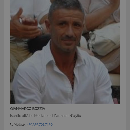
cookie strettamente necessari.
Nome
Provider
/
Dominio
Scadenza
PHPSESSID
Sessione
PHP.net
www.latuacasainsardegna.com
GIANMARCO BOZZIA
Iscritto all'Albo Mediatori di Parma al N°0560
Mobile :
+39.335.702.7450