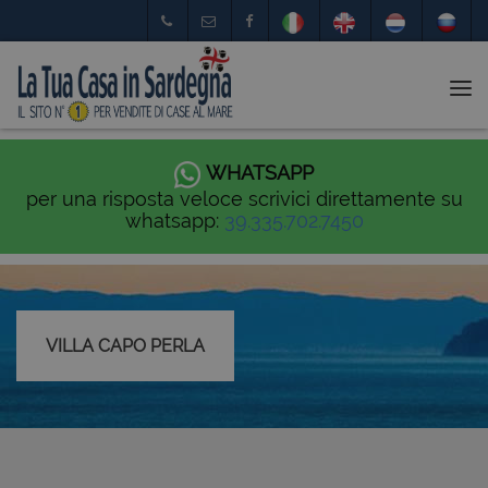
Tog
nav
WHATSAPP
per una risposta veloce scrivici direttamente su
whatsapp:
39.335.702.7450
VILLA CAPO PERLA