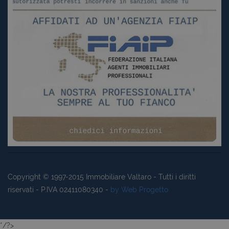
Copyright © 1997-2015
Immobiliare Valtaro
- Tutti i diritti
riservati - P.IVA 02411080340 -
by Web Progetto
*/?>