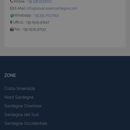
Mobile :
+39.338.223.8712
E-Mail:
info@latuacasainsardegna.com
Whatsapp :
+39.335.702.7450
CookieScriptConsent
6 mesi 5
CookieScript
giorni
www.latuacasainsardegna.com
Ufficio : +39 0525.97447
Fax : +39 0525.97133
ZONE
Costa Smeralda
Nord Sardegna
Sardegna Orientale
Sardegna del Sud
Sardegna Occidentale