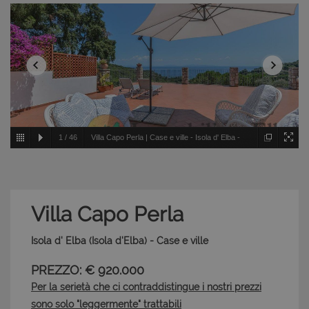
1
/
46
Villa Capo Perla | Case e ville - Isola d' Elba -
Isola d'Elba
Villa Capo Perla
Isola d' Elba (Isola d'Elba) - Case e ville
PREZZO: € 920.000
Per la serietà che ci contraddistingue i nostri prezzi
sono solo "leggermente" trattabili