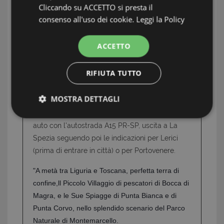
separata dal borgo medievale di Portovenere
Cliccando su ACCETTO si presta il
da uno stretto braccio di mare detto "Le
consenso all'uso dei cookie.
Leggi la Policy
Bocche", dove il visitatore può ritemprarsi con
splendide passeggiate e bagni nelle fresche
ACCETTO
acque. Portovenere , l'isola Palmaria e Tino
fanno parte dal 1997 del Patrimonio
RIFIUTA TUTTO
dell'Umanità dell'UNESCO.
MOSTRA DETTAGLI
SI RAGGIUNGE in treno con fermata a La Spezia
da cui sono attivi i servizi di bus e traghetti; in
Strettamente necessari e Statistiche
auto con l'autostrada A15 PR-SP, uscita a La
Spezia seguendo poi le indicazioni per Lerici
(prima di entrare in città) o per Portovenere.
"A metà tra Liguria e Toscana, perfetta terra di
confine,ll Piccolo Villaggio di pescatori di Bocca di
Strettamente necessari e Statistiche
Magra, e le Sue Spiagge di Punta Bianca e di
Punta Corvo, nello splendido scenario del Parco
I cookie strettamente necessari consentono
funzionalità del sito Web principale come l'accesso
Naturale di Montemarcello.
degli utenti e la gestione dell'account. Il sito Web