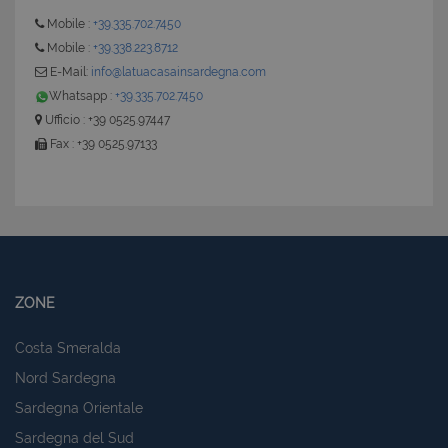
Mobile :
+39.335.702.7450
Mobile :
+39.338.223.8712
E-Mail:
info@latuacasainsardegna.com
Whatsapp :
+39.335.702.7450
Ufficio : +39 0525.97447
Fax : +39 0525.97133
ZONE
Costa Smeralda
Nord Sardegna
Sardegna Orientale
Sardegna del Sud