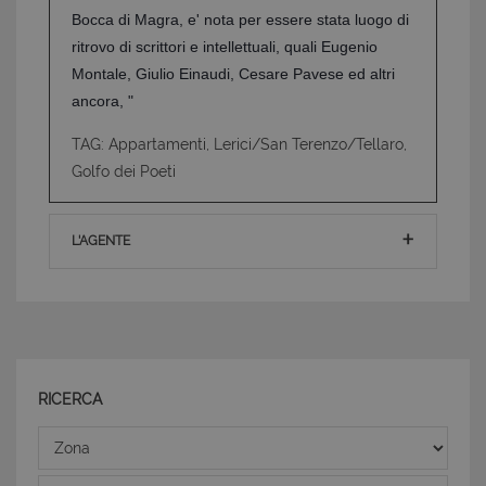
non può essere utilizzato correttamente senza i
Bocca di Magra, e' nota per essere stata luogo di
cookie strettamente necessari.
ritrovo di scrittori e intellettuali, quali Eugenio
Nome
Provider
/
Dominio
Scadenza
Montale, Giulio Einaudi, Cesare Pavese ed altri
PHPSESSID
Sessione
PHP.net
ancora, "
www.latuacasainsardegna.com
TAG: Appartamenti, Lerici/San Terenzo/Tellaro,
Golfo dei Poeti
L'AGENTE
RICERCA
Zona