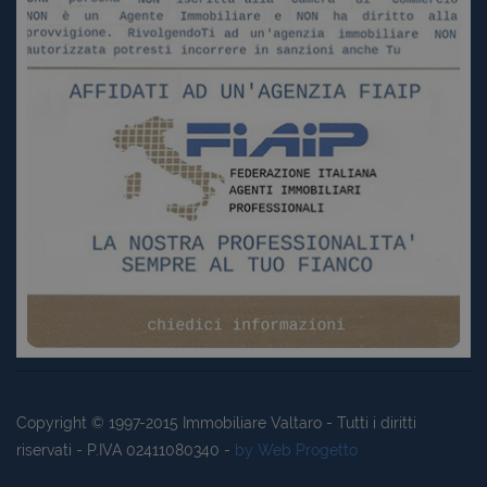
Copyright © 1997-2015
Immobiliare Valtaro
- Tutti i diritti
riservati - P.IVA 02411080340 -
by Web Progetto