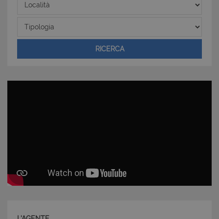
Località
Tipologia
CookieScriptConsent
6 mesi 5
CookieScript
giorni
www.latuacasainsardegna.com
RICERCA
L'AGENTE