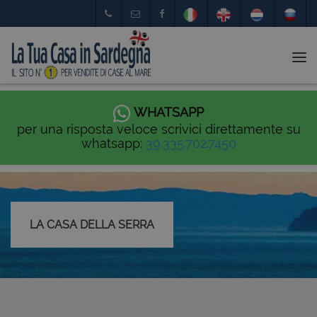
Tog
nav
WHATSAPP
per una risposta veloce scrivici direttamente su
whatsapp:
39.335.702.7450
LA CASA DELLA SERRA