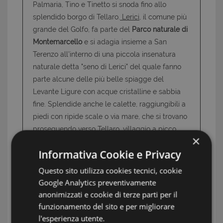
Palmaria, Tino e Tinetto si snoda fino allo
splendido borgo di Tellaro.
Lerici
, il comune più
grande del Golfo, fa parte del
Parco naturale di
Montemarcello
e si adagia insieme a San
Terenzo all'interno di una piccola insenatura
naturale detta "seno di Lerici" del quale fanno
parte alcune delle più belle spiagge del
Levante Ligure con acque cristalline e sabbia
fine. Splendide anche le calette, raggiungibili a
piedi con ripide scale o via mare, che si trovano
proseguendo verso
Tellaro,
villaggio a picco
×
sulle rocce del mare, antico covo di pirati. Alla
Informativa Cookie e Privacy
estremità opposta del Golfo si trova
l'incantevole borgo di
Portovenere
, la cui
Questo sito utilizza cookies tecnici, cookie
bellezza alimentò la leggenda che qui fosse
Google Analytics preventivamente
stato eretto un tempio dedicato a Venere
anonimizzati e cookie di terze parti per il
Ericina dove oggi svetta la romantica chiesetta
funzionamento del sito e per migliorare
di San Pietro.
L'isola Palmaria
chiude l'orizzonte
l'esperienza utente.