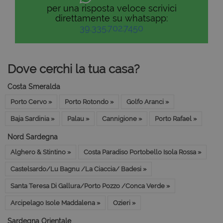
per una risposta veloce scrivici
direttamente su whatsapp:
39.335.702.7450
Dove cerchi la tua casa?
Costa Smeralda
Porto Cervo »
Porto Rotondo »
Golfo Aranci »
Baja Sardinia »
Palau »
Cannigione »
Porto Rafael »
Nord Sardegna
Alghero & Stintino »
Costa Paradiso Portobello Isola Rossa »
Castelsardo/Lu Bagnu /La Ciaccia/ Badesi »
Santa Teresa Di Gallura/Porto Pozzo /Conca Verde »
Arcipelago Isole Maddalena »
Ozieri »
Sardegna Orientale