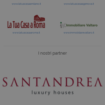
www.latuacasaamilano.it
www.latuacasaagenova.it
www.latuacasaaroma.it
www.immobiliarevaltaro.it
I nostri partner