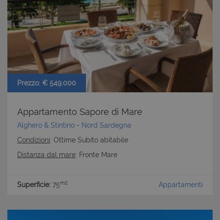
Prezzo: € 549.000
Appartamento Sapore di Mare
Alghero & Stintino
-
Nord Sardegna
Condizioni
: Ottime Subito abitabile
Distanza dal mare
: Fronte Mare
m2
Superficie:
75
Appartamenti