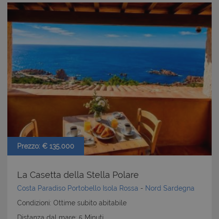
Prezzo: € 135.000
La Casetta della Stella Polare
Costa Paradiso Portobello Isola Rossa
-
Nord Sardegna
Condizioni: Ottime subito abitabile
Distanza dal mare: 5 Minuti