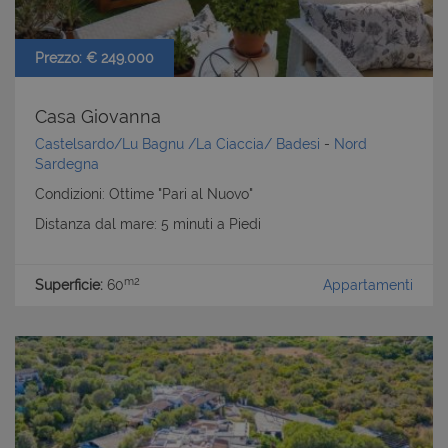
Prezzo: € 249.000
Casa Giovanna
Castelsardo/Lu Bagnu /La Ciaccia/ Badesi
-
Nord
Sardegna
Condizioni: Ottime "Pari al Nuovo"
Distanza dal mare: 5 minuti a Piedi
m2
Superficie:
60
Appartamenti