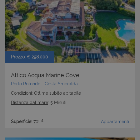
Prezzo: € 298.000
Attico Acqua Marine Cove
Porto Rotondo
-
Costa Smeralda
Condizioni
: Ottime subito abitabile
Distanza dal mare
: 5 Minuti
m2
Superficie:
70
Appartamenti