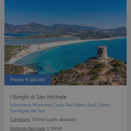
Prezzo: € 220.000
I Borghi di San Michele
Villasimius/Muravera/Costa Rei/Quartu Sant' Elena
-
Sardegna del Sud
Condizioni
: Ottime subito abitabile
Distanza dal mare
: 5 Minuti