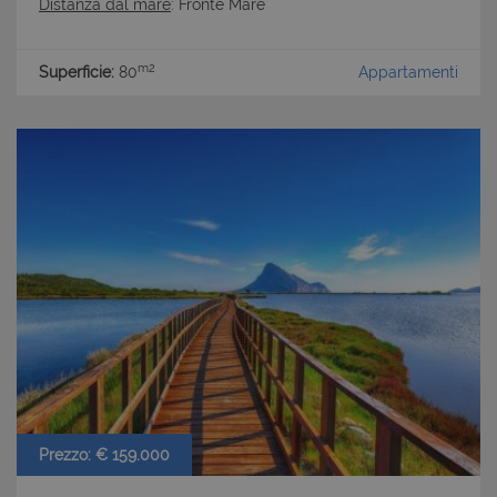
Distanza dal mare
: Fronte Mare
m2
Superficie:
80
Appartamenti
Prezzo: € 159.000