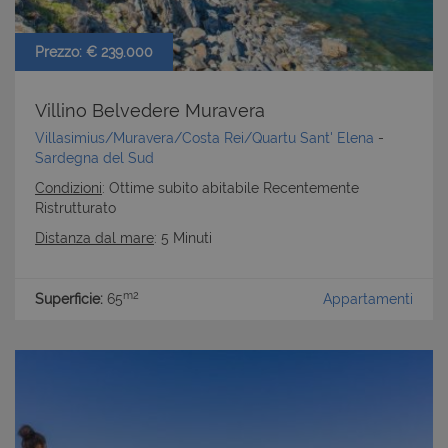
cookie strettamente necessari.
Nome
Provider
/
Dominio
Scadenza
Prezzo: € 239.000
PHPSESSID
Sessione
PHP.net
www.latuacasainsardegna.com
Villino Belvedere Muravera
Villasimius/Muravera/Costa Rei/Quartu Sant' Elena
-
Sardegna del Sud
Condizioni
: Ottime subito abitabile Recentemente
Ristrutturato
Distanza dal mare
: 5 Minuti
m2
Superficie:
65
Appartamenti