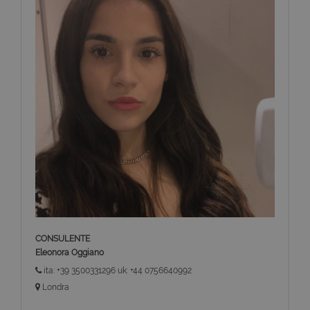
CONSULENTE
Eleonora Oggiano
ita: +39 3500331296 uk: +44 0756640992
Londra