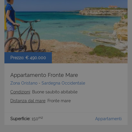
CookieScriptConsent
6 mesi 5
CookieScript
giorni
www.latuacasainsardegna.com
Prezzo: € 490.000
Appartamento Fronte Mare
Zona Oristano
-
Sardegna Occidentale
Condizioni
: Buone saubito abitabile
Distanza dal mare
: Fronte mare
m2
Superficie:
150
Appartamenti