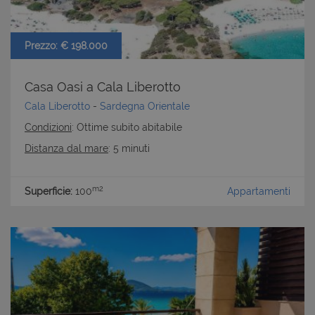
Prezzo: € 198.000
Casa Oasi a Cala Liberotto
Cala Liberotto
-
Sardegna Orientale
Condizioni
: Ottime subito abitabile
Distanza dal mare
: 5 minuti
m2
Superficie:
100
Appartamenti