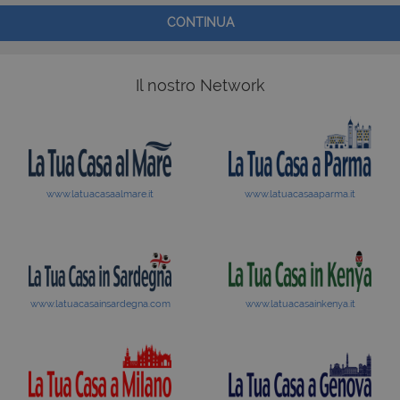
CONTINUA
Il nostro Network
www.latuacasaalmare.it
www.latuacasaaparma.it
www.latuacasainsardegna.com
www.latuacasainkenya.it