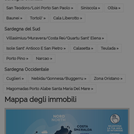
San Teodoro/Loiri Porto San Paolo »
Siniscola »
Olbia »
Baunei »
Tortoli' »
Cala Liberotto »
Sardegna del Sud
Villasimius/Muravera/Costa Rei/Quartu Sant' Elena »
Isole Sant' Antioco E San Pietro »
Calasetta »
Teulada »
Porto Pino »
Narcao »
Sardegna Occidentale
Cuglieri »
Nebida/Gonnesa/Buggerru »
Zona Oristano »
Magomadas Porto Alabe Santa Maria Del Mare »
Mappa degli immobili