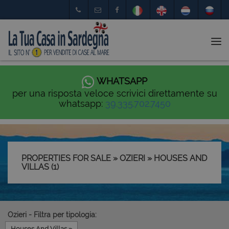
Tog
nav
WHATSAPP
per una risposta veloce scrivici direttamente su
whatsapp:
39.335.702.7450
PROPERTIES FOR SALE » OZIERI » HOUSES AND
VILLAS (1)
Ozieri - Filtra per tipologia:
Houses And Villas »