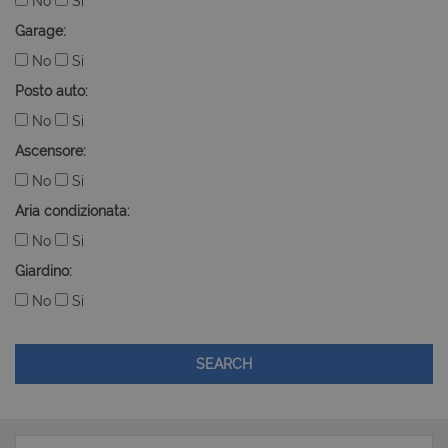
No
Si
Garage:
No
Si
Posto auto:
No
Si
Ascensore:
No
Si
Aria condizionata:
No
Si
Giardino:
No
Si
SEARCH