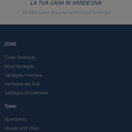
LA TUA CASA IN SARDEGNA
Vendita Case, Appartamenti, Casali e Rustici
Strettamente necessari e Statistiche
I cookie strettamente necessari consentono
funzionalità del sito Web principale come l'accesso
degli utenti e la gestione dell'account. Il sito Web
ZONE
non può essere utilizzato correttamente senza i
cookie strettamente necessari.
Costa Smeralda
Nome
Provider
/
Dominio
Scadenza
Nord Sardegna
PHPSESSID
Sessione
PHP.net
www.latuacasainsardegna.com
Sardegna Orientale
Sardegna del Sud
Sardegna Occidentale
Types
Apartments
Houses and Villas