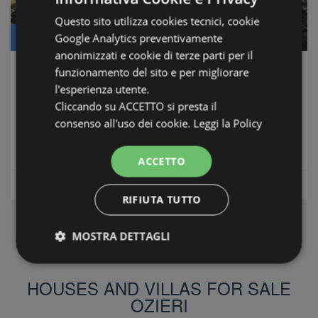
Questo sito utilizza cookies tecnici, cookie
Google Analytics preventivamente
Price: € 329.000
anonimizzati e cookie di terze parti per il
funzionamento del sito e per migliorare
Villa Ozieri
l'esperienza utente.
Ozieri
-
Nord Sardegna
Cliccando su ACCETTO si presta il
Conditions: Excellent, ready to move in
consenso all'uso dei cookie.
Leggi la Policy
Distance from sea: 45 minutes
ACCETTO
m2
Floor area:
290
Houses and Villas
RIFIUTA TUTTO
MOSTRA DETTAGLI
Strettamente necessari e Statistiche
HOUSES AND VILLAS FOR SALE
OZIERI