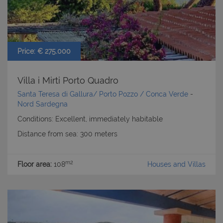
Price: € 275.000
Villa i Mirti Porto Quadro
Santa Teresa di Gallura/ Porto Pozzo / Conca Verde
-
Nord Sardegna
Conditions: Excellent, immediately habitable
Distance from sea: 300 meters
m2
Floor area:
108
Houses and Villas