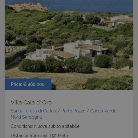
Nome
Provider
/
Dominio
Scadenza
PHPSESSID
Sessione
PHP.net
www.latuacasainsardegna.com
Price: € 460.000
Villa Cala d' Oro
Santa Teresa di Gallura/ Porto Pozzo / Conca Verde
-
Nord Sardegna
Conditions: Nuova subito abitabile
Distance from sea: 150 Metri