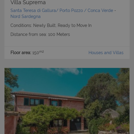
Villa Suprema
Santa Teresa di Gallura/ Porto Pozzo / Conca Verde
-
Nord Sardegna
Conditions: Newly Built, Ready to Move In
Distance from sea: 100 Meters
m2
Floor area:
150
Houses and Villas