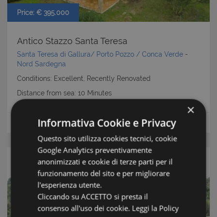
Price: € 395.000
Antico Stazzo Santa Teresa
Santa Teresa di Gallura/ Porto Pozzo / Conca Verde
-
Nord Sardegna
Conditions: Excellent, Recently Renovated
Distance from sea: 10 Minutes
×
Informativa Cookie e Privacy
m2
Floor area:
90
Houses and Villas
Questo sito utilizza cookies tecnici, cookie
Google Analytics preventivamente
anonimizzati e cookie di terze parti per il
funzionamento del sito e per migliorare
l'esperienza utente.
Cliccando su ACCETTO si presta il
consenso all'uso dei cookie.
Leggi la Policy