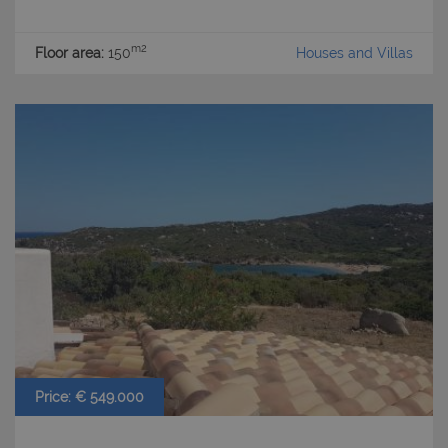
CookieScriptConsent
6 mesi 5
CookieScript
giorni
www.latuacasainsardegna.com
m2
Floor area:
150
Houses and Villas
Price: € 549.000