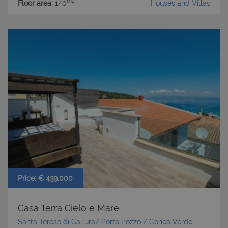
m2
Floor area:
140
Houses and Villas
Price: € 439.000
Casa Terra Cielo e Mare
Santa Teresa di Gallura/ Porto Pozzo / Conca Verde
-