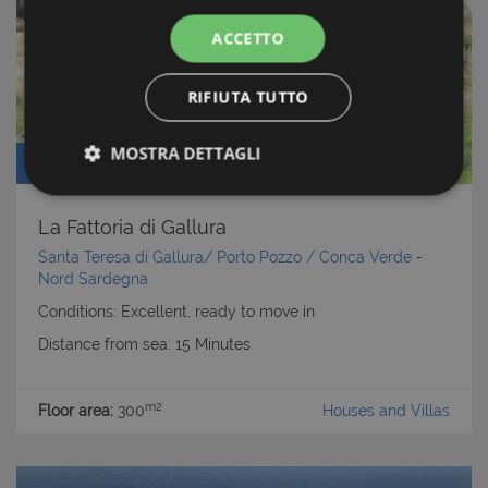
ACCETTO
RIFIUTA TUTTO
MOSTRA DETTAGLI
Price: € 750.000
Strettamente necessari e Statistiche
La Fattoria di Gallura
Santa Teresa di Gallura/ Porto Pozzo / Conca Verde
-
Nord Sardegna
Conditions: Excellent, ready to move in
Distance from sea: 15 Minutes
Strettamente necessari e Statistiche
I cookie strettamente necessari consentono
m2
funzionalità del sito Web principale come l'accesso
Floor area:
300
Houses and Villas
degli utenti e la gestione dell'account. Il sito Web
non può essere utilizzato correttamente senza i
cookie strettamente necessari.