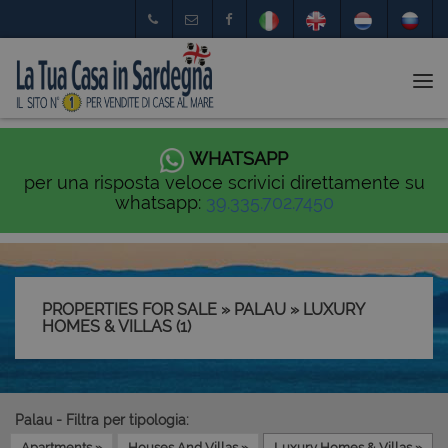
Tog
nav
WHATSAPP
per una risposta veloce scrivici direttamente su
whatsapp:
39.335.702.7450
PROPERTIES FOR SALE » PALAU » LUXURY
HOMES & VILLAS (1)
Palau - Filtra per tipologia:
Apartments »
Houses And Villas »
Luxury Homes & Villas »