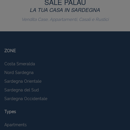
SALE PALAU
LA TUA CASA IN SARDEGNA
Vendita Case, Appartamenti, Casali e Rustici
Strettamente necessari e Statistiche
I cookie strettamente necessari consentono
funzionalità del sito Web principale come l'accesso
degli utenti e la gestione dell'account. Il sito Web
non può essere utilizzato correttamente senza i
ZONE
cookie strettamente necessari.
Nome
Provider
/
Dominio
Scadenza
Costa Smeralda
PHPSESSID
Sessione
PHP.net
Nord Sardegna
www.latuacasainsardegna.com
Sardegna Orientale
Sardegna del Sud
Sardegna Occidentale
Types
Apartments