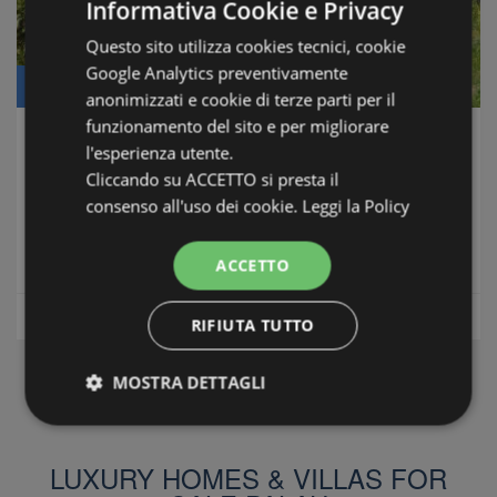
Informativa Cookie e Privacy
Questo sito utilizza cookies tecnici, cookie
Google Analytics preventivamente
Price: € 2.400.000
anonimizzati e cookie di terze parti per il
funzionamento del sito e per migliorare
Tenuta Isola dei Gabbiani
l'esperienza utente.
Cliccando su ACCETTO si presta il
Palau
-
Costa Smeralda
consenso all'uso dei cookie.
Leggi la Policy
Conditions: Building Land
Distance from sea: 5 Minutes
ACCETTO
m2
Floor area:
1000
Luxury Homes & Villas
RIFIUTA TUTTO
MOSTRA DETTAGLI
Strettamente necessari e Statistiche
LUXURY HOMES & VILLAS FOR