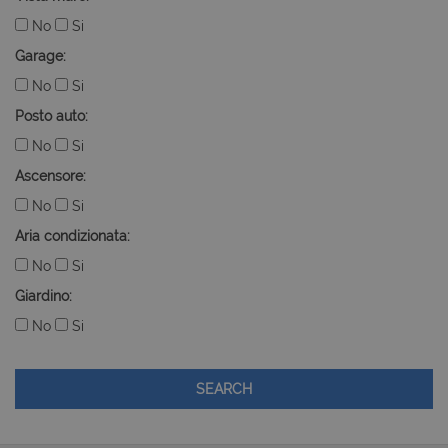
No
Si
Garage:
No
Si
Posto auto:
No
Si
Ascensore:
No
Si
Aria condizionata:
No
Si
Giardino:
No
Si
SEARCH