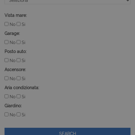
Vista mare:
No
Si
Garage:
No
Si
Posto auto:
No
Si
Ascensore:
No
Si
Aria condizionata:
No
Si
Giardino:
No
Si
SEARCH