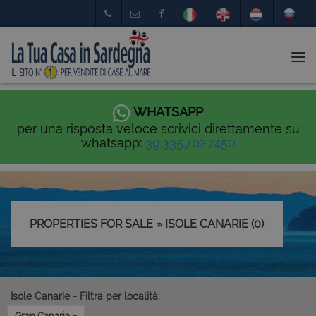
Tog
nav
WHATSAPP
per una risposta veloce scrivici direttamente su
whatsapp:
39.335.702.7450
PROPERTIES FOR SALE » ISOLE CANARIE (0)
Isole Canarie - Filtra per località:
Gran Canaria »