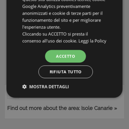
quello che stai cercando.
Google Analytics preventivamente
Il servizio è completamente GRATUITO e potrai cancellarti
anonimizzati e cookie di terze parti per il
quando lo vorrai.
funzionamento del sito e per migliorare
l'esperienza utente.
ISCRIVITI ALLA NEWSLETTER
Cliccando su ACCETTO si presta il
consenso all'uso dei cookie.
Leggi la Policy
PROPERTIES FOR SALE ISOLE
ACCETTO
CANARIE
LA TUA CASA IN SARDEGNA
RIFIUTA TUTTO
Vendita Case, Appartamenti, Casali e Rustici
MOSTRA DETTAGLI
Strettamente necessari e Statistiche
Find out more about the area: Isole Canarie »