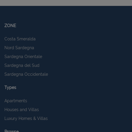
Strettamente necessari e Statistiche
I cookie strettamente necessari consentono
ZONE
funzionalità del sito Web principale come l'accesso
degli utenti e la gestione dell'account. Il sito Web
non può essere utilizzato correttamente senza i
Costa Smeralda
cookie strettamente necessari.
Nord Sardegna
Nome
Provider
/
Dominio
Scadenza
Sardegna Orientale
PHPSESSID
Sessione
PHP.net
www.latuacasainsardegna.com
Sardegna del Sud
Sardegna Occidentale
Types
Apartments
Houses and Villas
Luxury Homes & Villas
Browse