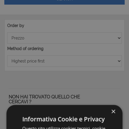
Order by
Method of ordering
NON HAI TROVATO QUELLO CHE
CERCAVI ?
×
Registrati alla nostra newsletter e imposta i parametri
Informativa Cookie e Privacy
della tua ricerca e ti comunicheremo se ci sono novità su
Questo sito utilizza cookies tecnici, cookie