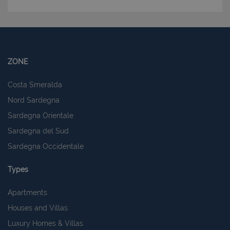
ZONE
Costa Smeralda
Nord Sardegna
Sardegna Orientale
Sardegna del Sud
Sardegna Occidentale
Types
Apartments
Houses and Villas
Luxury Homes & Villas