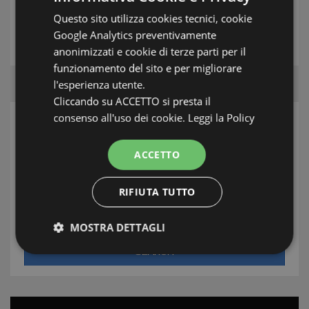
Questo sito utilizza cookies tecnici, cookie
THE ESTATE AGENT
Google Analytics preventivamente
anonimizzati e cookie di terze parti per il
funzionamento del sito e per migliorare
l'esperienza utente.
Cliccando su ACCETTO si presta il
consenso all'uso dei cookie.
Leggi la Policy
SEARCH
Area
ACCETTO
Town/Village
RIFIUTA TUTTO
Type
MOSTRA DETTAGLI
SEARCH
Strettamente necessari e Statistiche