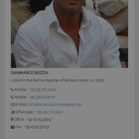
CookieScriptConsent
6 mesi 5
CookieScript
giorni
www.latuacasainsardegna.com
GIANMARCO BOZZIA
Listed in the Parma Register of Brokers under no. 0560
Mobile :
+39.335.702.7450
Mobile :
+39.338.223.8712
E-Mail:
info@latuacasainsardegna.com
Whatsapp :
+39.335.702.7450
Office : +39 0525.97447
Fax : +39 0525.97133