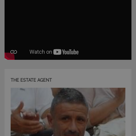
Strettamente necessari e Statistiche
I cookie strettamente necessari consentono
funzionalità del sito Web principale come l'accesso
degli utenti e la gestione dell'account. Il sito Web
non può essere utilizzato correttamente senza i
cookie strettamente necessari.
Nome
Provider
/
Dominio
Scadenza
PHPSESSID
Sessione
PHP.net
www.latuacasainsardegna.com
THE ESTATE AGENT