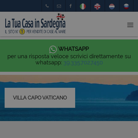
Tog
nav
WHATSAPP
per una risposta veloce scrivici direttamente su
whatsapp:
39.335.702.7450
VILLA CAPO VATICANO