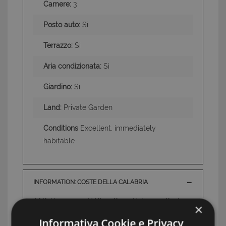
Camere:
3
Posto auto:
Si
Terrazzo:
Si
Aria condizionata:
Si
Giardino:
Si
Land:
Private Garden
Conditions
Excellent, immediately
habitable
INFORMATION: COSTE DELLA CALABRIA
TAG: Houses and Villas, Capo Vaticano, Coste
×
della Calabria
Informativa Cookie e Privacy