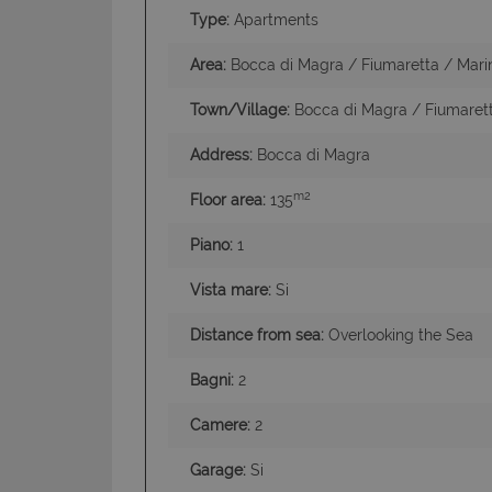
Type:
Apartments
Area:
Bocca di Magra / Fiumaretta / Mari
Town/Village:
Bocca di Magra / Fiumaret
Address:
Bocca di Magra
I cookie strettamente
dell'account. Il sito
m2
Floor area:
135
Nome
Piano:
1
PHPSESSID
Vista mare:
Si
Distance from sea:
Overlooking the Sea
CookieScriptConse
Bagni:
2
Camere:
2
Garage:
Si