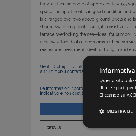
Park, a stunning home of approximately 135 squa
space.The apartment is in good condition and wel
is arranged over two above-ground levels and is 
shared swimming pool. Inside, it consists of a g
terrace overlooking the sea—ideal for outdoor liv
a hallway, two double bedrooms with ocean view
real estate investment, ideal for living in and en
Gentili Colleghi, vi informiamo che la Nostra Agen
Informativa
altri Immobili contattateci senza problemi.
Questo sito utili
di terze parti per
Le informazioni riportate nell’annuncio, comprese 
indicativo e non costituiscono elemento contratt
Cliccando su ACCE
MOSTRA DET
DETAILS