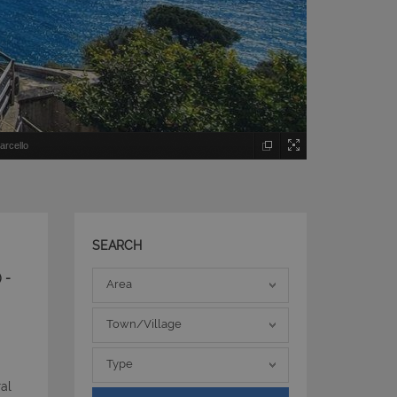
arcello
SEARCH
Area
 -
Area
Town/Village
Town/Village
Type
Type
al