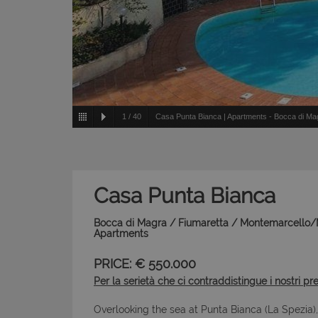
1
/
40
Casa Punta Bianca | Apartments - Bocca di Magr
Casa Punta Bianca
Bocca di Magra / Fiumaretta / Montemarcello/Ma
Apartments
PRICE: € 550.000
Per la serietà che ci contraddistingue i nostri pr
Overlooking the sea at Punta Bianca (La Spezia)