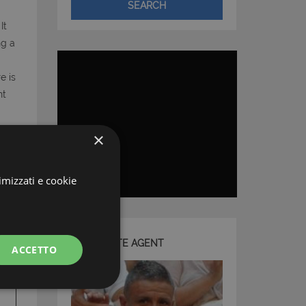
SEARCH
It
ng a
e is
nt
×
imizzati e cookie
THE ESTATE AGENT
ACCETTO