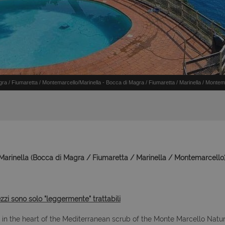
a / Fiumaretta / Montemarcello/Marinella - Bocca di Magra / Fiumaretta / Marinella / Montem
rinella (Bocca di Magra / Fiumaretta / Marinella / Montemarcello)
ezzi sono solo "leggermente" trattabili
, in the heart of the Mediterranean scrub of the Monte Marcello Natur