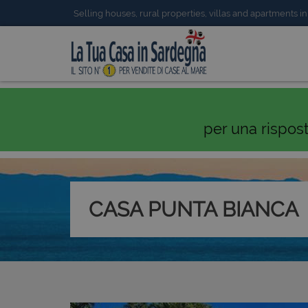
Selling houses, rural properties, villas and apartments in
per una rispos
CASA PUNTA BIANCA