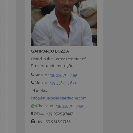
 la gestione
GIANMARCO BOZZIA
Listed in the Parma Register of
Brokers under no. 0560
ate sul linguaggio
nerico utilizzato per
Mobile :
+39.335.702.7450
utente. Normalmente
le, il modo in cui
Mobile :
+39.338.223.8712
 per il sito, ma un
o di accesso per un
E-Mail:
info@latuacasainsardegna.com
ervizio Cookie-
Whatsapp :
+39.335.702.7450
ze di consenso sui
e il banner dei
Office : +39 0525.97447
i correttamente.
Fax : +39 0525.97133