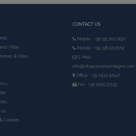
CONTACT US
ents
Mobile : +39.335.702.7450
and Villas
Mobile : +39.338.223.8712
Homes & Villas
E-Mail:
info@latuacasainsardegna.com
Office : +39 0525.97447
ency
Fax : +39 0525.97133
ter
inks
 us
 & Cookies