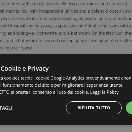
re meters with a large terrace offering ocean views and a parking
l-maintained, with independent utilities and a splendid ocean view. 
part of a residential complex consisting of several units and featuri
round floor with an entryway, a spacious and bright living room with a
ing and dining—a kitchenette, and a bathroom; On the first floor, ther
s, and a bathroom; a covered parking space is included. An excelle
joying year-round.
zia Collabora con Tutti, quindi se avete clienti interessati a questo o
 Cookie e Privacy
zza cookies tecnici, cookie Google Analytics preventivamente anon
 il funzionamento del sito e per migliorare l'esperienza utente.
le metrature e le descrizioni degli ambienti, sono fornite a titolo
uale
TTO si presta il consenso all'uso dei cookie.
Leggi la Policy
TAGLI
RIFIUTA TUTTO
Strettamente necessari e Statistiche