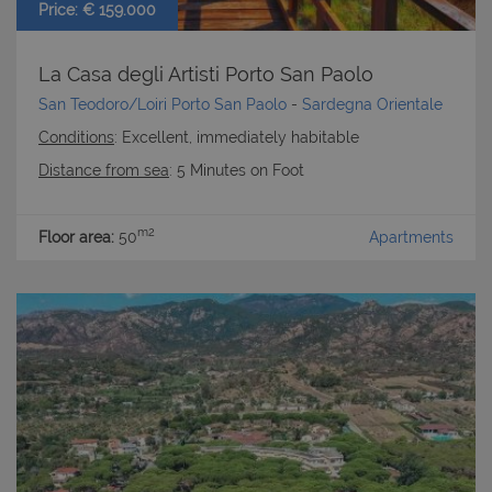
Price: € 159.000
La Casa degli Artisti Porto San Paolo
San Teodoro/Loiri Porto San Paolo
-
Sardegna Orientale
Conditions
: Excellent, immediately habitable
Distance from sea
: 5 Minutes on Foot
m2
Floor area:
50
Apartments