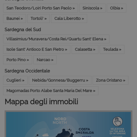
San Teodoro/Loiri Porto San Paolo »
Siniscola »
Olbia »
Baunei »
Tortoli' »
Cala Liberotto »
Sardegna del Sud
Villasimius/Muravera/Costa Rei/Quartu Sant' Elena »
Isole Sant' Antioco E San Pietro »
Calasetta »
Teulada »
Porto Pino »
Narcao »
Sardegna Occidentale
Cuglieri »
Nebida/Gonnesa/Buggerru »
Zona Oristano »
Magomadas Porto Alabe Santa Maria Del Mare »
Mappa degli immobili