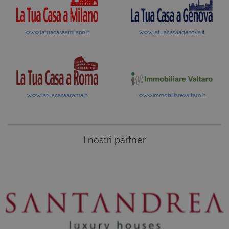
www.latuacasaamilano.it
www.latuacasaagenova.it
www.latuacasaaroma.it
www.immobiliarevaltaro.it
I nostri partner