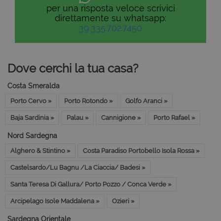
per una risposta veloce scrivici
direttamente su whatsapp:
39.335.702.7450
Dove cerchi la tua casa?
Costa Smeralda
Porto Cervo »
Porto Rotondo »
Golfo Aranci »
Baja Sardinia »
Palau »
Cannigione »
Porto Rafael »
Nord Sardegna
Alghero & Stintino »
Costa Paradiso Portobello Isola Rossa »
Castelsardo/Lu Bagnu /La Ciaccia/ Badesi »
Santa Teresa Di Gallura/ Porto Pozzo / Conca Verde »
Arcipelago Isole Maddalena »
Ozieri »
Sardegna Orientale