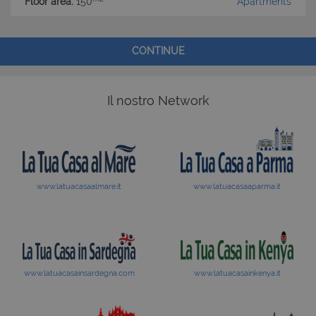
Floor area:
150
Apartments
CONTINUE
Il nostro Network
www.latuacasaalmare.it
www.latuacasaaparma.it
www.latuacasainsardegna.com
www.latuacasainkenya.it