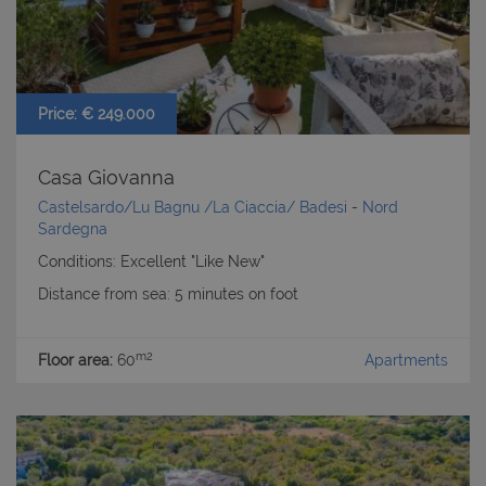
Price: € 249.000
Casa Giovanna
Castelsardo/Lu Bagnu /La Ciaccia/ Badesi
-
Nord
Sardegna
Conditions: Excellent "Like New"
Distance from sea: 5 minutes on foot
m2
Floor area:
60
Apartments