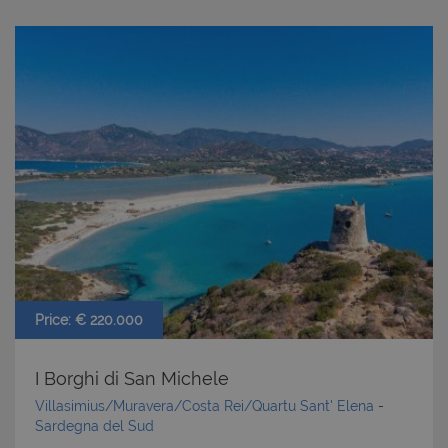
Price: € 220.000
I Borghi di San Michele
Villasimius/Muravera/Costa Rei/Quartu Sant' Elena
-
Sardegna del Sud