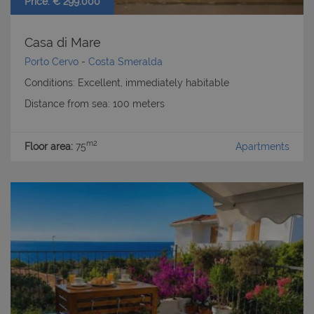
Price: € 299.000
Casa di Mare
Porto Cervo
-
Costa Smeralda
Conditions: Excellent, immediately habitable
Distance from sea: 100 meters
m2
Floor area:
75
Apartments