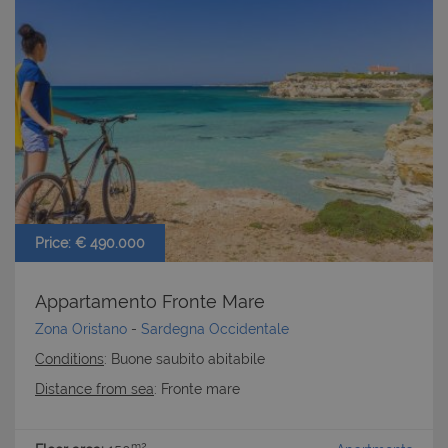
CookieScriptConsent
6 mesi 5
CookieScript
giorni
www.latuacasainsardegna.com
Price: € 490.000
Appartamento Fronte Mare
Zona Oristano
-
Sardegna Occidentale
Conditions
: Buone saubito abitabile
Distance from sea
: Fronte mare
m2