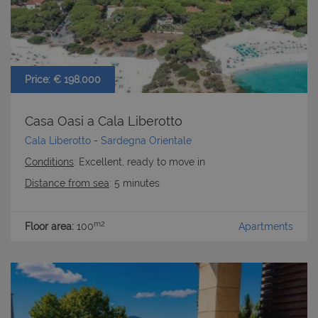
Price: € 198.000
Casa Oasi a Cala Liberotto
Cala Liberotto
-
Sardegna Orientale
Conditions
: Excellent, ready to move in
Distance from sea
: 5 minutes
m2
Floor area:
100
Apartments