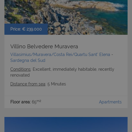
cookie strettamente necessari.
Nome
Provider
/
Dominio
Scadenza
PHPSESSID
Sessione
PHP.net
www.latuacasainsardegna.com
Price: € 239.000
Villino Belvedere Muravera
Villasimius/Muravera/Costa Rei/Quartu Sant' Elena
-
Sardegna del Sud
Conditions
: Excellent, immediately habitable, recently
renovated
Distance from sea
: 5 Minutes
m2
Floor area:
65
Apartments