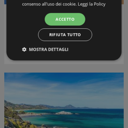
consenso all'uso dei cookie.
Leggi la Policy
L' Appartamento nel Convento
ACCETTO
Alghero & Stintino
-
Nord Sardegna
Conditions
: Excellent, immediately habitable
RIFIUTA TUTTO
Distance from sea
: 50 Meters
MOSTRA DETTAGLI
m2
Floor area:
55
Apartments
Strettamente necessari e Statistiche
Strettamente necessari e Statistiche
I cookie strettamente necessari consentono
funzionalità del sito Web principale come l'accesso
degli utenti e la gestione dell'account. Il sito Web
non può essere utilizzato correttamente senza i