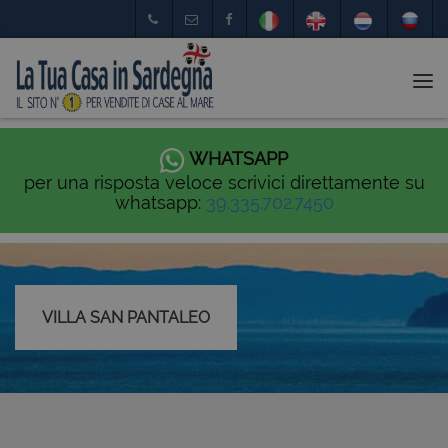
Tog
nav
WHATSAPP
per una risposta veloce scrivici direttamente su
whatsapp:
39.335.702.7450
VILLA SAN PANTALEO