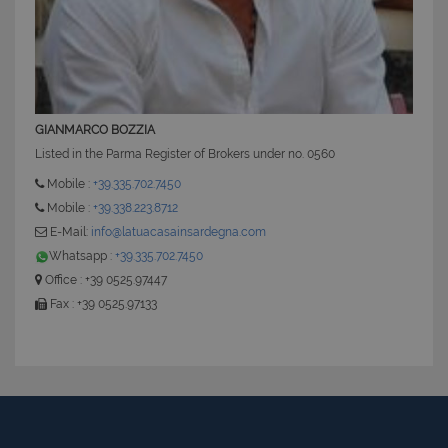
GIANMARCO BOZZIA
Listed in the Parma Register of Brokers under no. 0560
Mobile :
+39.335.702.7450
Mobile :
+39.338.223.8712
E-Mail:
info@latuacasainsardegna.com
Whatsapp :
+39.335.702.7450
Office : +39 0525.97447
Fax : +39 0525.97133