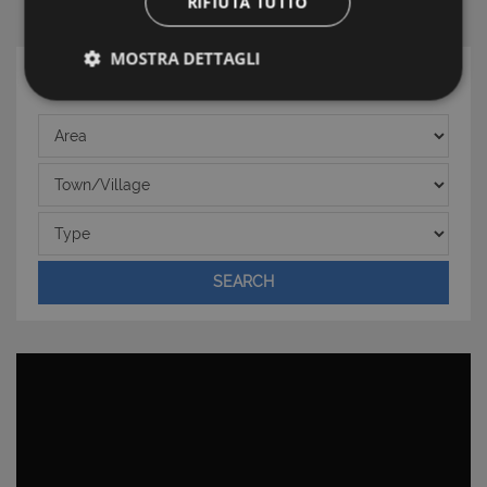
RIFIUTA TUTTO
MOSTRA DETTAGLI
SEARCH
Strettamente necessari e Statistiche
Area
Town/Village
Type
Strettamente necessari e Statistiche
SEARCH
I cookie strettamente necessari consentono
funzionalità del sito Web principale come l'accesso
degli utenti e la gestione dell'account. Il sito Web
non può essere utilizzato correttamente senza i
cookie strettamente necessari.
Nome
Provider
/
Dominio
Scadenza
PHPSESSID
Sessione
PHP.net
www.latuacasainsardegna.com