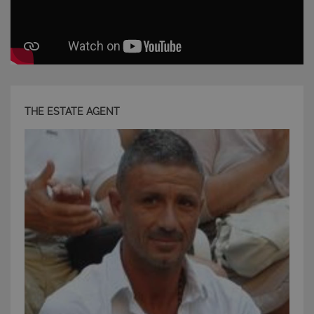
THE ESTATE AGENT
CookieScriptConsent
6 mesi 5
CookieScript
giorni
www.latuacasainsardegna.com