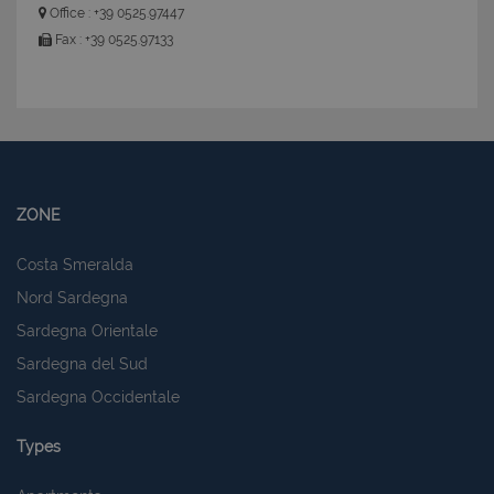
Office : +39 0525.97447
Fax : +39 0525.97133
ZONE
Costa Smeralda
Nord Sardegna
Sardegna Orientale
Sardegna del Sud
Sardegna Occidentale
Types