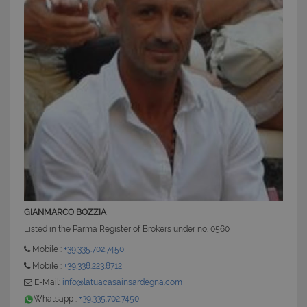
CookieScriptConsent
6 mesi 5
CookieScript
giorni
www.latuacasainsardegna.com
GIANMARCO BOZZIA
Listed in the Parma Register of Brokers under no. 0560
Mobile :
+39.335.702.7450
Mobile :
+39.338.223.8712
E-Mail:
info@latuacasainsardegna.com
Whatsapp :
+39.335.702.7450