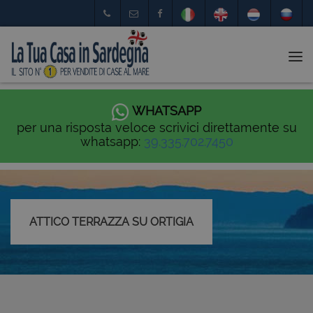
Tog
nav
WHATSAPP
per una risposta veloce scrivici direttamente su
whatsapp:
39.335.702.7450
ATTICO TERRAZZA SU ORTIGIA