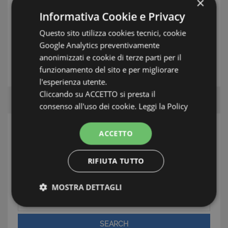
×
TAG: Apartments, Siracusa/ Isola di
Informativa Cookie e Privacy
Ortigia/Fontane Bianche, Coste della Sicilia
Questo sito utilizza cookies tecnici, cookie
Google Analytics preventivamente
anonimizzati e cookie di terze parti per il
THE ESTATE AGENT
funzionamento del sito e per migliorare
l'esperienza utente.
Cliccando su ACCETTO si presta il
consenso all'uso dei cookie.
Leggi la Policy
SEARCH
ACCETTO
Area
RIFIUTA TUTTO
Town/Village
MOSTRA DETTAGLI
Type
Strettamente necessari e Statistiche
SEARCH