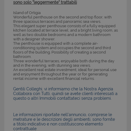
sono solo "leggermente" trattabili
Island of Ortigia
Wonderful penthouse on the second and top floor, with
three spacious terraces and panoramic sea views.
This elegant super penthouse consists of a fully equipped
kitchen located at terrace level, and a bright living room, as
well as two double bedrooms and a modern bathroom
with a designer shower.
The penthouse is equipped with a complete air-
conditioning system and occupies the second and third
floors of the building. Possibility of creating a second
bathroom.
Three wonderful terraces, enjoyable both during the day
and in the evening, with stunning sea views.
An excellent real estate investment, ideal for personal use
and enjoyment throughout the year or for generating
rental income with excellent financial returns.
Gentili Colleghi, vi informiamo che la Nostra Agenzia
Collabora con Tutti, quindi se avete clienti interessati a
questo o altri Immobili contattateci senza problemi.
Le informazioni riportate nell’annuncio, comprese le
metrature e le descrizioni degli ambienti, sono fornite
a titolo indicativo e non costituiscono elemento
contrattuale