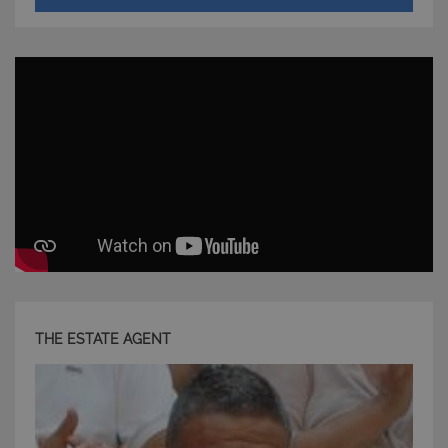
Strettamente necessari e Statistiche
I cookie strettamente necessari consentono
funzionalità del sito Web principale come l'accesso
degli utenti e la gestione dell'account. Il sito Web
non può essere utilizzato correttamente senza i
cookie strettamente necessari.
Nome
Provider
/
Dominio
Scadenza
PHPSESSID
Sessione
PHP.net
www.latuacasainsardegna.com
THE ESTATE AGENT