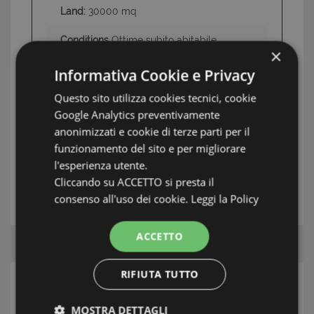
Land:
30000 mq
Conditions
Ottime subito abitabile
×
Informativa Cookie e Privacy
Questo sito utilizza cookies tecnici, cookie
INFORMATION: RIVIERA DI PONENTE
Google Analytics preventivamente
TAG: Luxury Homes & Villas, Alassio, Riviera di
anonimizzati e cookie di terze parti per il
Ponente
funzionamento del sito e per migliorare
l'esperienza utente.
Cliccando su ACCETTO si presta il
THE ESTATE AGENT
consenso all'uso dei cookie.
Leggi la Policy
ACCETTO
RIFIUTA TUTTO
SEARCH
MOSTRA DETTAGLI
Area