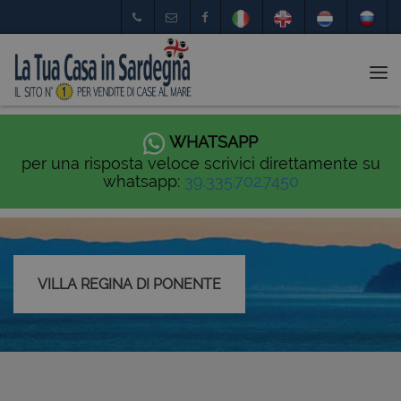
Tog
nav
WHATSAPP
per una risposta veloce scrivici direttamente su
whatsapp:
39.335.702.7450
VILLA REGINA DI PONENTE