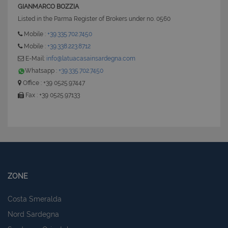
GIANMARCO BOZZIA
Listed in the Parma Register of Brokers under no. 0560
Mobile :
+39.335.702.7450
Mobile :
+39.338.223.8712
E-Mail:
info@latuacasainsardegna.com
Whatsapp :
+39.335.702.7450
Office : +39 0525.97447
Fax : +39 0525.97133
ZONE
Costa Smeralda
Nord Sardegna