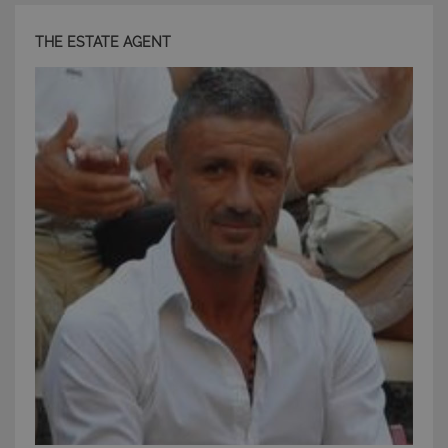
THE ESTATE AGENT
CookieScriptConsent
6 mesi 5
CookieScript
giorni
www.latuacasainsardegna.com