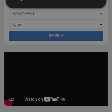
Strettamente necessari e Statistiche
Town/Village
Type
SEARCH
Strettamente necessari e Statistiche
I cookie strettamente necessari consentono
funzionalità del sito Web principale come l'accesso
degli utenti e la gestione dell'account. Il sito Web
non può essere utilizzato correttamente senza i
cookie strettamente necessari.
Nome
Provider
/
Dominio
Scadenza
PHPSESSID
Sessione
PHP.net
www.latuacasainsardegna.com