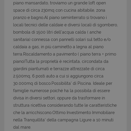
piano mansardato, troviamo un grande loft open
space di circa 230mq con cucina abitabile, zona
pranzo e bagno.Al piano seminterrato si trovano i
locali tecnici delle caldaie e diversi locali di sgombero,
bombola di 1500 litri dell'acqua calda ( anche
sanitaria) connessa con pannelli solari sul tetto e/o
caldaia a gas, in più caminetto a legna al piano
terra.Riscaldamento a pavimento ( piano terra + primo
piano)Tutta la proprietà è recintata, circondata da
giardini piantumati e terrazze attrezzate di circa
2.500mq, 6 posti auto a cui si aggiungono circa
30.000mq di bosco.Possibilita' di Piscina. Ideale per
famiglie numerose poiché ha la possibila di essere
divisa in diversi settori, oppure da trasformare in
struttura ricettiva considerando tutte le caratteristiche
che la arricchiscono.Ottimo Investimento Immobiliare
nella Tranquillita' della campagna Ligure a 10 minuti
dal mare.