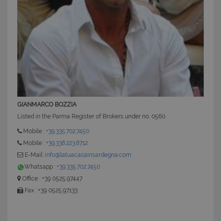
CookieScriptConsent
6 mesi 5
CookieScript
GIANMARCO BOZZIA
giorni
www.latuacasainsardegna.com
Listed in the Parma Register of Brokers under no. 0560
Mobile :
+39.335.702.7450
Mobile :
+39.338.223.8712
E-Mail:
info@latuacasainsardegna.com
Whatsapp :
+39.335.702.7450
Office : +39 0525.97447
Fax : +39 0525.97133