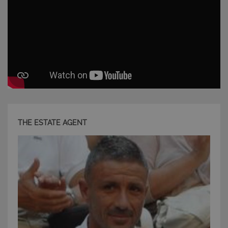
Strettamente necessari e Statistiche
I cookie strettamente necessari consentono
funzionalità del sito Web principale come l'accesso
degli utenti e la gestione dell'account. Il sito Web
non può essere utilizzato correttamente senza i
cookie strettamente necessari.
Nome
Provider
/
Dominio
Scadenza
PHPSESSID
Sessione
PHP.net
www.latuacasainsardegna.com
THE ESTATE AGENT