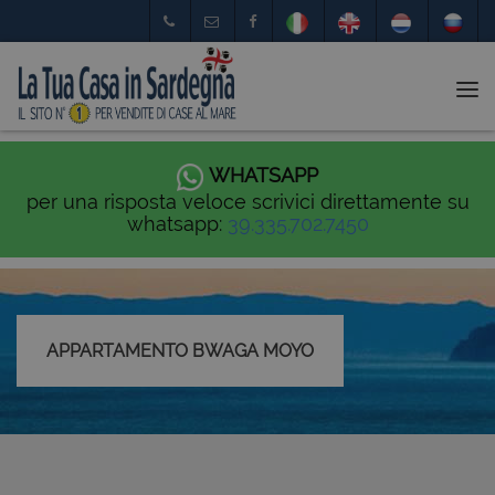
Tog
nav
WHATSAPP
per una risposta veloce scrivici direttamente su
whatsapp:
39.335.702.7450
APPARTAMENTO BWAGA MOYO