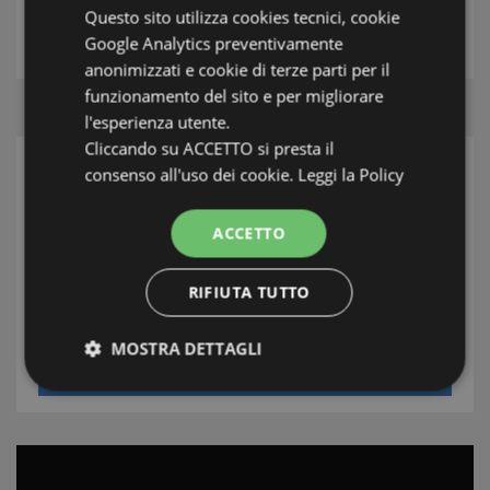
Questo sito utilizza cookies tecnici, cookie
THE ESTATE AGENT
Google Analytics preventivamente
anonimizzati e cookie di terze parti per il
funzionamento del sito e per migliorare
l'esperienza utente.
Cliccando su ACCETTO si presta il
consenso all'uso dei cookie.
Leggi la Policy
SEARCH
Area
ACCETTO
Town/Village
RIFIUTA TUTTO
Type
MOSTRA DETTAGLI
SEARCH
Strettamente necessari e Statistiche