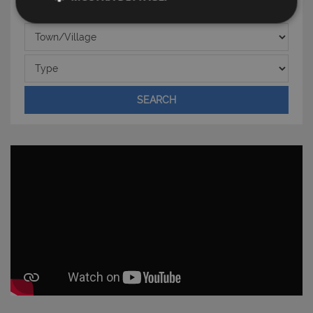
Strettamente necessari e Statistiche
Town/Village
Type
SEARCH
Strettamente necessari e Statistiche
I cookie strettamente necessari consentono
funzionalità del sito Web principale come l'accesso
degli utenti e la gestione dell'account. Il sito Web
non può essere utilizzato correttamente senza i
cookie strettamente necessari.
Nome
Provider
/
Dominio
Scadenza
PHPSESSID
Sessione
PHP.net
www.latuacasainsardegna.com