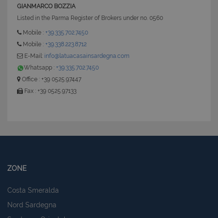
GIANMARCO BOZZIA
Listed in the Parma Register of Brokers under no. 0560
Mobile :
+39.335.702.7450
Mobile :
+39.338.223.8712
E-Mail:
info@latuacasainsardegna.com
Whatsapp :
+39.335.702.7450
Office : +39 0525.97447
Fax : +39 0525.97133
ZONE
Costa Smeralda
Nord Sardegna