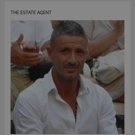
THE ESTATE AGENT
CookieScriptConsent
6 mesi 5
CookieScript
giorni
www.latuacasainsardegna.com