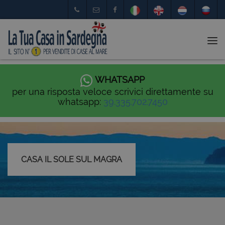
Tog
nav
WHATSAPP
per una risposta veloce scrivici direttamente su
whatsapp:
39.335.702.7450
CASA IL SOLE SUL MAGRA