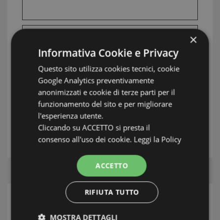
×
INFORMATION: BOCCA DI MAGRA / FIUMARETTA /
MARINELLA / MONTEMARCELLO
Informativa Cookie e Privacy
TAG: Houses and Villas, Bocca di Magra /
Questo sito utilizza cookies tecnici, cookie
Fiumaretta / Montemarcello/Marinella, Bocca
Google Analytics preventivamente
di Magra / Fiumaretta / Marinella /
anonimizzati e cookie di terze parti per il
Montemarcello
funzionamento del sito e per migliorare
l'esperienza utente.
Cliccando su ACCETTO si presta il
THE ESTATE AGENT
consenso all'uso dei cookie.
Leggi la Policy
ACCETTO
RIFIUTA TUTTO
SEARCH
MOSTRA DETTAGLI
Area