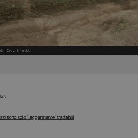
inia - Costa Smeralda
las
ezzi sono solo "leggermente" trattabili