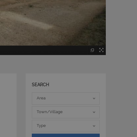
SEARCH
Area
Area
Town/Village
Town/Village
Type
Type