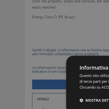
From the property, shops and services, the b
easily reached.
Energy Class D, IPE 82.443
Gentili Colleghi, vi informiamo che la Nostra Agen
altri Immobili contattateci senza problemi.
Informativa
Le informazioni riportate nell’annuncio, comprese 
indicativo e non costituiscono elemento contratt
Questo sito utili
di terze parti per
Cliccando su ACCE
DETAILS
MOSTRA DET