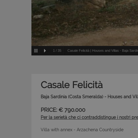
1
/
35
Casale Felicità | Houses and Villas - Baja Sard
Casale Felicità
Baja Sardinia (Costa Smeralda) - Houses and Vil
PRICE: € 790.000
Per la serietà che ci contraddistingue i nostri pr
Villa with annex - Arzachena Countryside