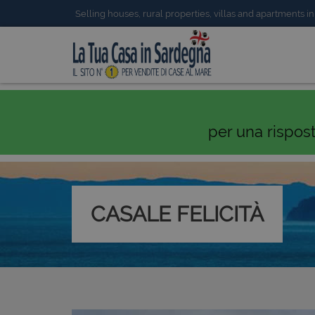
Selling houses, rural properties, villas and apartments in
per una rispos
CASALE FELICITÀ