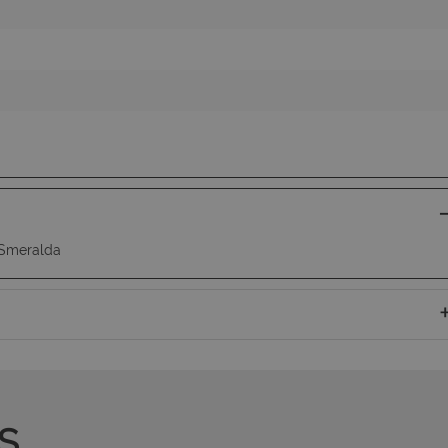
a Smeralda
S