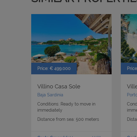
Price: € 499.000
Pric
Villino Casa Sole
Vil
Baja Sardinia
Port
Conditions: Ready to move in
Condi
immediately
imme
Distance from sea: 500 meters
Dist