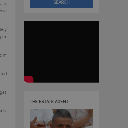
SEARCH
ale,
mpse
tely
q m,
sq m
ated
 gas
THE ESTATE AGENT
nds,