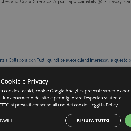
eaches and Costa Smeralda Airport, approximately 30 km away, ca
zia Collabora con Tutti, quindi se avete clienti interessati a questo o
 Cookie e Privacy
le metrature e le descrizioni degli ambienti, sono fornite a titolo
uale
zza cookies tecnici, cookie Google Analytics preventivamente anon
 il funzionamento del sito e per migliorare l'esperienza utente.
TTO si presta il consenso all'uso dei cookie.
Leggi la Policy
TAGLI
RIFIUTA TUTTO