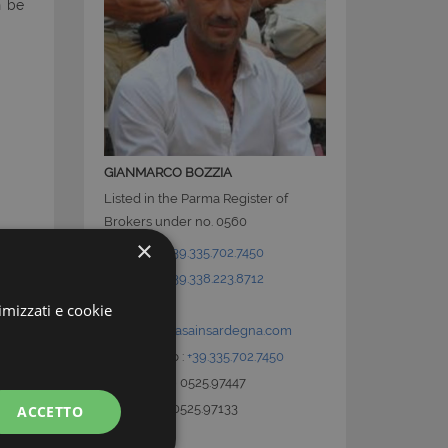
n be
GIANMARCO BOZZIA
Listed in the Parma Register of
Brokers under no. 0560
×
Mobile :
+39.335.702.7450
Mobile :
+39.338.223.8712
E-Mail:
imizzati e cookie
info@latuacasainsardegna.com
Whatsapp :
+39.335.702.7450
Office : +39 0525.97447
Fax : +39 0525.97133
ACCETTO