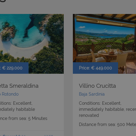
Price: € 449.000
e: € 229.000
Villino Crucitta
letta Smeraldina
Baja Sardinia
o Rotondo
Conditions: Excellent,
tions: Excellent,
immediately habitable, rece
diately habitable
renovated
ance from sea: 5 Minutes
Distance from sea: 500 Mete