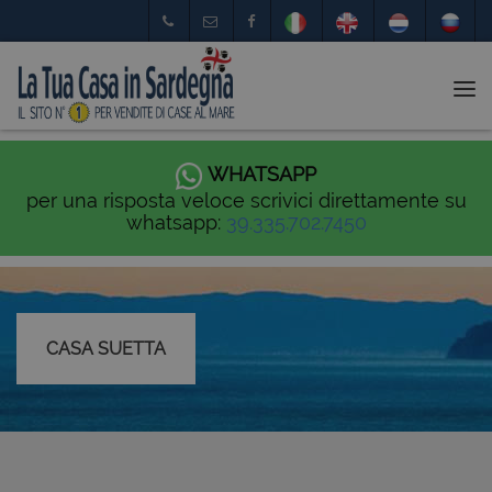
Tog
nav
WHATSAPP
per una risposta veloce scrivici direttamente su
whatsapp:
39.335.702.7450
CASA SUETTA