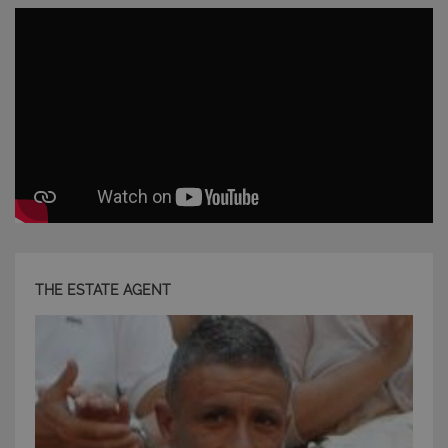
Strettamente necessari e Statistiche
I cookie strettamente necessari consentono
funzionalità del sito Web principale come l'accesso
degli utenti e la gestione dell'account. Il sito Web
non può essere utilizzato correttamente senza i
cookie strettamente necessari.
Nome
Provider
/
Dominio
Scadenza
PHPSESSID
Sessione
PHP.net
www.latuacasainsardegna.com
THE ESTATE AGENT