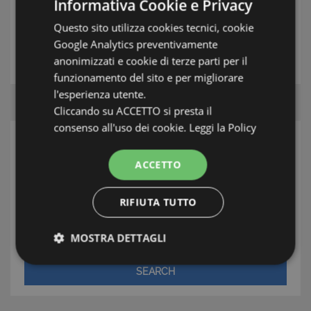
TAG: Apartments, Ceriale, Riviera di Ponente
Informativa Cookie e Privacy
Questo sito utilizza cookies tecnici, cookie
Google Analytics preventivamente
THE ESTATE AGENT
anonimizzati e cookie di terze parti per il
funzionamento del sito e per migliorare
l'esperienza utente.
Cliccando su ACCETTO si presta il
consenso all'uso dei cookie.
Leggi la Policy
SEARCH
ACCETTO
Area
RIFIUTA TUTTO
Town/Village
Type
MOSTRA DETTAGLI
Strettamente necessari e Statistiche
SEARCH