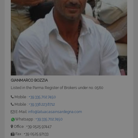
CookieScriptConsent
6 mesi 5
CookieScript
giorni
www.latuacasainsardegna.com
GIANMARCO BOZZIA
Listed in the Parma Register of Brokers under no. 0560
Mobile :
+39.335.702.7450
Mobile :
+39.338.223.8712
E-Mail:
info@latuacasainsardegna.com
Whatsapp :
+39.335.702.7450
Office : +39 0525.97447
Fax : +39 0525.97133