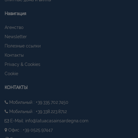
Навигация
Агенство
Newsletter
Полезные ссылки
Контакты
CookieScriptConsent
6 mesi 5
CookieScript
Privacy & Cookies
giorni
www.latuacasainsardegna.com
Cookie
КОНТАКТЫ
Мобильный : +39.335.702.7450
Мобильный : +39.338.223.8712
E-Mail:
info@latuacasainsardegna.com
Офис : +39 0525.97447