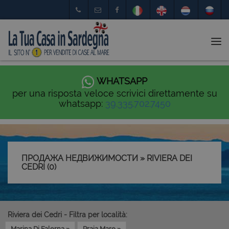
Tog
nav
WHATSAPP
per una risposta veloce scrivici direttamente su
whatsapp:
39.335.702.7450
ПРОДАЖА НЕДВИЖИМОСТИ » RIVIERA DEI
CEDRI (0)
Riviera dei Cedri - Filtra per località:
Marina Di Falerna »
Praia Mare »