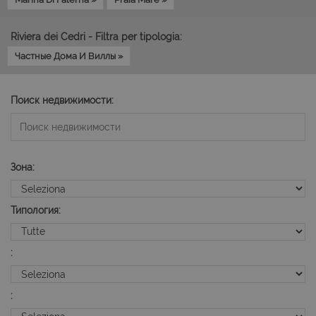
Riviera dei Cedri - Filtra per tipologia:
Частные Дома И Виллы »
Поиск недвижимости:
Зона:
Типология:
:
: