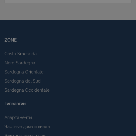
Strettamente necessari e Statistiche
I cookie strettamente necessari consentono
funzionalità del sito Web principale come l'accesso
degli utenti e la gestione dell'account. Il sito Web
ZONE
non può essere utilizzato correttamente senza i
cookie strettamente necessari.
Costa Smeralda
Nome
Provider
/
Dominio
Scadenza
Nord Sardegna
PHPSESSID
Sessione
PHP.net
www.latuacasainsardegna.com
Sardegna Orientale
Sardegna del Sud
Sardegna Occidentale
Типологии
Апартаменты
Частные дома и виллы
Элитные дома и виллы