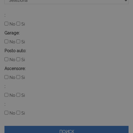
:
No
Si
Garage:
No
Si
Posto auto:
No
Si
Ascensore:
No
Si
:
No
Si
:
No
Si
ПОИСК