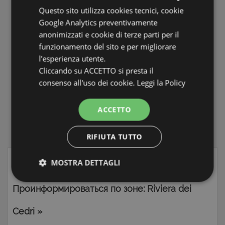
quello che stai cercando.
Questo sito utilizza cookies tecnici, cookie
Il servizio è completamente GRATUITO e potrai cancellarti
Google Analytics preventivamente
quando lo vorrai.
anonimizzati e cookie di terze parti per il
funzionamento del sito e per migliorare
l'esperienza utente.
ISCRIVITI ALLA NEWSLETTER
Cliccando su ACCETTO si presta il
consenso all'uso dei cookie.
Leggi la Policy
ПРОДАЖА НЕДВИЖИМОСТИ
RIVIERA DEI CEDRI
ACCETTO
LA TUA CASA IN SARDEGNA
Vendita Case, Appartamenti, Casali e Rustici
RIFIUTA TUTTO
MOSTRA DETTAGLI
Strettamente necessari e Statistiche
Проинформироваться по зоне: Riviera dei
Cedri »