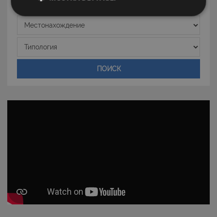
Strettamente necessari e Statistiche
Местонахождение
Типология
ПОИСК
Strettamente necessari e Statistiche
I cookie strettamente necessari consentono
funzionalità del sito Web principale come l'accesso
degli utenti e la gestione dell'account. Il sito Web
non può essere utilizzato correttamente senza i
cookie strettamente necessari.
Nome
Provider
/
Dominio
Scadenza
PHPSESSID
Sessione
PHP.net
www.latuacasainsardegna.com