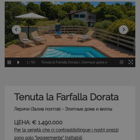
1
/
50
Tenuta la Farfalla Dorata | Элитные дома и
виллы - Леричи - Залив поэтов
Tenuta la Farfalla Dorata
Леричи (Залив поэтов) - Элитные дома и виллы
ЦЕНА: € 1.490.000
Per la serietà che ci contraddistingue i nostri prezzi
sono solo "leggermente" trattabili