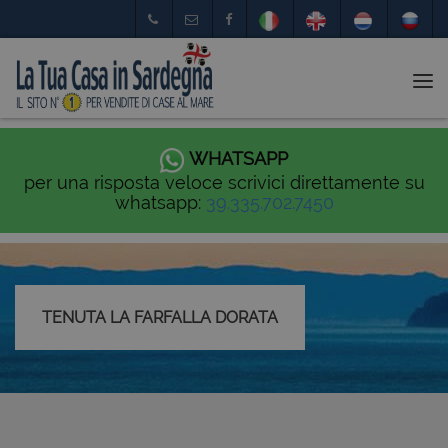
Tog
nav
WHATSAPP
per una risposta veloce scrivici direttamente su
whatsapp:
39.335.702.7450
TENUTA LA FARFALLA DORATA