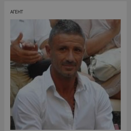
АГЕНТ
CookieScriptConsent
6 mesi 5
CookieScript
giorni
www.latuacasainsardegna.com