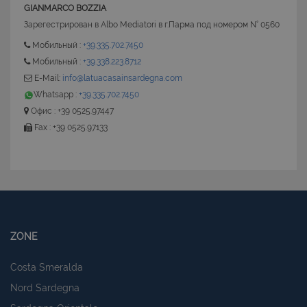
GIANMARCO BOZZIA
Зарегестрирован в Albo Mediatori в г.Парма под номером N° 0560
Мобильный :
+39.335.702.7450
Мобильный :
+39.338.223.8712
E-Mail:
info@latuacasainsardegna.com
Whatsapp :
+39.335.702.7450
Офис : +39 0525.97447
Fax : +39 0525.97133
ZONE
Costa Smeralda
Nord Sardegna