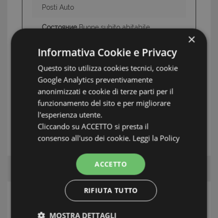
Posti Auto
Состояние
Buone subito abitabile
×
Informativa Cookie e Privacy
Questo sito utilizza cookies tecnici, cookie
ИНФОРМАЦИЯ: ЗАЛИВ ПОЭТОВ
Google Analytics preventivamente
TAG: Элитные дома и виллы, Леричи, Залив
anonimizzati e cookie di terze parti per il
поэтов
funzionamento del sito e per migliorare
l'esperienza utente.
Cliccando su ACCETTO si presta il
АГЕНТ
consenso all'uso dei cookie.
Leggi la Policy
ACCETTO
RIFIUTA TUTTO
ПОИСК
MOSTRA DETTAGLI
Зона