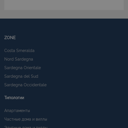
ZONE
Costa Smeralda
Nord Sardegna
Sardegna Orientale
Sardegna del Sud
Sardegna Occidentale
Типологии
Апартаменты
Частные дома и виллы
Элитные дома и виллы