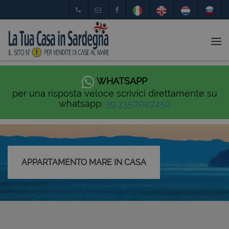
Tog
nav
WHATSAPP
per una risposta veloce scrivici direttamente su
whatsapp:
39.335.702.7450
APPARTAMENTO MARE IN CASA