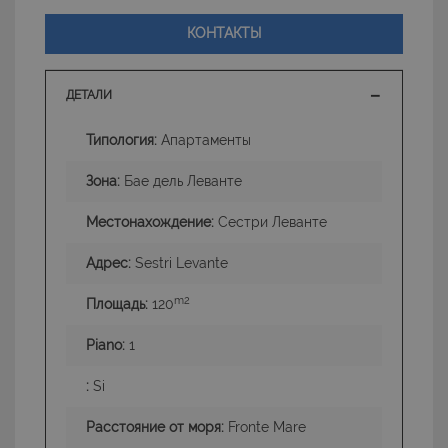
КОНТАКТЫ
ДЕТАЛИ
Типология:
Апартаменты
Зона:
Бае дель Леванте
Местонахождение:
Сестри Леванте
Адрес:
Sestri Levante
m2
Площадь:
120
Piano:
1
:
Si
Расстояние от моря:
Fronte Mare