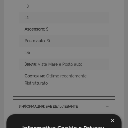
:
3
:
2
Ascensore:
Si
Posto auto:
Si
:
Si
Земля:
Vista Mare e Posto auto
Состояние
Ottime recentemente
Ristrutturato
ИНФОРМАЦИЯ: БАЕ ДЕЛЬ ЛЕВАНТЕ
TAG: Апартаменты, Сестри Леванте, Бае дель
×
Леванте