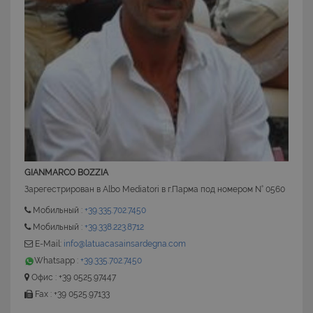
CookieScriptConsent
6 mesi 5
CookieScript
giorni
www.latuacasainsardegna.com
GIANMARCO BOZZIA
Зарегестрирован в Albo Mediatori в г.Парма под номером N° 0560
Мобильный :
+39.335.702.7450
Мобильный :
+39.338.223.8712
E-Mail:
info@latuacasainsardegna.com
Whatsapp :
+39.335.702.7450
Офис : +39 0525.97447
Fax : +39 0525.97133