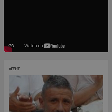
Strettamente necessari e Statistiche
I cookie strettamente necessari consentono
funzionalità del sito Web principale come l'accesso
degli utenti e la gestione dell'account. Il sito Web
non può essere utilizzato correttamente senza i
cookie strettamente necessari.
Nome
Provider
/
Dominio
Scadenza
PHPSESSID
Sessione
PHP.net
www.latuacasainsardegna.com
АГЕНТ