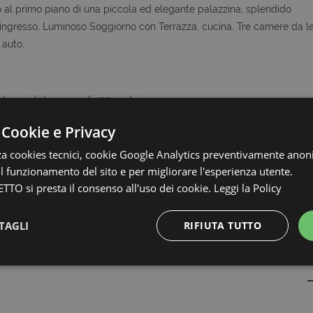
o al primo piano di una piccola ed elegante palazzina, splendido
ngresso, Luminoso Soggiorno con Terrazza, cucina, Tre camere da le
 auto.
 da cui dista meno di 100 metri
 Cookie e Privacy
zia Collabora con Tutti, quindi se avete clienti interessati a questo o
zza cookies tecnici, cookie Google Analytics preventivamente anon
 il funzionamento del sito e per migliorare l'esperienza utente.
TTO si presta il consenso all'uso dei cookie.
Leggi la Policy
le metrature e le descrizioni degli ambienti, sono fornite a titolo
uale
TAGLI
RIFIUTA TUTTO
КОНТАКТЫ
Strettamente necessari e Statistiche