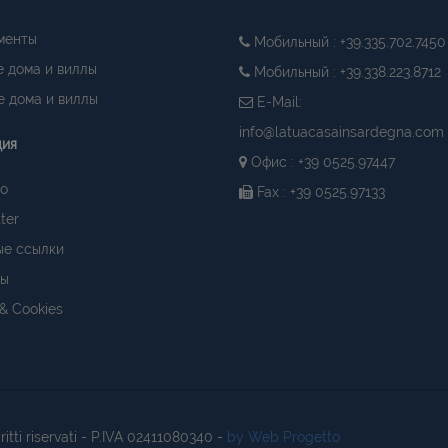
менты
Мобильный : +39.335.702.7450
 дома и виллы
Мобильный : +39.338.223.8712
 дома и виллы
E-Mail:
info@latuacasainsardegna.com
ция
Офис : +39 0525.97447
о
Fax : +39 0525.97133
ter
ые ссылки
ты
 & Cookies
diritti riservati - P.IVA 02411080340 -
by Web Progetto