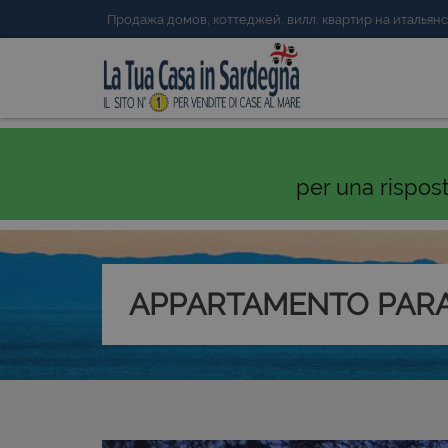
Продажа домов, коттеджей, вилл, квартир на италья
per una rispos
APPARTAMENTO PARA