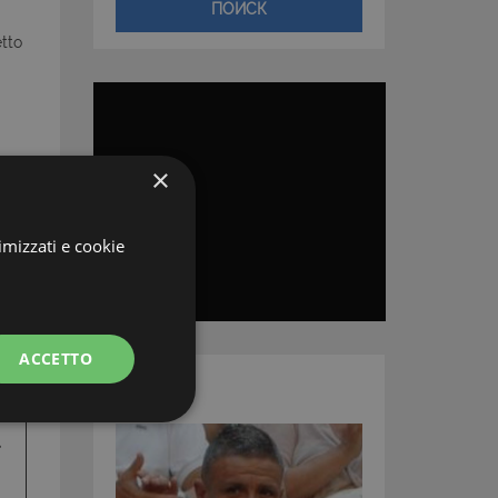
ПОИСК
tto
×
imizzati e cookie
ACCETTO
АГЕНТ