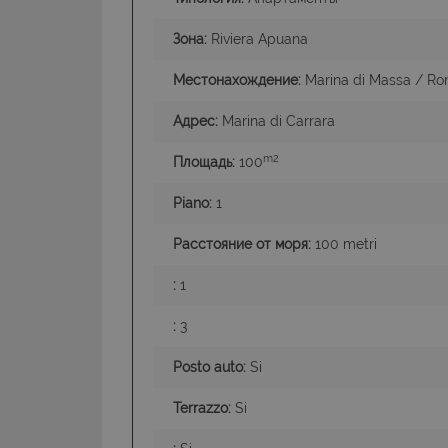
Зона:
Riviera Apuana
Местонахождение:
Marina di Massa / Ron
I cookie strettamente
Адрес:
Marina di Carrara
dell'account. Il sito
Nome
m2
Площадь:
100
PHPSESSID
Piano:
1
Расстояние от моря:
100 metri
:
1
CookieScriptConse
:
3
Posto auto:
Si
Terrazzo:
Si