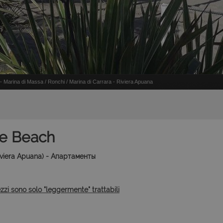
Marina di Massa / Ronchi / Marina di Carrara - Riviera Apuana
e Beach
Riviera Apuana) - Апартаменты
ezzi sono solo "leggermente" trattabili