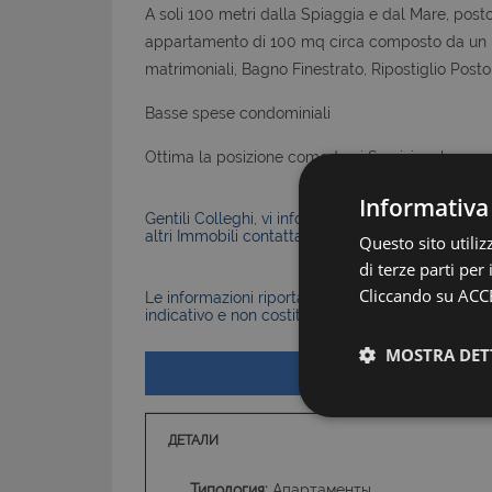
A soli 100 metri dalla Spiaggia e dal Mare, post
appartamento di 100 mq circa composto da un i
matrimoniali, Bagno Finestrato, Ripostiglio Posto
Basse spese condominiali
Ottima la posizione comoda ai Servizi e al mare
Informativa
Gentili Colleghi, vi informiamo che la Nostra Agen
altri Immobili contattateci senza problemi.
Questo sito utili
di terze parti per
Cliccando su ACCE
Le informazioni riportate nell’annuncio, comprese 
indicativo e non costituiscono elemento contratt
MOSTRA DET
ДЕТАЛИ
Типология:
Апартаменты