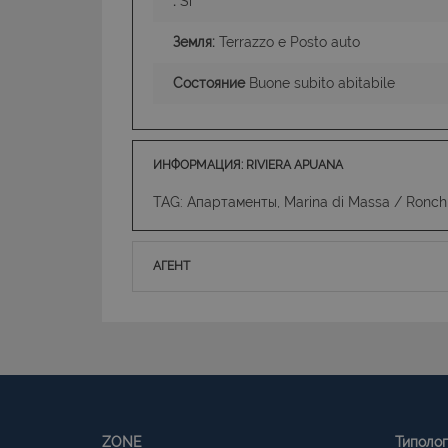
:
Si
Земля:
Terrazzo e Posto auto
Состояние
Buone subito abitabile
ИНФОРМАЦИЯ: RIVIERA APUANA
TAG: Апартаменты, Marina di Massa / Ronchi 
АГЕНТ
ZONE
Типоло