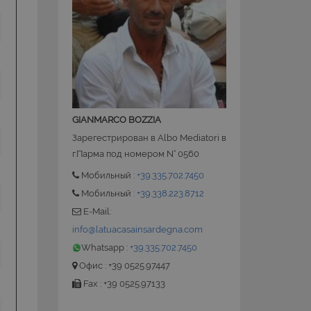
 la gestione
GIANMARCO BOZZIA
ate sul linguaggio
Зарегестрирован в Albo Mediatori в
nerico utilizzato per
utente. Normalmente
г.Парма под номером N° 0560
le, il modo in cui
 per il sito, ma un
Мобильный :
+39.335.702.7450
o di accesso per un
Мобильный :
+39.338.223.8712
ervizio Cookie-
E-Mail:
ze di consenso sui
e il banner dei
info@latuacasainsardegna.com
i correttamente.
Whatsapp :
+39.335.702.7450
Офис : +39 0525.97447
Fax : +39 0525.97133