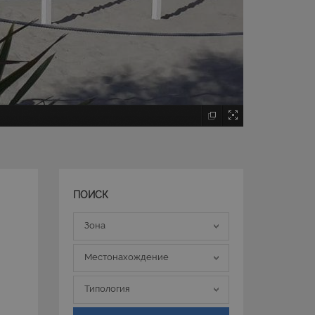
ПОИСК
Зона
Зона
Местонахождение
Местонахождение
Типология
Типология