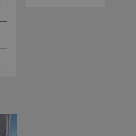
ate sul linguaggio
nerico utilizzato per
utente. Normalmente
le, il modo in cui
 per il sito, ma un
o di accesso per un
ervizio Cookie-
ze di consenso sui
e il banner dei
i correttamente.