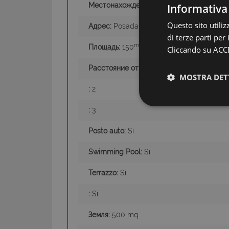
Местонахождение:
San Teodoro/Loiri Por
Informativa
Questo sito utili
Адрес:
Posada
di terze parti per
m2
Площадь:
150
Cliccando su ACCE
Расстояние от моря:
3 Minuti
MOSTRA DET
:
2
:
3
Posto auto:
Si
Swimming Pool:
Si
Terrazzo:
Si
:
Si
I cookie strettamente
dell'account. Il sito
Земля:
500 mq
Nome