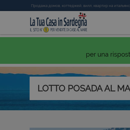
Продажа домов, коттеджей, вилл, квартир на италья
per una rispos
LOTTO POSADA AL M