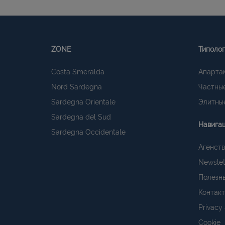
ZONE
Типоло
Costa Smeralda
Апарта
Nord Sardegna
Частные
Sardegna Orientale
Элитные
Sardegna del Sud
Навига
Sardegna Occidentale
Агенств
Newslet
Полезн
Контак
Privacy
Cookie