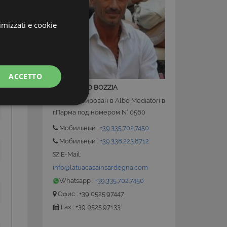
imizzati e cookie
ACCETTO
GIANMARCO BOZZIA
Зарегестрирован в Albo Mediatori в
г.Парма под номером N° 0560
Мобильный :
+39.335.702.7450
Мобильный :
+39.338.223.8712
E-Mail:
info@latuacasainsardegna.com
Whatsapp :
+39.335.702.7450
Офис : +39 0525.97447
 la gestione
Fax : +39 0525.97133