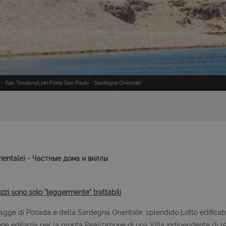
- San Teodoro/Loiri Porto San Paolo - Sardegna Orientale
rientale) - Частные дома и виллы
ezzi sono solo "leggermente" trattabili
piagge di Posada e della Sardegna Orientale, splendido Lotto edificab
 ediliazia per la pronta Realizazione di una Villa indipendente di 1