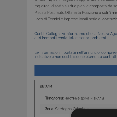
mq circa, disosta su due piani e composta da sog
Piscina.Posti auto.Ottima la Posizione a soli 3 mi
Loco di Tecnici e imprese locali serie di costruzi
Gentili Colleghi, vi informiamo che la Nostra Agen
altri Immobili contattateci senza problemi.
Le informazioni riportate nell’annuncio, comprese 
indicativo e non costituiscono elemento contratt
ДЕТАЛИ
Типология:
Частные дома и виллы
Зона:
Sardegna Orientale