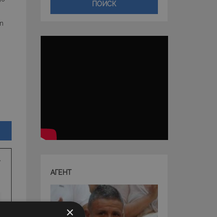
ПОИСК
in
АГЕНТ
×