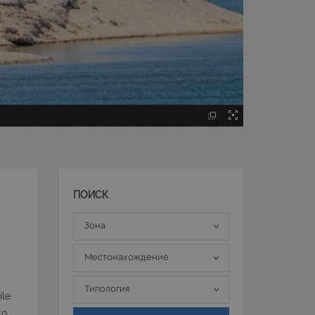
ПОИСК
Зона
Зона
Местонахождение
Местонахождение
Типология
Типология
ile
50