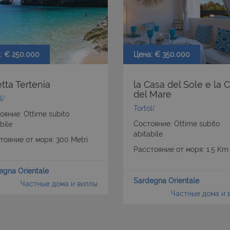
: € 250.000
Цена: € 350.000
etta Tertenia
la Casa del Sole e la 
del Mare
i'
Tortoli'
ояние: Ottime subito
Состояние: Ottime subito
bile
abitabile
тояние от моря: 300 Metri
Расстояние от моря: 1.5 Km
egna Orientale
Sardegna Orientale
Частные дома и виллы
Частные дома и 