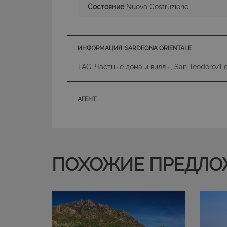
Состояние
Nuova Costruzione
PHPSESSID
ИНФОРМАЦИЯ: SARDEGNA ORIENTALE
CookieScriptConse
TAG: Частные дома и виллы, San Teodoro/Loi
АГЕНТ
ПОХОЖИЕ ПРЕДЛО