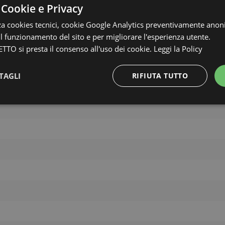
to San Paolo
 Cookie e Privacy
zza cookies tecnici, cookie Google Analytics preventivamente anon
 il funzionamento del sito e per migliorare l'esperienza utente.
TTO si presta il consenso all'uso dei cookie.
Leggi la Policy
TAGLI
RIFIUTA TUTTO
Strettamente necessari e Statistiche
Strettamente necessari e Statistiche
 necessari consentono funzionalità del sito Web principale come l'accesso degli utenti e
 Web non può essere utilizzato correttamente senza i cookie strettamente necessari.
Provider
/
Dominio
Scadenza
Descrizione