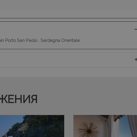
Sessione
Cookie generato da applicazioni bas
PHP.net
PHP. Si tratta di un identificatore ge
www.latuacasainsardegna.com
mantenere le variabili di sessione 
è un numero generato in modo casua
viene utilizzato può essere specifico
buon esempio è mantenere uno stat
utente tra le pagine.
nt
6 mesi 5
Questo cookie viene utilizzato dal s
CookieScript
ri Porto San Paolo , Sardegna Orientale
giorni
Script.com per ricordare le preferen
www.latuacasainsardegna.com
cookie dei visitatori. È necessario ch
cookie di Cookie-Script.com funzion
ЖЕНИЯ