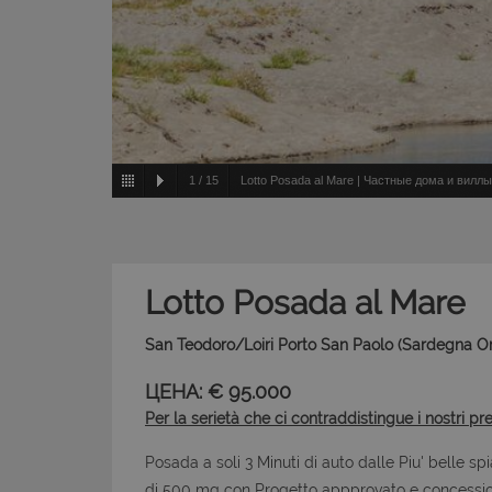
1
/
15
Lotto Posada al Mare | Частные дома и виллы 
Lotto Posada al Mare
San Teodoro/Loiri Porto San Paolo (Sardegna O
ЦЕНА: € 95.000
Per la serietà che ci contraddistingue i nostri pr
Posada a soli 3 Minuti di auto dalle Piu' belle s
di 500 mq con Progetto appprovato e concessione