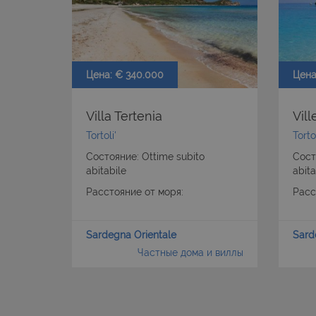
Цена: € 340.000
Цена
Villa Tertenia
Vill
Tortoli'
Tortol
Состояние: Ottime subito
Сост
abitabile
abita
Расстояние от моря:
Расс
Sardegna Orientale
Sard
Частные дома и виллы