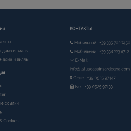
гии
КОНТАКТЫ
менты
Мобильный : +39.335.702.7450
 дома и виллы
Мобильный : +39.338.223.8712
 дома и виллы
E-Mail:
info@latuacasainsardegna.com
ция
Офис : +39 0525.97447
о
Fax : +39 0525.97133
ter
ые ссылки
ты
 & Cookies