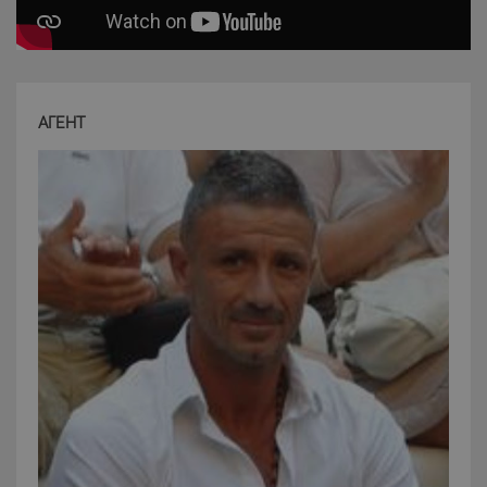
I cookie strettamente necessari consentono
funzionalità del sito Web principale come l'accesso
degli utenti e la gestione dell'account. Il sito Web
non può essere utilizzato correttamente senza i
cookie strettamente necessari.
АГЕНТ
Nome
Provider
/
Dominio
Scadenza
PHPSESSID
Sessione
PHP.net
www.latuacasainsardegna.com