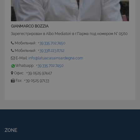
GIANMARCO BOZZIA
Зарегестрирован в Albo Mediatori в г.Парма под номером N° 0560
CookieScriptConsent
6 mesi 5
CookieScript
Мобильный :
+39.335.702.7450
giorni
www.latuacasainsardegna.com
Мобильный :
+39.338.223.8712
E-Mail:
info@latuacasainsardegna.com
Whatsapp :
+39.335.702.7450
Офис : +39 0525.97447
Fax : +39 0525.97133
ZONE