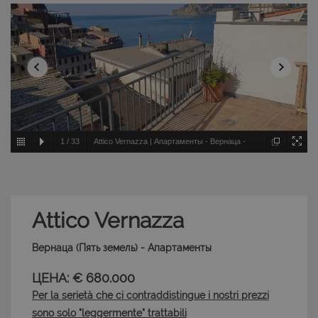
1
/
33
Attico Vernazza | Апартаменты - Вернаца -
Пять земель
Attico Vernazza
Вернаца (Пять земель) - Апартаменты
ЦЕНА: € 680.000
Per la serietà che ci contraddistingue i nostri prezzi
sono solo "leggermente" trattabili