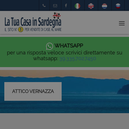
Tog
nav
WHATSAPP
per una risposta veloce scrivici direttamente su
whatsapp:
39.335.702.7450
ATTICO VERNAZZA