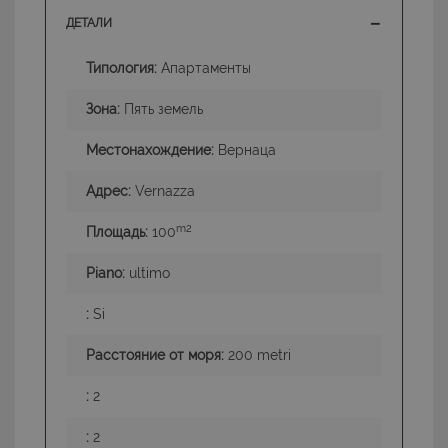
ДЕТАЛИ
Типология:
Апартаменты
Зона:
Пять земель
Местонахождение:
Вернаца
Адрес:
Vernazza
m2
Площадь:
100
Piano:
ultimo
:
Si
Расстояние от моря:
200 metri
:
2
:
2