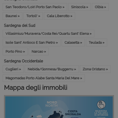
San Teodoro/Loiri Porto San Paolo »
Siniscola »
Olbia »
Baunei »
Tortoli' »
Cala Liberotto »
Sardegna del Sud
Villasimius/Muravera/Costa Rei/Quartu Sant' Elena »
Isole Sant' Antioco E San Pietro »
Calasetta »
Teulada »
Porto Pino »
Narcao »
Sardegna Occidentale
Cuglieri »
Nebida/Gonnesa/Buggerru »
Zona Oristano »
Magomadas Porto Alabe Santa Maria Del Mare »
Mappa degli immobili