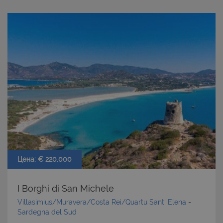
Цена: € 220.000
I Borghi di San Michele
Villasimius/Muravera/Costa Rei/Quartu Sant' Elena
-
Sardegna del Sud