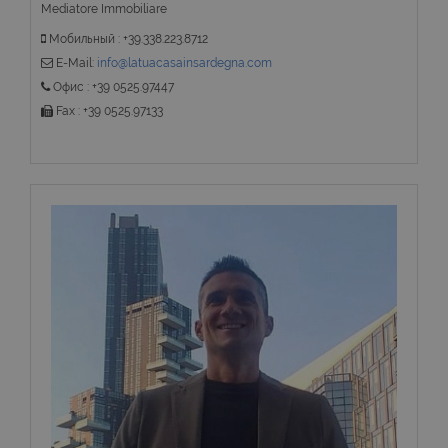
Mediatore Immobiliare
Мобильный : +39.338.223.8712
E-Mail:
info@latuacasainsardegna.com
Офис : +39 0525.97447
Fax : +39 0525.97133