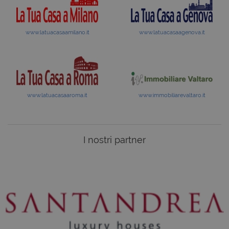
www.latuacasaamilano.it
www.latuacasaagenova.it
www.latuacasaaroma.it
www.immobiliarevaltaro.it
I nostri partner