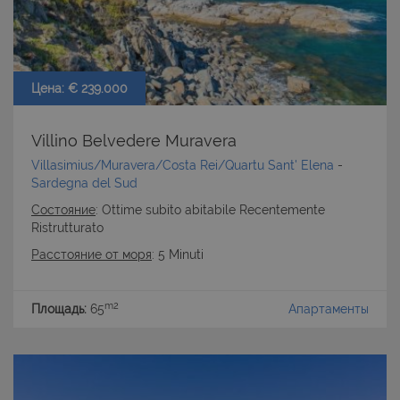
cookie strettamente necessari.
Nome
Provider
/
Dominio
Scadenza
PHPSESSID
Sessione
PHP.net
www.latuacasainsardegna.com
Цена: € 239.000
Villino Belvedere Muravera
Villasimius/Muravera/Costa Rei/Quartu Sant' Elena
-
Sardegna del Sud
Состояние
: Ottime subito abitabile Recentemente
Ristrutturato
Расстояние от моря
: 5 Minuti
m2
Площадь:
65
Апартаменты