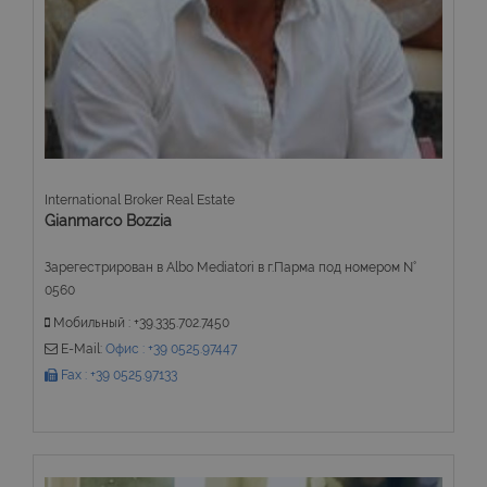
International Broker Real Estate
Gianmarco Bozzia
Зарегестрирован в Albo Mediatori в г.Парма под номером N°
0560
Мобильный : +39.335.702.7450
E-Mail:
Офис : +39 0525.97447
Fax : +39 0525.97133