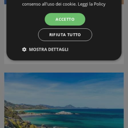
consenso all'uso dei cookie.
Leggi la Policy
L' Appartamento nel Convento
ACCETTO
Alghero & Stintino
-
Nord Sardegna
Состояние
: Ottime subito abitabile
RIFIUTA TUTTO
Расстояние от моря
: 50 Metri
MOSTRA DETTAGLI
m2
Площадь:
55
Апартаменты
Strettamente necessari e Statistiche
Strettamente necessari e Statistiche
I cookie strettamente necessari consentono
funzionalità del sito Web principale come l'accesso
degli utenti e la gestione dell'account. Il sito Web
non può essere utilizzato correttamente senza i