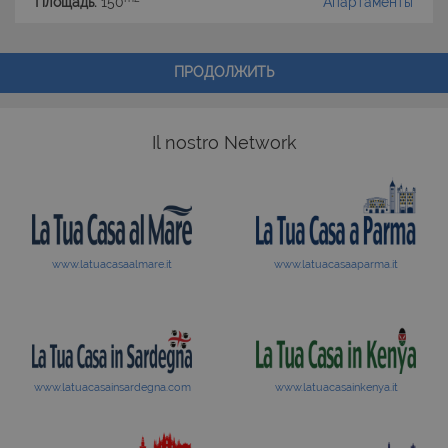
Площадь:
150
Апартаменты
ПРОДОЛЖИТЬ
Il nostro Network
www.latuacasaalmare.it
www.latuacasaaparma.it
www.latuacasainsardegna.com
www.latuacasainkenya.it