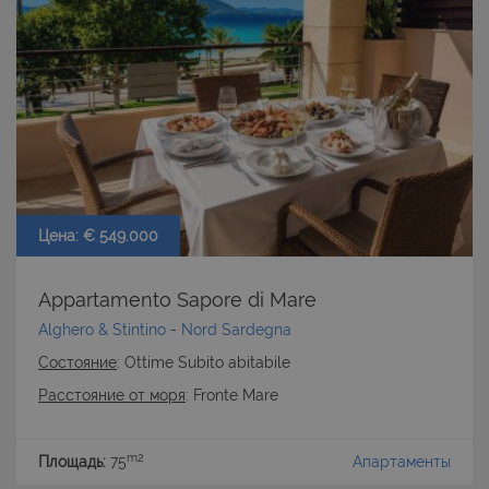
Цена: € 549.000
Appartamento Sapore di Mare
Alghero & Stintino
-
Nord Sardegna
Состояние
: Ottime Subito abitabile
Расстояние от моря
: Fronte Mare
m2
Площадь:
75
Апартаменты