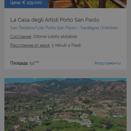
Цена: € 159.000
La Casa degli Artisti Porto San Paolo
San Teodoro/Loiri Porto San Paolo
-
Sardegna Orientale
Состояние
: Ottime subito abitabile
Расстояние от моря
: 5 Minuti a Piedi
m2
Площадь:
50
Апартаменты