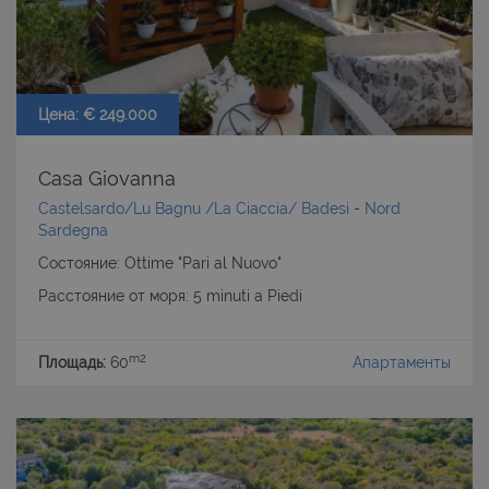
Цена: € 249.000
Casa Giovanna
Castelsardo/Lu Bagnu /La Ciaccia/ Badesi
-
Nord
Sardegna
Состояние: Ottime "Pari al Nuovo"
Расстояние от моря: 5 minuti a Piedi
m2
Площадь:
60
Апартаменты