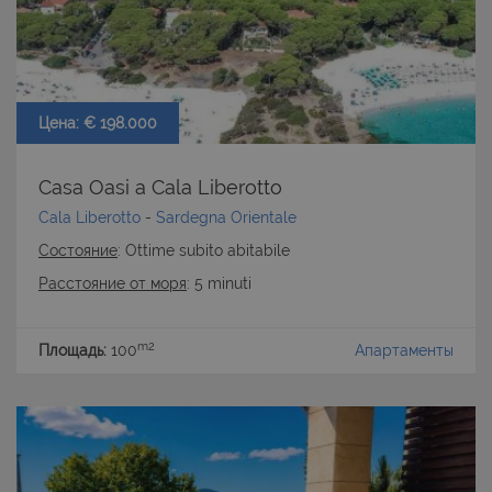
Цена: € 198.000
Casa Oasi a Cala Liberotto
Cala Liberotto
-
Sardegna Orientale
Состояние
: Ottime subito abitabile
Расстояние от моря
: 5 minuti
m2
Площадь:
100
Апартаменты