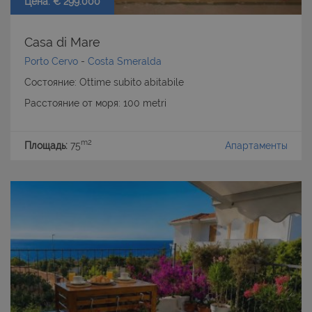
Цена: € 299.000
Casa di Mare
Porto Cervo
-
Costa Smeralda
Состояние: Ottime subito abitabile
Расстояние от моря: 100 metri
m2
Площадь:
75
Апартаменты