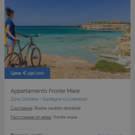
CookieScriptConsent
6 mesi 5
CookieScript
giorni
www.latuacasainsardegna.com
Цена: € 490.000
Appartamento Fronte Mare
Zona Oristano
-
Sardegna Occidentale
Состояние
: Buone saubito abitabile
Расстояние от моря
: Fronte mare
m2