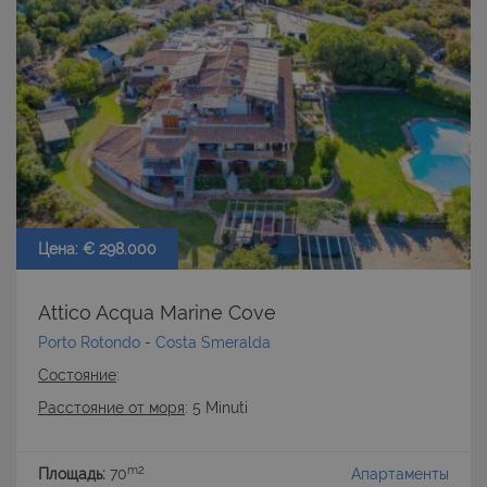
Цена: € 298.000
Attico Acqua Marine Cove
Porto Rotondo
-
Costa Smeralda
Состояние
:
Расстояние от моря
: 5 Minuti
m2
Площадь:
70
Апартаменты