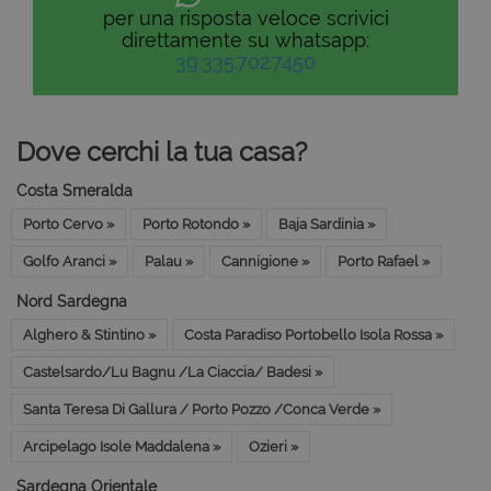
per una risposta veloce scrivici
direttamente su whatsapp:
39.335.702.7450
Dove cerchi la tua casa?
Costa Smeralda
Porto Cervo »
Porto Rotondo »
Baja Sardinia »
Golfo Aranci »
Palau »
Cannigione »
Porto Rafael »
Nord Sardegna
Alghero & Stintino »
Costa Paradiso Portobello Isola Rossa »
Castelsardo/Lu Bagnu /La Ciaccia/ Badesi »
Santa Teresa Di Gallura / Porto Pozzo /Conca Verde »
Arcipelago Isole Maddalena »
Ozieri »
Sardegna Orientale