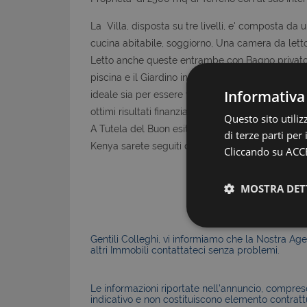
La Villa, disposta su tre livelli, e' composta da 
cucina abitabile, soggiorno, Una camera da let
Letto anche queste entrambe con Bagno privato.
piscina e il Giardino in Condivisione con quella 
Informativa
ideale sia per essere vissuta e goduta in ogni st
ottimi risultati finanziari quando non la si Utilizza
Questo sito utili
A Tutela del Buon esito del "Closing" in tutta sic
di terze parti per
Kenya sarete seguiti dalla A alla Z dai nosti Legal
Cliccando su ACCE
MOSTRA DET
Gentili Colleghi, vi informiamo che la Nostra Agen
altri Immobili contattateci senza problemi.
Le informazioni riportate nell’annuncio, comprese 
indicativo e non costituiscono elemento contratt