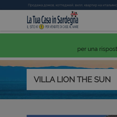
Продажа домов, коттеджей, вилл, квартир на италья
per una rispos
VILLA LION THE SUN