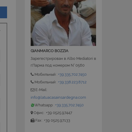
 la gestione
ate sul linguaggio
nerico utilizzato per
utente. Normalmente
GIANMARCO BOZZIA
le, il modo in cui
 per il sito, ma un
Зарегестрирован в Albo Mediatori в
o di accesso per un
г.Парма под номером N° 0560
Мобильный :
+39.335.702.7450
ervizio Cookie-
ze di consenso sui
Мобильный :
+39.338.223.8712
e il banner dei
i correttamente.
E-Mail:
info@latuacasainsardegna.com
Whatsapp :
+39.335.702.7450
Офис : +39 0525.97447
Fax : +39 0525.97133