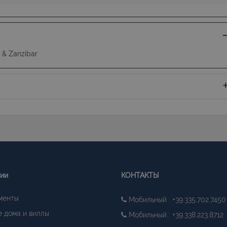
 & Zanzibar
гии
КОНТАКТЫ
менты
Мобильный : +39.335.702.7450
 дома и виллы
Мобильный : +39.338.223.8712