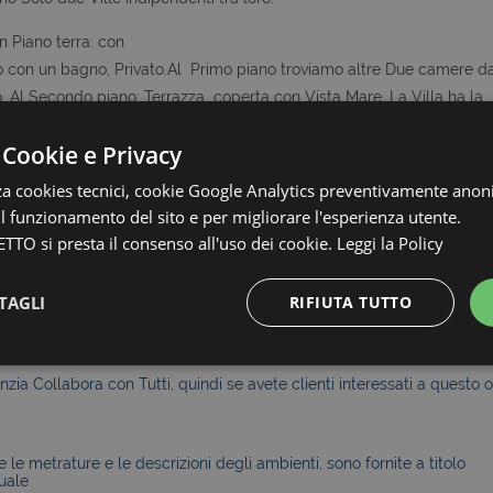
un Piano terra: con
to con un bagno, Privato.Al Primo piano troviamo altre Due camere d
 Al Secondo piano: Terrazza coperta con Vista Mare. La Villa ha la
Vicino. Ottimo investimento Immobiliare per Rapporto Qualita' Prezzo,
 Cookie e Privacy
agione dell' anno, sia per essere messa a reddito tutta o in Parte con
.
zza cookies tecnici, cookie Google Analytics preventivamente anon
urezza e Per tutti le pratiche legali per la compravendita di Immobili i
 il funzionamento del sito e per migliorare l'esperienza utente.
i presenti sul territorio.
TTO si presta il consenso all'uso dei cookie.
Leggi la Policy
TAGLI
RIFIUTA TUTTO
Strettamente necessari e Statistiche
zia Collabora con Tutti, quindi se avete clienti interessati a questo o
le metrature e le descrizioni degli ambienti, sono fornite a titolo
uale