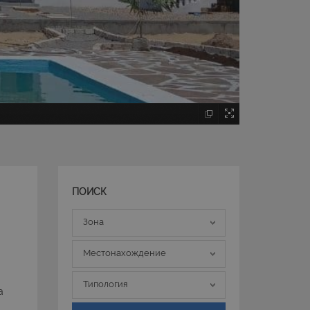
ПОИСК
Зона
Зона
Местонахождение
Местонахождение
Типология
Типология
a