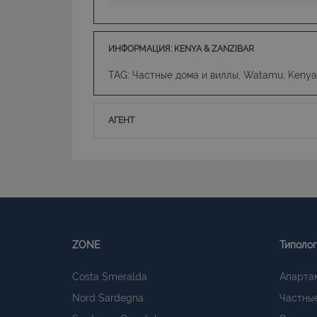
ИНФОРМАЦИЯ: KENYA & ZANZIBAR
TAG: Частные дома и виллы, Watamu, Kenya
АГЕНТ
ZONE
Типоло
Costa Smeralda
Апарта
Nord Sardegna
Частные