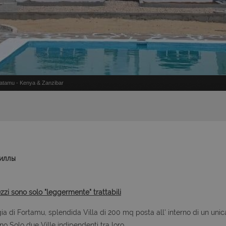
Watamu - Kenya & Zanzibar
виллы
ezzi sono solo "leggermente" trattabili
a di Fortamu, splendida Villa di 200 mq posta all' interno di un unic
no Solo due Ville indipendenti tra loro.