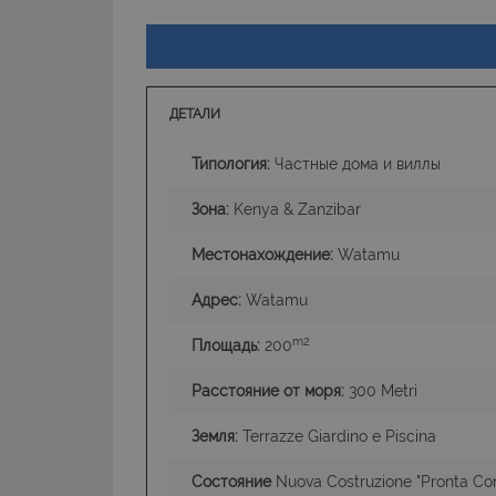
I cookie strettamente
dell'account. Il sito
ДЕТАЛИ
Nome
PHPSESSID
Типология:
Частные дома и виллы
Зона:
Kenya & Zanzibar
Местонахождение:
Watamu
CookieScriptConse
Адрес:
Watamu
m2
Площадь:
200
Расстояние от моря:
300 Metri
Земля:
Terrazze Giardino e Piscina
Состояние
Nuova Costruzione "Pronta Co