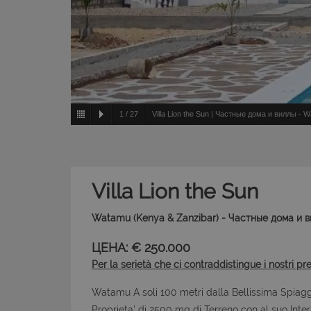
1
/
27
Villa Lion the Sun | Частные дома и виллы - 
Villa Lion the Sun
Watamu (Kenya & Zanzibar) - Частные дома и 
ЦЕНА: € 250.000
Per la serietà che ci contraddistingue i nostri pr
Watamu A soli 100 metri dalla Bellissima Spiaggi
Proprieta' di 2500 mq di Terreno con al suo Inter