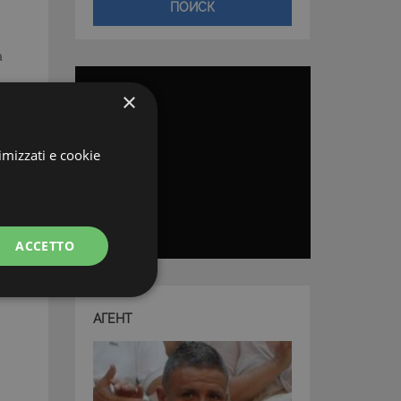
ПОИСК
a
×
imizzati e cookie
n
ACCETTO
АГЕНТ