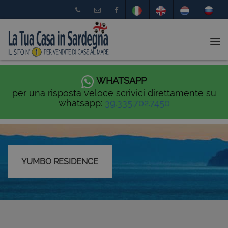
Tog
nav
WHATSAPP
per una risposta veloce scrivici direttamente su
whatsapp:
39.335.702.7450
YUMBO RESIDENCE