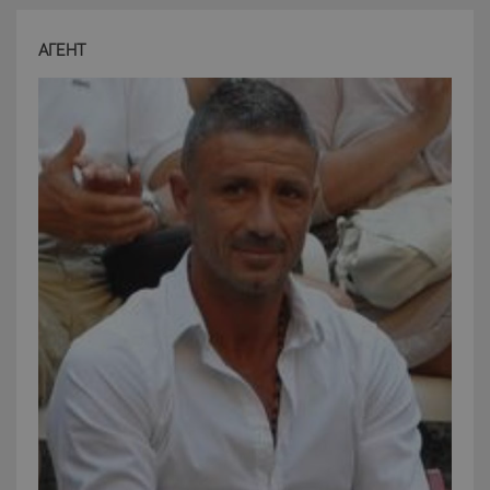
funzionalità del sito Web principale come l'accesso
degli utenti e la gestione dell'account. Il sito Web
non può essere utilizzato correttamente senza i
АГЕНТ
cookie strettamente necessari.
Nome
Provider
/
Dominio
Scadenza
PHPSESSID
Sessione
PHP.net
www.latuacasainsardegna.com