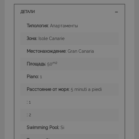
ДЕТАЛИ
Типология:
Апартаменты
Зона:
Isole Canarie
Местонахождение:
Gran Canaria
m2
Площадь:
50
Piano:
1
Расстояние от моря:
5 minuti a piedi
:
1
:
2
Swimming Pool:
Si