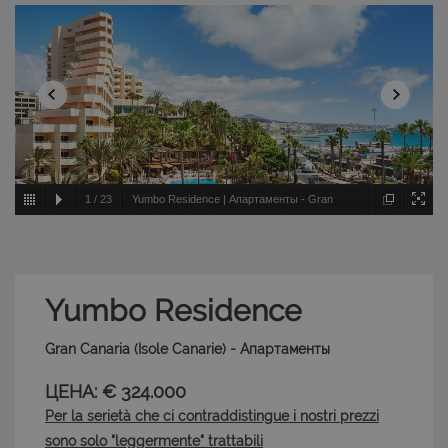
1
/
23
Yumbo Residence | Апартаменты - Gran
Canaria - Isole Canarie
Yumbo Residence
Gran Canaria (Isole Canarie) - Апартаменты
ЦЕНА: € 324.000
Per la serietà che ci contraddistingue i nostri prezzi
sono solo "leggermente" trattabili