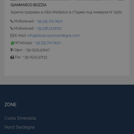
GIANMARCO BOZZIA
Зарегестрирован в Albo Mediatori в г.Парма под номером N° 0560
Мобильный :
+39.335.702.7450
Мобильный :
+39.338.223.8712
CookieScriptConsent
6 mesi 5
CookieScript
giorni
www.latuacasainsardegna.com
E-Mail:
info@latuacasainsardegna.com
Whatsapp :
+39.335.702.7450
Офис : +39 0525.97447
Fax : +39 0525.97133
ZONE
Costa Smeralda
Nord Sardegna