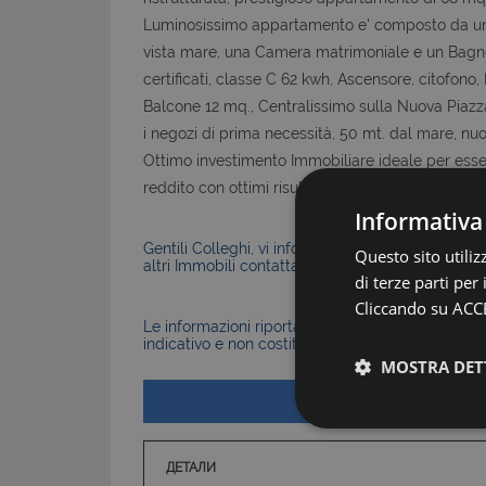
Luminosissimo appartamento e' composto da un s
vista mare, una Camera matrimoniale e un Bagno Fi
certificati, classe C 62 kwh, Ascensore, citofono
Balcone 12 mq., Centralissimo sulla Nuova Piazza 
i negozi di prima necessità, 50 mt. dal mare, nu
Ottimo investimento Immobiliare ideale per esse
reddito con ottimi risultati finanziari.
Informativa
Gentili Colleghi, vi informiamo che la Nostra Agen
Questo sito utili
altri Immobili contattateci senza problemi.
di terze parti per
Cliccando su ACCE
Le informazioni riportate nell’annuncio, comprese 
indicativo e non costituiscono elemento contratt
MOSTRA DET
ДЕТАЛИ