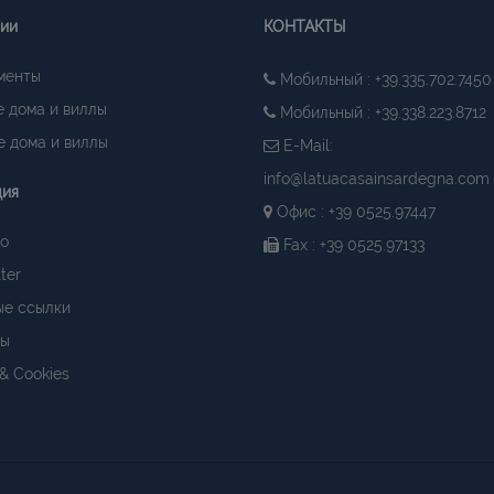
гии
КОНТАКТЫ
менты
Мобильный : +39.335.702.7450
 дома и виллы
Мобильный : +39.338.223.8712
 дома и виллы
E-Mail:
info@latuacasainsardegna.com
ция
Офис : +39 0525.97447
о
Fax : +39 0525.97133
ter
ые ссылки
ты
 & Cookies