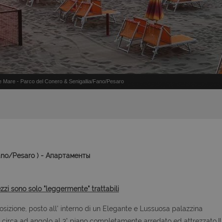
Mare - Parco del Conero & Senigallia/Fano/Pesaro
ano/Pesaro ) - Апартаменты
ezzi sono solo "leggermente" trattabili
osizione, posto all' interno di un Elegante e Lussuosa palazzina
 circa ad angolo al 3° piano completamente arredato ed attrezzato.Il