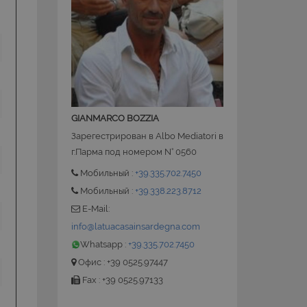
 la gestione
GIANMARCO BOZZIA
Зарегестрирован в Albo Mediatori в
ate sul linguaggio
nerico utilizzato per
г.Парма под номером N° 0560
utente. Normalmente
le, il modo in cui
Мобильный :
+39.335.702.7450
 per il sito, ma un
o di accesso per un
Мобильный :
+39.338.223.8712
E-Mail:
ervizio Cookie-
ze di consenso sui
info@latuacasainsardegna.com
e il banner dei
Whatsapp :
+39.335.702.7450
i correttamente.
Офис : +39 0525.97447
Fax : +39 0525.97133