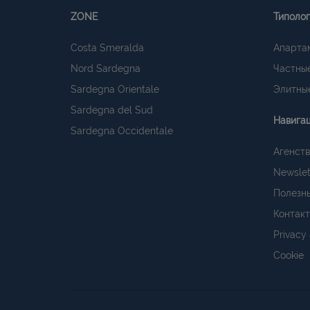
ZONE
Типоло
Costa Smeralda
Апарта
Nord Sardegna
Частные
Sardegna Orientale
Элитные
Sardegna del Sud
Навига
Sardegna Occidentale
Агенств
Newslet
Полезн
Контак
Privacy
Cookie