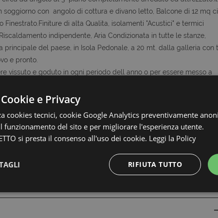
oggiorno con angolo di cottura e divano letto, Balcone di 12 mq c
nestrato.Finiture di alta Qualita, isolamenti "Acustici" e termici
, Riscaldamento indipendente, Aria Condizionata in tutte le stanze,
principale del paese, in Isola Pedonale, a 20 mt. dalla galleria con t
ovo e pronto.
re vissuto e goduto in ogni periodo dell anno o per essere messo a
 Cookie e Privacy
zia Collabora con Tutti, quindi se avete clienti interessati a questo o
zza cookies tecnici, cookie Google Analytics preventivamente anon
 il funzionamento del sito e per migliorare l'esperienza utente.
TTO si presta il consenso all'uso dei cookie.
Leggi la Policy
le metrature e le descrizioni degli ambienti, sono fornite a titolo
uale
TAGLI
RIFIUTA TUTTO
КОНТАКТЫ
Strettamente necessari e Statistiche