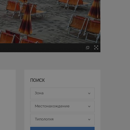
ПОИСК
Зона
Зона
Местонахождение
Местонахождение
Типология
Типология