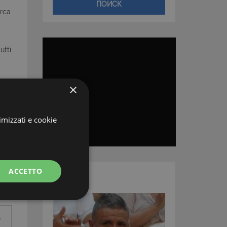
ПОИСК
irca
utti
×
imizzati e cookie
ACCETTO
АГЕНТ