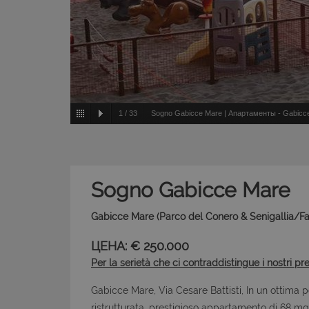
1
/
33
Sogno Gabicce Mare | Апартаменты - Gabicce 
Sogno Gabicce Mare
Gabicce Mare (Parco del Conero & Senigallia/F
ЦЕНА: € 250.000
Per la serietà che ci contraddistingue i nostri pr
Gabicce Mare, Via Cesare Battisti, In un ottima p
ristrutturata, prestigioso appartamento di 68 mq