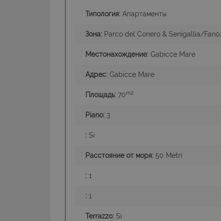
Типология:
Апартаменты
Зона:
Parco del Conero & Senigallia/Fan
Местонахождение:
Gabicce Mare
I cookie strettamente
dell'account. Il sito
Адрес:
Gabicce Mare
Nome
m2
Площадь:
70
PHPSESSID
Piano:
3
:
Si
Расстояние от моря:
50 Metri
CookieScriptConse
:
1
:
1
Terrazzo:
Si