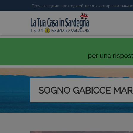
Продажа домов, коттеджей, вилл, квартир на италья
per una rispos
SOGNO GABICCE MAR