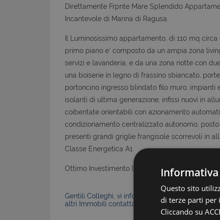
Direttamente Frpnte Mare Splendido Appartament
Incantevole di Marina di Ragusa.
Il Luminosissimo appartamento, di 110 mq circa
primo piano e' composto da un ampia zona livin
servizi e lavanderia, e da una zona notte con due
una boiserie in legno di frassino sbiancato, port
portoncino ingresso blindato filo muro, impianti 
isolanti di ultima generazione, infissi nuovi in al
coibentate orientabili con azionamento automatico
condizionamento centralizzato autonomo, posto a
presenti grandi griglie frangisole scorrevoli in a
Classe Energetica A1.
Ottimo Investimento Immobiliare ideale per esser
Informativa
Questo sito utili
Gentili Colleghi, vi informiamo che la Nostra Agen
di terze parti per
altri Immobili contattateci senza problemi.
Cliccando su ACCE