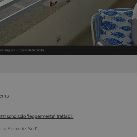
 Ragusa - Coste della Sicilia
менты
ezzi sono solo "leggermente" trattabili
la Sicilia del Sud"...