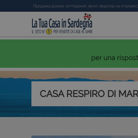
Продажа домов, коттеджей, вилл, квартир на италья
per una rispos
CASA RESPIRO DI MA