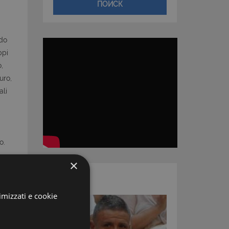
ПОИСК
odo
ppi
,
uro,
ali
o.
×
АГЕНТ
imizzati e cookie