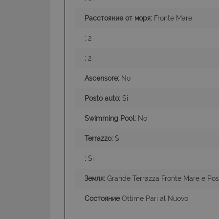
CookieScriptConse
Расстояние от моря:
Fronte Mare
:
2
:
2
Ascensore:
No
Posto auto:
Si
Swimming Pool:
No
Terrazzo:
Si
:
Si
Земля:
Grande Terrazza Fronte Mare e Pos
Состояние
Ottime Pari al Nuovo