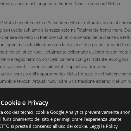
oposizionato nel lungomare Andrea Doria, la zona piu' Bella e
 e' stato Recentemente e Sapientemente ristrutturato, posto al com
g con uscita sull ampia terrazza esterna Totalmente fronte mare, Do
 Camere da letto un balcone sul retro a servizio delle stanze da letto
e in legno massello filo muro con la boiserie, due grandi armadi filo m
elettrico ed idrico nuovi, totalmente coibentato all'esterno con materi
luminio a taglio termico con vetri camera con gas isolante, avvolgibili
, cassonetti filo muro coibentati, impianto wi-fi internet,
uto a servizio dell'appartamento. Nella terrazza e nel balcone sono
lluminio e tendoni Arquati nuovi oltre un armadione esterno in allumini
e vissuto e Goduto in ogni periodo dell' anno.
 Cookie e Privacy
zza cookies tecnici, cookie Google Analytics preventivamente anon
zia Collabora con Tutti, quindi se avete clienti interessati a questo o
 il funzionamento del sito e per migliorare l'esperienza utente.
TTO si presta il consenso all'uso dei cookie.
Leggi la Policy