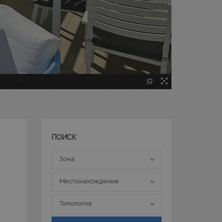
ПОИСК
Зона
Зона
Местонахождение
Местонахождение
Типология
Типология