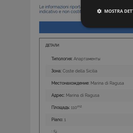
Le informazioni riportate nell’annuncio, comprese 
MOSTRA DET
indicativo e non costituiscono elemento contratt
ДЕТАЛИ
Типология:
Апартаменты
Зона:
Coste della Sicilia
I cookie strettamente
Местонахождение:
Marina di Ragusa
dell'account. Il sito
Nome
Адрес:
Marina di Ragusa
PHPSESSID
m2
Площадь:
110
Piano:
1
:
Si