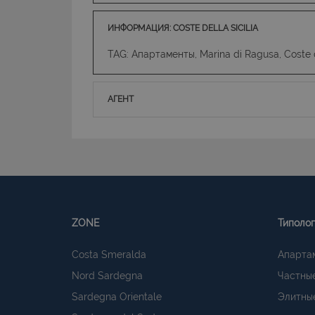
ИНФОРМАЦИЯ: COSTE DELLA SICILIA
TAG: Апартаменты, Marina di Ragusa, Coste de
АГЕНТ
ZONE
Типоло
Costa Smeralda
Апарта
Nord Sardegna
Частные
Sardegna Orientale
Элитные