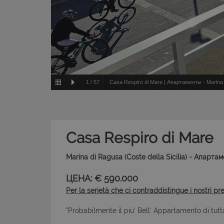
1
/
57
Casa Respiro di Mare | Апартаменты - Marina di
Casa Respiro di Mare
Marina di Ragusa (Coste della Sicilia) - Апарта
ЦЕНА: € 590.000
Per la serietà che ci contraddistingue i nostri pr
"Probabilmente il piu' Bell' Appartamento di tutta 