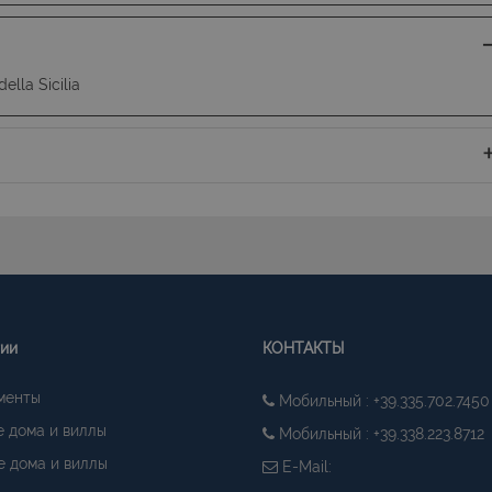
lla Sicilia
гии
КОНТАКТЫ
менты
Мобильный : +39.335.702.7450
 дома и виллы
Мобильный : +39.338.223.8712
 дома и виллы
E-Mail: