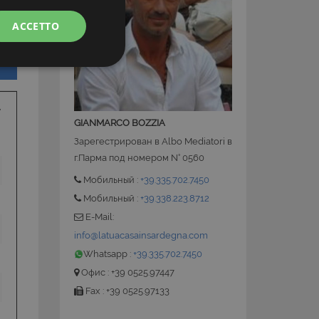
ACCETTO
GIANMARCO BOZZIA
Зарегестрирован в Albo Mediatori в
г.Парма под номером N° 0560
Мобильный :
+39.335.702.7450
 la gestione
Мобильный :
+39.338.223.8712
E-Mail:
info@latuacasainsardegna.com
ate sul linguaggio
Whatsapp :
+39.335.702.7450
nerico utilizzato per
utente. Normalmente
Офис : +39 0525.97447
le, il modo in cui
 per il sito, ma un
Fax : +39 0525.97133
o di accesso per un