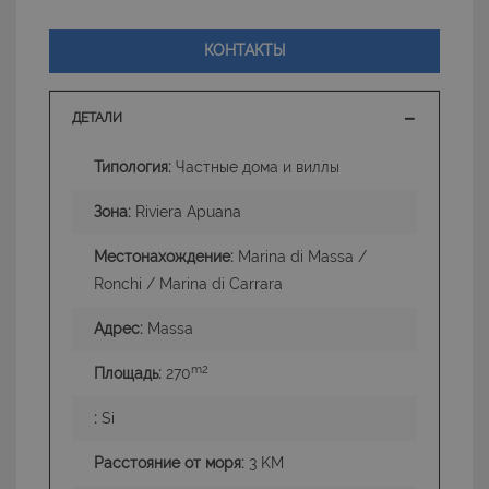
КОНТАКТЫ
ДЕТАЛИ
Типология:
Частные дома и виллы
Зона:
Riviera Apuana
Местонахождение:
Marina di Massa /
Ronchi / Marina di Carrara
Адрес:
Massa
m2
Площадь:
270
:
Si
Расстояние от моря:
3 KM