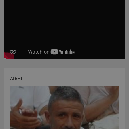
Strettamente necessari e Statistiche
I cookie strettamente necessari consentono
funzionalità del sito Web principale come l'accesso
degli utenti e la gestione dell'account. Il sito Web
non può essere utilizzato correttamente senza i
cookie strettamente necessari.
Nome
Provider
/
Dominio
Scadenza
PHPSESSID
Sessione
PHP.net
www.latuacasainsardegna.com
АГЕНТ