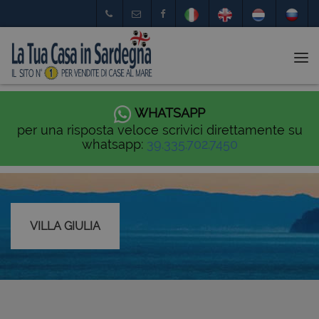
Tog
nav
WHATSAPP
per una risposta veloce scrivici direttamente su
whatsapp:
39.335.702.7450
VILLA GIULIA