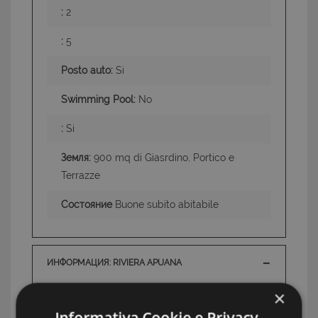
:
2
:
5
Posto auto:
Si
Swimming Pool:
No
:
Si
Земля:
900 mq di Giasrdino, Portico e
Terrazze
Состояние
Buone subito abitabile
ИНФОРМАЦИЯ: RIVIERA APUANA
TAG: Частные дома и виллы, Marina di Massa /
×
Ronchi / Marina di Carrara, Riviera Apuana
Informativa Cookie e Privacy