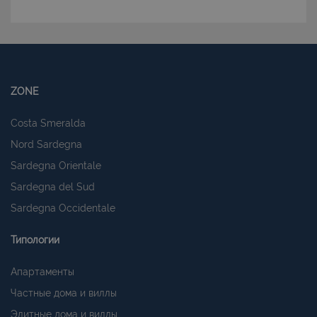
ZONE
Costa Smeralda
Nord Sardegna
Sardegna Orientale
Sardegna del Sud
Sardegna Occidentale
Типологии
Апартаменты
Частные дома и виллы
Элитные дома и виллы