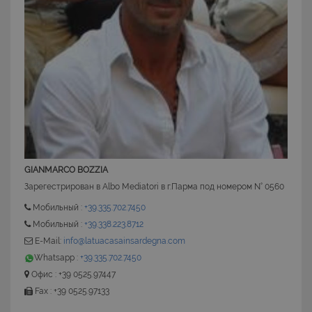
CookieScriptConsent
6 mesi 5
CookieScript
giorni
www.latuacasainsardegna.com
GIANMARCO BOZZIA
Зарегестрирован в Albo Mediatori в г.Парма под номером N° 0560
Мобильный :
+39.335.702.7450
Мобильный :
+39.338.223.8712
E-Mail:
info@latuacasainsardegna.com
Whatsapp :
+39.335.702.7450
Офис : +39 0525.97447
Fax : +39 0525.97133