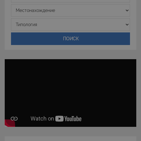
degli utenti e la gestione dell'account. Il sito Web
Местонахождение
non può essere utilizzato correttamente senza i
cookie strettamente necessari.
Типология
Nome
Provider
/
Dominio
Scadenza
PHPSESSID
Sessione
PHP.net
www.latuacasainsardegna.com
ПОИСК