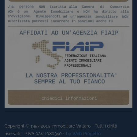
Copyright © 1997-2015
Immobiliare Valtaro
- Tutti i diritti
riservati - P.IVA 02411080340 -
by Web Progetto