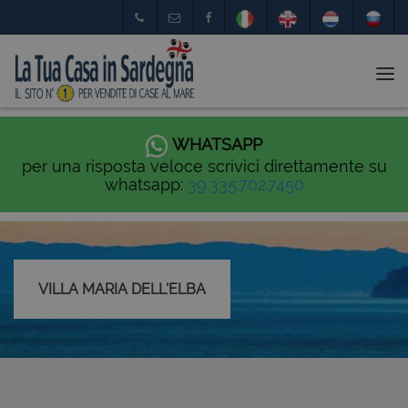
Tog
nav
WHATSAPP
per una risposta veloce scrivici direttamente su
whatsapp:
39.335.702.7450
VILLA MARIA DELL'ELBA