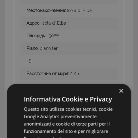
Местонахождение:
Isola d' Elba
Адрес:
Isola d' Elba
m2
Площадь:
150
Piano:
piano terr
:
Si
Расстояние от моря:
2 Km
:
2
×
Informativa Cookie e Privacy
:
3
Questo sito utilizza cookies tecnici, cookie
Swimming Pool:
No
Google Analytics preventivamente
anonimizzati e cookie di terze parti per il
:
Si
funzionamento del sito e per migliorare
Земля:
2250 mq