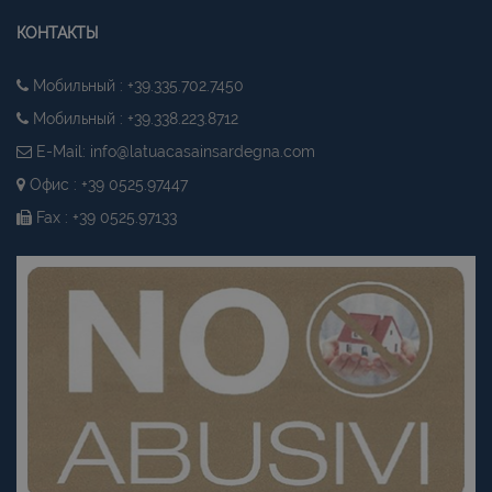
КОНТАКТЫ
Мобильный : +39.335.702.7450
Мобильный : +39.338.223.8712
E-Mail:
info@latuacasainsardegna.com
Офис : +39 0525.97447
Fax : +39 0525.97133