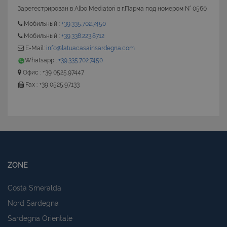
Зарегестрирован в Albo Mediatori в г.Парма под номером N° 0560
Мобильный :
+39.335.702.7450
Мобильный :
+39.338.223.8712
E-Mail:
info@latuacasainsardegna.com
Whatsapp :
+39.335.702.7450
Офис : +39 0525.97447
Fax : +39 0525.97133
ZONE
Costa Smeralda
Nord Sardegna
Sardegna Orientale