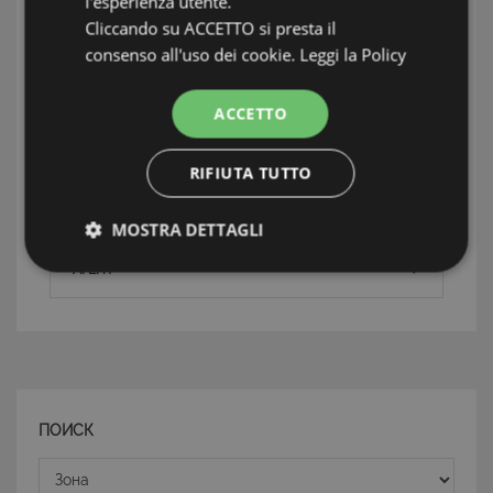
l'esperienza utente.
Cliccando su ACCETTO si presta il
Состояние
Ottime subito abitabile
consenso all'uso dei cookie.
Leggi la Policy
ACCETTO
ИНФОРМАЦИЯ: ISOLA D'ELBA
RIFIUTA TUTTO
TAG: Частные дома и виллы, Isola d' Elba, Isola
d'Elba
MOSTRA DETTAGLI
АГЕНТ
Strettamente necessari e Statistiche
Strettamente necessari e Statistiche
ПОИСК
Зона
I cookie strettamente necessari consentono
funzionalità del sito Web principale come l'accesso