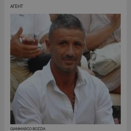
АГЕНТ
CookieScriptConsent
6 mesi 5
CookieScript
giorni
www.latuacasainsardegna.com
GIANMARCO BOZZIA