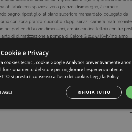
ina abitabile con spaziosa zona pranzo, disimpegno, 2 camere
ndo bagno, ripostiglio; al piano superiore mansardato, collegato da
orno con zona pranzo, cucinotto, doppi servizi, camera matrimoniale
n bel portico di buone dimensioni, ampia cantina tettoia con tre post
impianto di climatizzazione a pompa di Calore G 212,57 Kwh/mq anno
 Cookie e Privacy
zia Collabora con Tutti, quindi se avete clienti interessati a questo o
zza cookies tecnici, cookie Google Analytics preventivamente anon
 il funzionamento del sito e per migliorare l'esperienza utente.
le metrature e le descrizioni degli ambienti, sono fornite a titolo
TTO si presta il consenso all'uso dei cookie.
Leggi la Policy
uale
TAGLI
RIFIUTA TUTTO
КОНТАКТЫ
Strettamente necessari e Statistiche