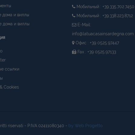
менты
Мобильный : +39.335.702.7450
 дома и виллы
Мобильный : +39.338.223.8712
 дома и виллы
E-Mail:
info@latuacasainsardegna.com
ция
Офис : +39 0525.97447
о
Fax : +39 0525.97133
ter
ые ссылки
ты
 & Cookies
diritti riservati - P.IVA 02411080340 -
by Web Progetto