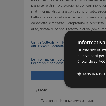
piano terra di ampio soggiorno con camino, cuc
matrimoniali, di cui una con bagno privato, seco
bella scala in muratura e marmo, troviamo soggi
cameretta, 2 terrazze. Completano la proprietà u
auto, dotata di pannelli fotovoltaici da 7kw e 
Informativa
Gentili Colleghi, vi informiamo che la Nostra Agen
altri Immobili contattateci senza problemi.
Questo sito utili
di terze parti per
Le informazioni riportate nell’annuncio, comprese 
Cliccando su ACCE
indicativo e non costituiscono elemento contratt
MOSTRA DET
ДЕТАЛИ
Типология:
Частные дома и виллы