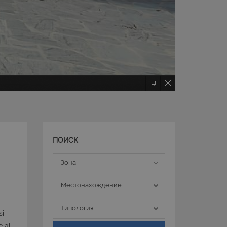
ПОИСК
Зона
Зона
Местонахождение
Местонахождение
Типология
Типология
si
e al