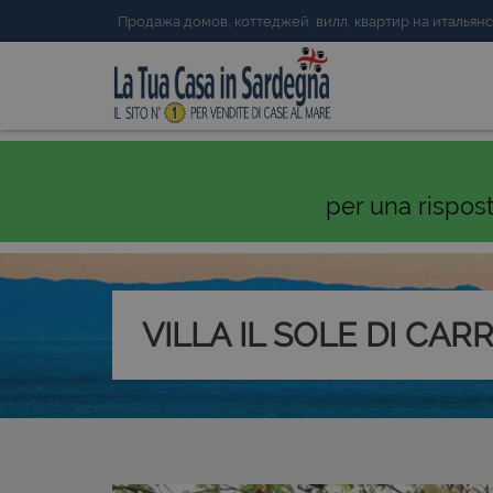
Продажа домов, коттеджей, вилл, квартир на италья
per una rispos
VILLA IL SOLE DI CAR