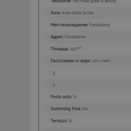
Типология:
Частные дома и виллы
Зона:
Isole della Sicilia
Местонахождение:
Pantelleria
I cookie strettamente
Адрес:
Pantelleria
dell'account. Il sito
Nome
m2
Площадь:
150
PHPSESSID
Расстояние от моря:
100 metri
:
3
:
5
CookieScriptConse
Posto auto:
Si
Swimming Pool:
No
Terrazzo:
Si