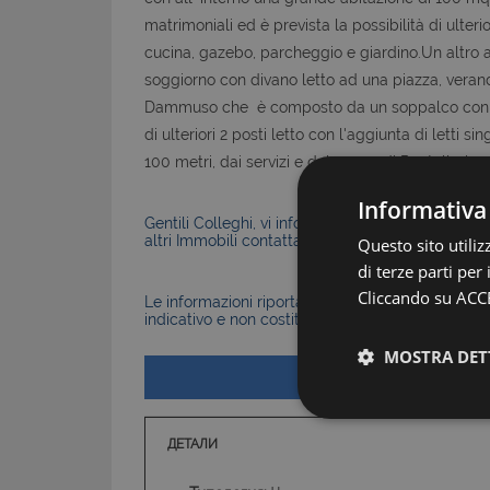
matrimoniali ed è prevista la possibilità di ulterio
cucina, gazebo, parcheggio e giardino.Un altro
soggiorno con divano letto ad una piazza, verand
Dammuso che è composto da un soppalco con lett
di ulteriori 2 posti letto con l'aggiunta di letti
100 metri, dai servizi e dal paese di Pantelleria 
Informativa
Gentili Colleghi, vi informiamo che la Nostra Agen
altri Immobili contattateci senza problemi.
Questo sito utili
di terze parti per
Cliccando su ACCE
Le informazioni riportate nell’annuncio, comprese 
indicativo e non costituiscono elemento contratt
MOSTRA DET
ДЕТАЛИ