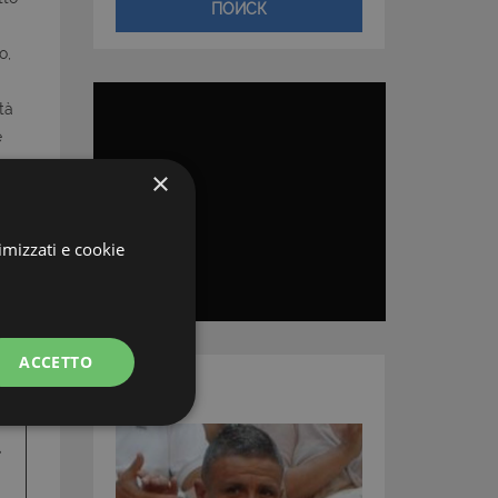
ПОИСК
o,
tà
e
×
imizzati e cookie
ACCETTO
АГЕНТ