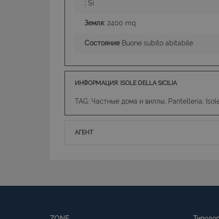
:
Si
Земля:
2400 mq
Состояние
Buone subito abitabile
ИНФОРМАЦИЯ: ISOLE DELLA SICILIA
TAG: Частные дома и виллы, Pantelleria, Isole 
АГЕНТ
ZONE
Типоло