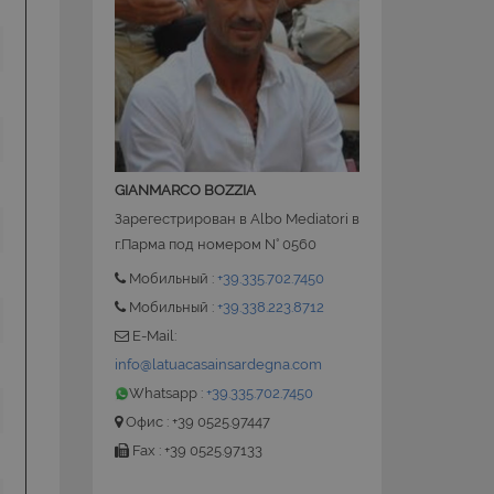
 la gestione
GIANMARCO BOZZIA
ate sul linguaggio
Зарегестрирован в Albo Mediatori в
nerico utilizzato per
utente. Normalmente
г.Парма под номером N° 0560
le, il modo in cui
 per il sito, ma un
Мобильный :
+39.335.702.7450
o di accesso per un
Мобильный :
+39.338.223.8712
ervizio Cookie-
E-Mail:
ze di consenso sui
info@latuacasainsardegna.com
e il banner dei
i correttamente.
Whatsapp :
+39.335.702.7450
Офис : +39 0525.97447
Fax : +39 0525.97133