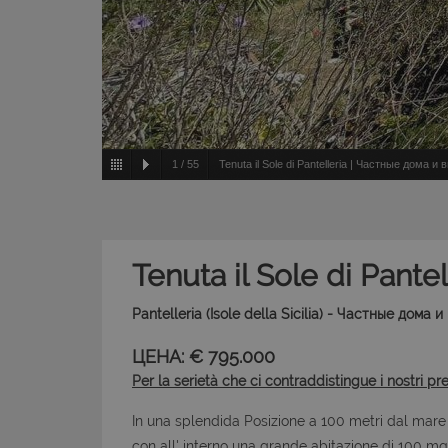
1
/
55
Tenuta il Sole di Pantelleria | Частные дома и вил
Tenuta il Sole di Pantel
Pantelleria (Isole della Sicilia) - Частные дома 
ЦЕНА: € 795.000
Per la serietà che ci contraddistingue i nostri pr
In una splendida Posizione a 100 metri dal mare
con all' interno una grande abitazione di 100