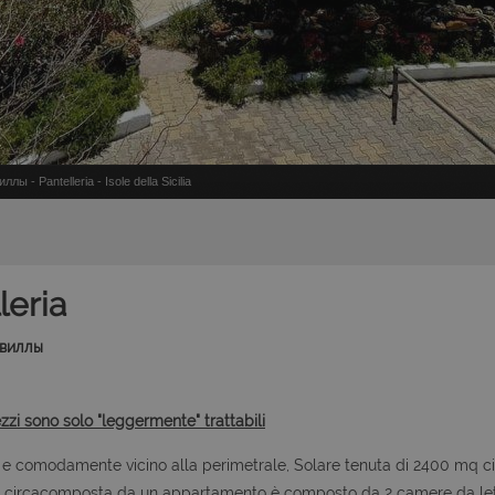
лы - Pantelleria - Isole della Sicilia
leria
и виллы
ezzi sono solo "leggermente" trattabili
 e comodamente vicino alla perimetrale, Solare tenuta di 2400 mq c
 mq circacomposta da un appartamento è composto da 2 camere da le