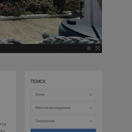
ПОИСК
Зона
Зона
Местонахождение
Местонахождение
Типология
Типология
irca
tto