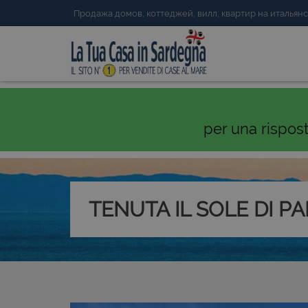
Продажа домов, коттеджей, вилл, квартир на италья
per una rispos
TENUTA IL SOLE DI P