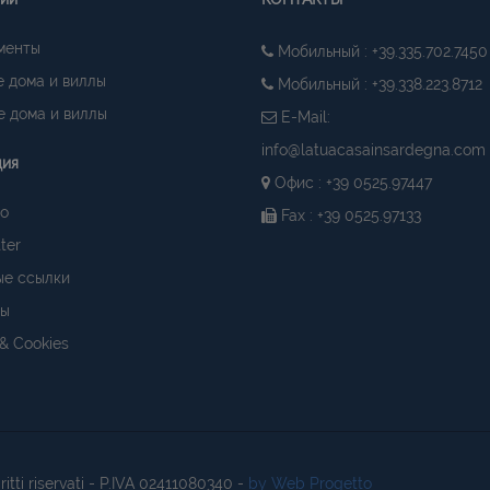
менты
Мобильный : +39.335.702.7450
 дома и виллы
Мобильный : +39.338.223.8712
 дома и виллы
E-Mail:
info@latuacasainsardegna.com
ция
Офис : +39 0525.97447
о
Fax : +39 0525.97133
ter
ые ссылки
ты
 & Cookies
diritti riservati - P.IVA 02411080340 -
by Web Progetto