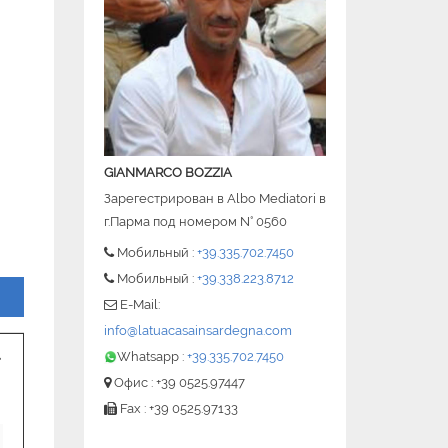
GIANMARCO BOZZIA
Зарегестрирован в Albo Mediatori в
г.Парма под номером N° 0560
Мобильный :
+39.335.702.7450
Мобильный :
+39.338.223.8712
E-Mail:
info@latuacasainsardegna.com
Whatsapp :
+39.335.702.7450
Офис : +39 0525.97447
Fax : +39 0525.97133