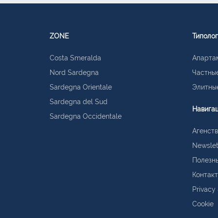
ZONE
Типоло
Costa Smeralda
Апарта
Nord Sardegna
Частные
Sardegna Orientale
Элитные
Sardegna del Sud
Навига
Sardegna Occidentale
Агенств
Newslet
Полезн
Контак
Privacy
Cookie