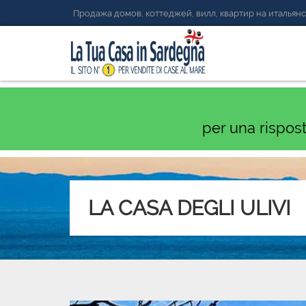
Продажа домов, коттеджей, вилл, квартир на италья
per una rispos
LA CASA DEGLI ULIVI