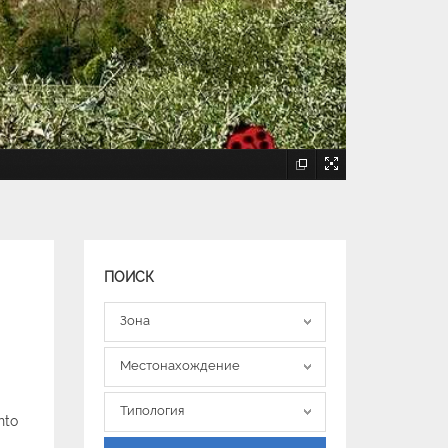
ПОИСК
Зона
Зона
Местонахождение
Местонахождение
Типология
Типология
nto