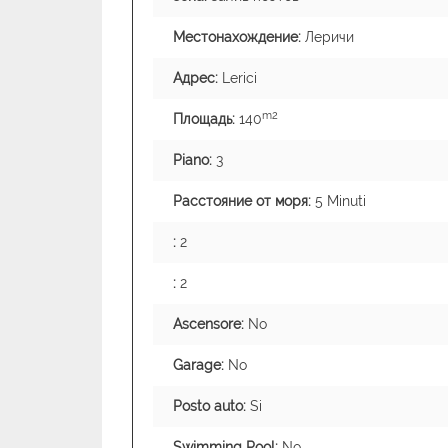
Местонахождение:
Леричи
Адрес:
Lerici
m2
Площадь:
140
Piano:
3
Расстояние от моря:
5 Minuti
:
2
:
2
Ascensore:
No
Garage:
No
Posto auto:
Si
Swimming Pool:
No