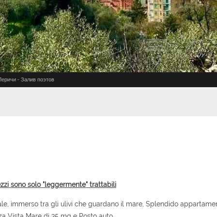
 Леричи - Залив поэтов
ezzi sono solo "leggermente" trattabili
le, immerso tra gli ulivi che guardano il mare, Splendido appartame
a Vista Mare di 35 mq e Posto auto. .