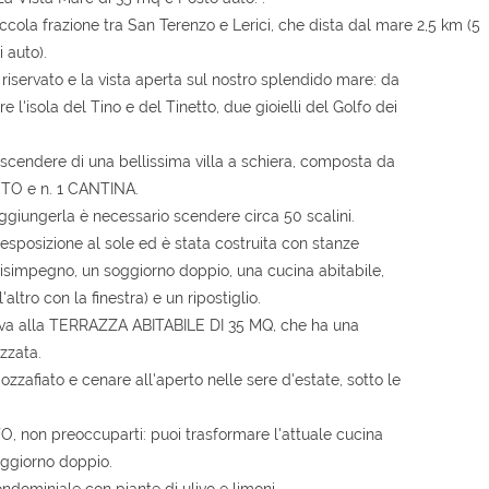
piccola frazione tra San Terenzo e Lerici, che dista dal mare 2,5 km (5
 auto).
o, riservato e la vista aperta sul nostro splendido mare: da
 l'isola del Tino e del Tinetto, due gioielli del Golfo dei
scendere di una bellissima villa a schiera, composta da
UTO e n. 1 CANTINA.
 raggiungerla è necessario scendere circa 50 scalini.
 esposizione al sole ed è stata costruita con stanze
 disimpegno, un soggiorno doppio, una cucina abitabile,
ltro con la finestra) e un ripostiglio.
rriva alla TERRAZZA ABITABILE DI 35 MQ, che ha una
zzata.
zzafiato e cenare all'aperto nelle sere d'estate, sotto le
 non preoccuparti: puoi trasformare l'attuale cucina
oggiorno doppio.
ndominiale con piante di ulivo e limoni.