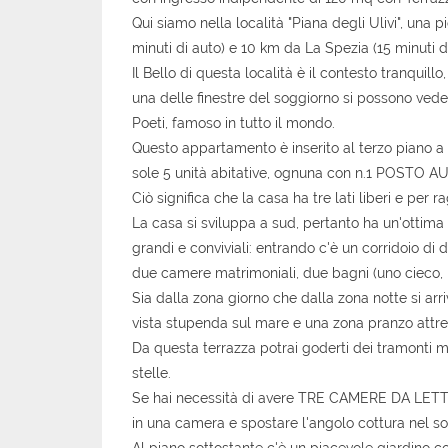
Qui siamo nella località "Piana degli Ulivi", una 
minuti di auto) e 10 km da La Spezia (15 minuti di
Il Bello di questa località è il contesto tranquill
una delle finestre del soggiorno si possono vedere
Poeti, famoso in tutto il mondo.
Questo appartamento è inserito al terzo piano a 
sole 5 unità abitative, ognuna con n.1 POSTO A
Ciò significa che la casa ha tre lati liberi e per
La casa si sviluppa a sud, pertanto ha un'ottima
grandi e conviviali: entrando c'è un corridoio di
due camere matrimoniali, due bagni (uno cieco, l'a
Sia dalla zona giorno che dalla zona notte si a
vista stupenda sul mare e una zona pranzo attre
Da questa terrazza potrai goderti dei tramonti mo
stelle.
Se hai necessità di avere TRE CAMERE DA LETTO,
in una camera e spostare l'angolo cottura nel s
Al piano sottostante c'è un piacevole giardino co