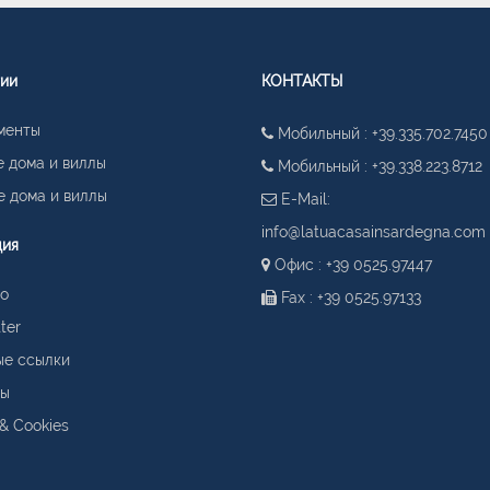
гии
КОНТАКТЫ
менты
Мобильный : +39.335.702.7450
 дома и виллы
Мобильный : +39.338.223.8712
 дома и виллы
E-Mail:
info@latuacasainsardegna.com
ция
Офис : +39 0525.97447
о
Fax : +39 0525.97133
ter
ые ссылки
ты
 & Cookies