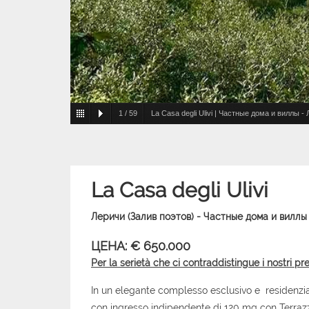
1
/
59
La Casa degli Ulivi | Частные дома и виллы -
La Casa degli Ulivi
Леричи (Залив поэтов) - Частные дома и виллы
ЦЕНА: € 650.000
Per la serietà che ci contraddistingue i nostri pr
In un elegante complesso esclusivo e residenzia
con ingresso indipendente di 120 mq con Terrazz