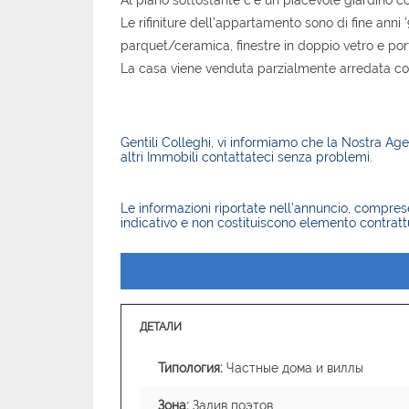
Le rifiniture dell'appartamento sono di fine anni 
parquet/ceramica, finestre in doppio vetro e por
La casa viene venduta parzialmente arredata con
Gentili Colleghi, vi informiamo che la Nostra Agen
altri Immobili contattateci senza problemi.
Le informazioni riportate nell’annuncio, comprese 
indicativo e non costituiscono elemento contratt
ДЕТАЛИ
Типология:
Частные дома и виллы
Зона:
Залив поэтов