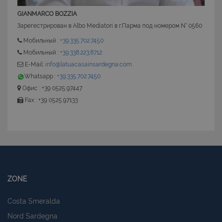
GIANMARCO BOZZIA
Зарегестрирован в Albo Mediatori в г.Парма под номером N° 0560
Мобильный :
+39.335.702.7450
Мобильный :
+39.338.223.8712
E-Mail:
info@latuacasainsardegna.com
Whatsapp :
+39.335.702.7450
Офис : +39 0525.97447
Fax : +39 0525.97133
ZONE
Costa Smeralda
Nord Sardegna