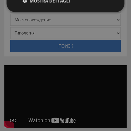
MOSTRA DETTAGLI
Зона
Strettamente necessari e Statistiche
Местонахождение
Типология
ПОИСК
Strettamente necessari e Statistiche
I cookie strettamente necessari consentono
funzionalità del sito Web principale come l'accesso
degli utenti e la gestione dell'account. Il sito Web
non può essere utilizzato correttamente senza i
cookie strettamente necessari.
Nome
Provider
/
Dominio
Scadenza
PHPSESSID
Sessione
PHP.net
www.latuacasainsardegna.com