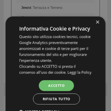
Земля:
Terrazza e Terreno
Состояние
Ottime subito abitabile
×
Informativa Cookie e Privacy
Questo sito utilizza cookies tecnici, cookie
ИНФОРМАЦИЯ: RIVIERA DI PONENTE
Google Analytics preventivamente
TAG: Частные дома и виллы, Pietra Ligure ,
anonimizzati e cookie di terze parti per il
Riviera di Ponente
funzionamento del sito e per migliorare
l'esperienza utente.
Cliccando su ACCETTO si presta il
АГЕНТ
consenso all'uso dei cookie.
Leggi la Policy
ACCETTO
RIFIUTA TUTTO
ПОИСК