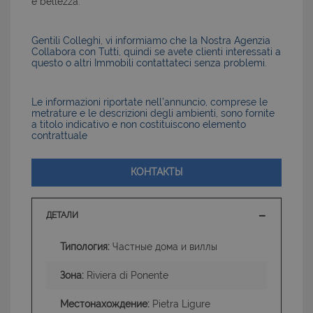
e bellezza.
Gentili Colleghi, vi informiamo che la Nostra Agenzia
Collabora con Tutti, quindi se avete clienti interessati a
questo o altri Immobili contattateci senza problemi.
Le informazioni riportate nell’annuncio, comprese le
metrature e le descrizioni degli ambienti, sono fornite
a titolo indicativo e non costituiscono elemento
contrattuale
КОНТАКТЫ
ДЕТАЛИ
Типология:
Частные дома и виллы
Зона:
Riviera di Ponente
Местонахождение:
Pietra Ligure