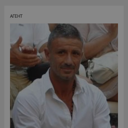
АГЕНТ
CookieScriptConsent
6 mesi 5
CookieScript
giorni
www.latuacasainsardegna.com