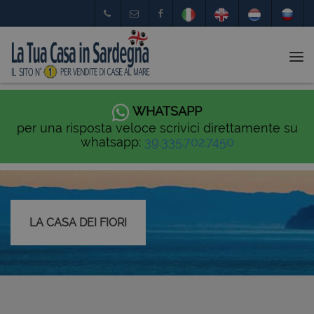
Tog
nav
WHATSAPP
per una risposta veloce scrivici direttamente su
whatsapp:
39.335.702.7450
LA CASA DEI FIORI