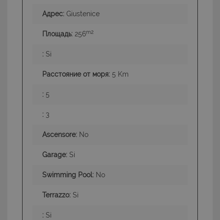
Адрес:
Giustenice
m2
Площадь:
256
:
Si
Расстояние от моря:
5 Km
:
5
:
3
Ascensore:
No
Garage:
Si
Swimming Pool:
No
Terrazzo:
Si
:
Si