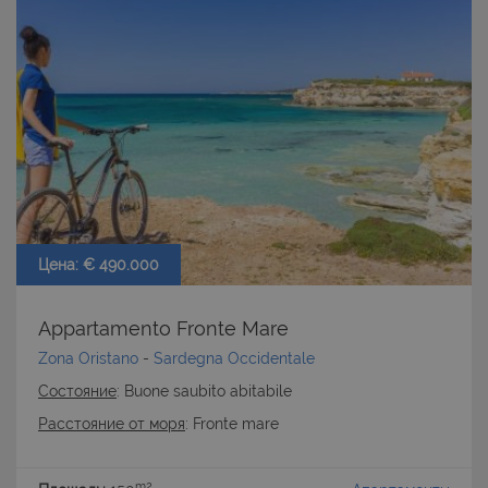
CookieScriptConsent
6 mesi 5
CookieScript
giorni
www.latuacasainsardegna.com
Цена: € 490.000
Appartamento Fronte Mare
Zona Oristano
-
Sardegna Occidentale
Состояние
: Buone saubito abitabile
Расстояние от моря
: Fronte mare
m2