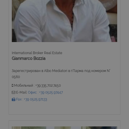
International Broker Real Estate
Gianmarco Bozzia
Зарегестрирован в Albo Mediatori в г.Парма под номером N°
0560
Мобильный : +39.335.702.7450
E-Mail:
Офис : +39 0525.97447
Fax : +39 0525.97133