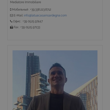
Mediatore Immobiliare
Мобильный : +39.338.223.8712
E-Mail:
info@latuacasainsardegna.com
Офис : +39 0525.97447
Fax : +39 0525.97133