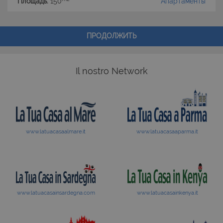
Площадь:
150
Апартаменты
ПРОДОЛЖИТЬ
Il nostro Network
www.latuacasaalmare.it
www.latuacasaaparma.it
www.latuacasainsardegna.com
www.latuacasainkenya.it