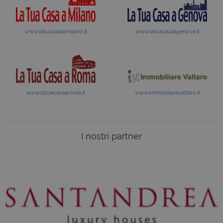
www.latuacasaamilano.it
www.latuacasaagenova.it
www.latuacasaaroma.it
www.immobiliarevaltaro.it
I nostri partner