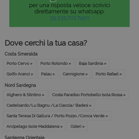
per una risposta veloce scrivici
direttamente su whatsapp:
39.335.702.7450
Dove cerchi la tua casa?
Costa Smeralda
Porto Cervo »
Porto Rotondo »
Baja Sardinia »
Golfo Aranci »
Palau »
Cannigione »
Porto Rafael »
Nord Sardegna
Alghero & Stintino »
Costa Paradiso Portobello Isola Rossa »
Castelsardo/Lu Bagnu /La Ciaccia/ Badesi »
Santa Teresa Di Gallura / Porto Pozzo /Conca Verde »
Arcipelago Isole Maddalena »
Ozieri »
Sardegna Orientale