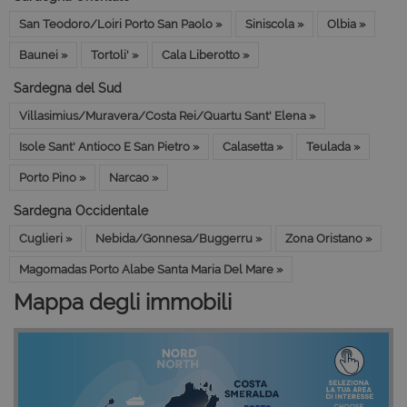
San Teodoro/Loiri Porto San Paolo »
Siniscola »
Olbia »
Baunei »
Tortoli' »
Cala Liberotto »
Sardegna del Sud
Villasimius/Muravera/Costa Rei/Quartu Sant' Elena »
Isole Sant' Antioco E San Pietro »
Calasetta »
Teulada »
Porto Pino »
Narcao »
Sardegna Occidentale
Cuglieri »
Nebida/Gonnesa/Buggerru »
Zona Oristano »
Magomadas Porto Alabe Santa Maria Del Mare »
Mappa degli immobili