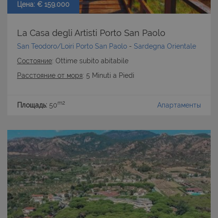
Цена: € 159.000
La Casa degli Artisti Porto San Paolo
San Teodoro/Loiri Porto San Paolo
-
Sardegna Orientale
Состояние
: Ottime subito abitabile
Расстояние от моря
: 5 Minuti a Piedi
m2
Площадь:
50
Апартаменты