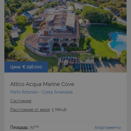
Цена: € 298.000
Attico Acqua Marine Cove
Porto Rotondo
-
Costa Smeralda
Состояние
:
Расстояние от моря
: 5 Minuti
m2
Площадь:
70
Апартаменты