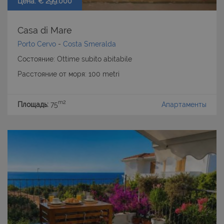
Цена: € 299.000
Casa di Mare
Porto Cervo
-
Costa Smeralda
Состояние: Ottime subito abitabile
Расстояние от моря: 100 metri
m2
Площадь:
75
Апартаменты