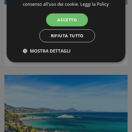
consenso all'uso dei cookie.
Leggi la Policy
L' Appartamento nel Convento
ACCETTO
Alghero & Stintino
-
Nord Sardegna
Состояние
: Ottime subito abitabile
RIFIUTA TUTTO
Расстояние от моря
: 50 Metri
MOSTRA DETTAGLI
m2
Площадь:
55
Апартаменты
Strettamente necessari e Statistiche
Strettamente necessari e Statistiche
I cookie strettamente necessari consentono
funzionalità del sito Web principale come l'accesso
degli utenti e la gestione dell'account. Il sito Web
non può essere utilizzato correttamente senza i