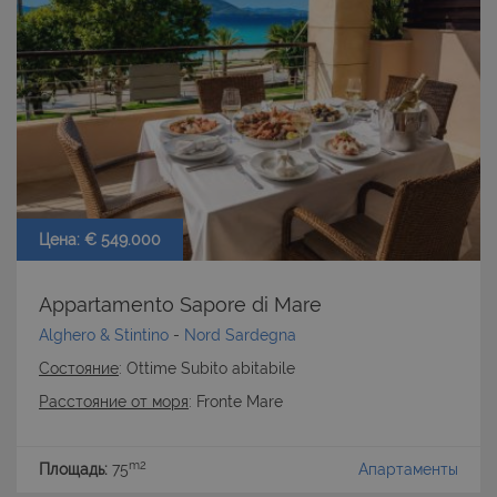
Цена: € 549.000
Appartamento Sapore di Mare
Alghero & Stintino
-
Nord Sardegna
Состояние
: Ottime Subito abitabile
Расстояние от моря
: Fronte Mare
m2
Площадь:
75
Апартаменты