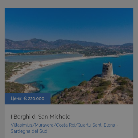
Цена: € 220.000
I Borghi di San Michele
Villasimius/Muravera/Costa Rei/Quartu Sant' Elena
-
Sardegna del Sud