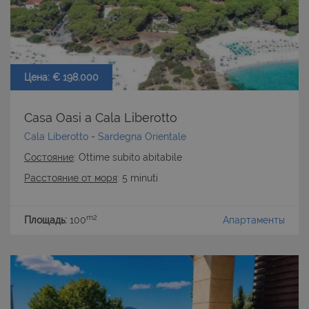
Цена: € 198.000
Casa Oasi a Cala Liberotto
Cala Liberotto
-
Sardegna Orientale
Состояние
: Ottime subito abitabile
Расстояние от моря
: 5 minuti
m2
Площадь:
100
Апартаменты