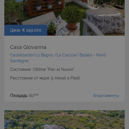
Цена: € 249.000
Casa Giovanna
Castelsardo/Lu Bagnu /La Ciaccia/ Badesi
-
Nord
Sardegna
Состояние: Ottime "Pari al Nuovo"
Расстояние от моря: 5 minuti a Piedi
m2
Площадь:
60
Апартаменты