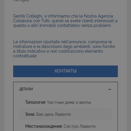
Gentili Colleghi, vi informiamo che la Nostra Agenzia
Collabora con Tutti, quindi se avete clienti interessati a
questo o altri Immobili contattateci senza problemi.
Le informazioni riportate nell’annuncio, comprese le
metrature e le descrizioni degli ambienti, sono fornite
a titolo indicativo e non costituiscono elemento
contrattuale
КОНТАКТЫ
ДЕТАЛИ
Типология:
Частные дома и виллы
Зона:
Бае дель Леванте
Местонахождение:
Сестри Леванте