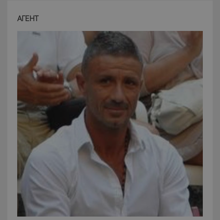
АГЕНТ
CookieScriptConsent
6 mesi 5
CookieScript
giorni
www.latuacasainsardegna.com