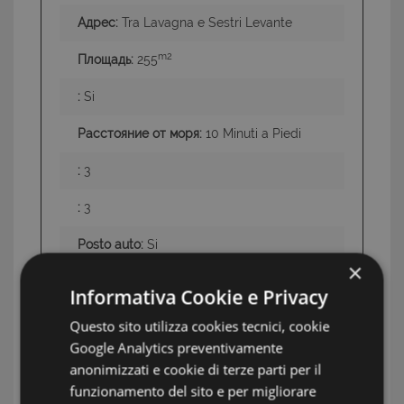
Адрес:
Tra Lavagna e Sestri Levante
m2
Площадь:
255
:
Si
Расстояние от моря:
10 Minuti a Piedi
:
3
:
3
Posto auto:
Si
×
Swimming Pool:
No
Informativa Cookie e Privacy
Terrazzo:
Si
Questo sito utilizza cookies tecnici, cookie
Google Analytics preventivamente
:
Si
anonimizzati e cookie di terze parti per il
funzionamento del sito e per migliorare
Земля:
Giardino Privato Terrazze Vista