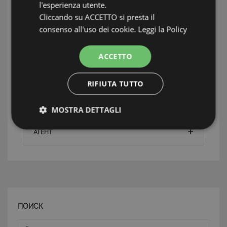
l'esperienza utente.
Mare e Posti auto
Cliccando su ACCETTO si presta il
Состояние
Ottime Subito Abitabile
consenso all'uso dei cookie.
Leggi la Policy
ACCETTO
ИНФОРМАЦИЯ: БАЕ ДЕЛЬ ЛЕВАНТЕ
RIFIUTA TUTTO
TAG: Частные дома и виллы, Сестри Леванте,
Бае дель Леванте
MOSTRA DETTAGLI
Strettamente necessari e Statistiche
АГЕНТ
Strettamente necessari e Statistiche
ПОИСК
I cookie strettamente necessari consentono
Зона