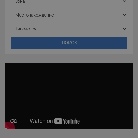
funzionalità del sito Web principale come l'accesso
degli utenti e la gestione dell'account. Il sito Web
non può essere utilizzato correttamente senza i
Местонахождение
cookie strettamente necessari.
Nome
Provider
/
Dominio
Scadenza
Типология
PHPSESSID
Sessione
PHP.net
www.latuacasainsardegna.com
ПОИСК