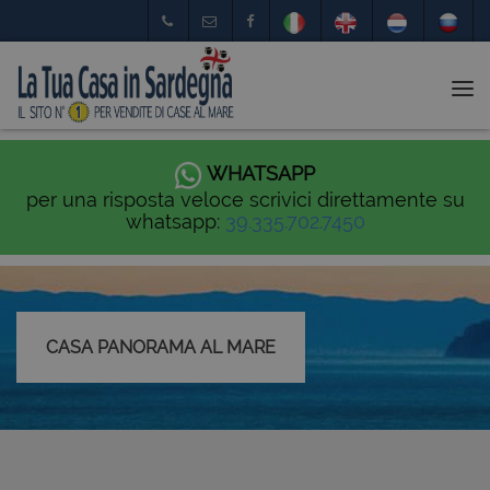
Tog
nav
WHATSAPP
per una risposta veloce scrivici direttamente su
whatsapp:
39.335.702.7450
CASA PANORAMA AL MARE