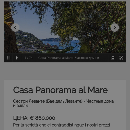
1
/
74
Casa Panorama al Mare | Частные дома и
виллы - Сестри Леванте - Бае дель Леванте
Casa Panorama al Mare
Сестри Леванте (Бае дель Леванте) - Частные дома
и виллы
ЦЕНА: € 860.000
Per la serietà che ci contraddistingue i nostri prezzi