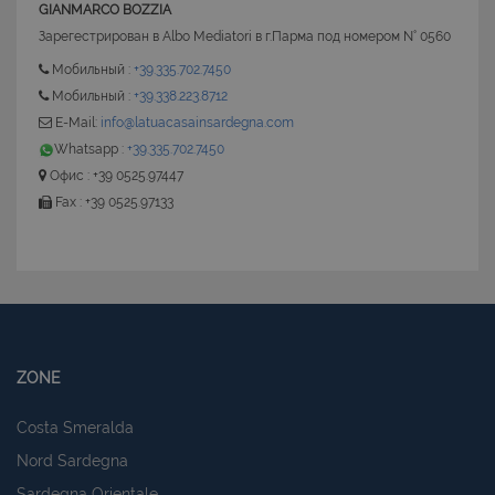
GIANMARCO BOZZIA
Зарегестрирован в Albo Mediatori в г.Парма под номером N° 0560
Мобильный :
+39.335.702.7450
Мобильный :
+39.338.223.8712
E-Mail:
info@latuacasainsardegna.com
Whatsapp :
+39.335.702.7450
Офис : +39 0525.97447
Fax : +39 0525.97133
ZONE
Costa Smeralda
Nord Sardegna
Sardegna Orientale