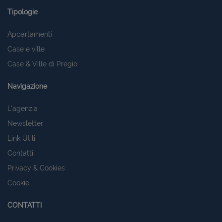
Tipologie
Nome
Provider
/
Dominio
Scadenza
PHPSESSID
Sessione
PHP.net
Appartamenti
www.latuacasainsardegna.com
Case e ville
Case & Ville di Pregio
Navigazione
L'agenzia
Newsletter
Link Utili
Contatti
Privacy & Cookies
Cookie
CONTATTI