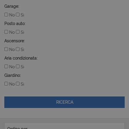
Garage:
No
Si
Posto auto:
No
Si
Ascensore:
No
Si
Aria condizionata:
No
Si
Giardino:
No
Si
RICERCA