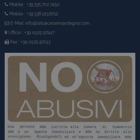
Mobile : +39.335.702.7450
Mobile : +39.338.223.8712
CookieScriptConsent
6 mesi 5
CookieScript
giorni
www.latuacasainsardegna.com
E-Mail:
info@latuacasainsardegna.com
Ufficio : +39 0525.97447
Fax : +39 0525.97133