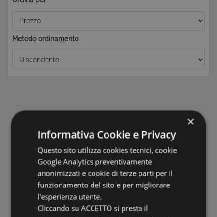
Ordina per
Metodo ordinamento
×
NON HAI TROVATO QUELLO CHE
CERCAVI ?
Informativa Cookie e Privacy
Questo sito utilizza cookies tecnici, cookie
Registrati alla nostra newsletter e imposta i parametri
Google Analytics preventivamente
della tua ricerca e ti comunicheremo se ci sono novità su
anonimizzati e cookie di terze parti per il
quello che stai cercando.
funzionamento del sito e per migliorare
Il servizio è completamente GRATUITO e potrai cancellarti
l'esperienza utente.
quando lo vorrai.
Cliccando su ACCETTO si presta il