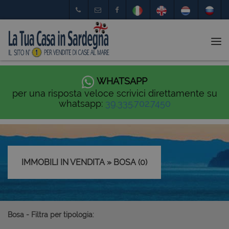
Tog
nav
WHATSAPP
per una risposta veloce scrivici direttamente su
whatsapp:
39.335.702.7450
IMMOBILI IN VENDITA » BOSA (0)
Bosa - Filtra per tipologia: