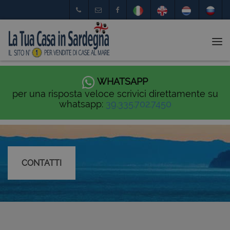
Tog
nav
WHATSAPP
per una risposta veloce scrivici direttamente su
whatsapp:
39.335.702.7450
CONTATTI